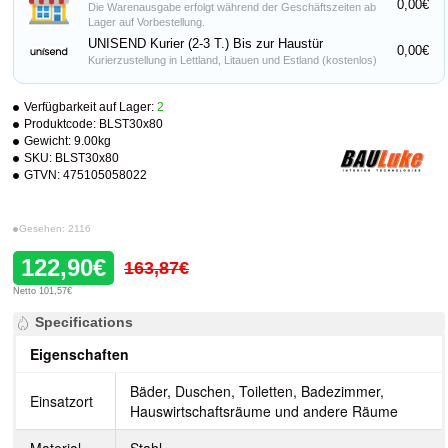
0,00€
Die Warenausgabe erfolgt während der Geschäftszeiten ab
Lager auf Vorbestellung.
UNISEND Kurier (2-3 T.) Bis zur Haustür
0,00€
Kurierzustellung in Lettland, Litauen und Estland (kostenlos)
Verfügbarkeit auf Lager:
2
Produktcode:
BLST30x80
Gewicht:
9.00kg
SKU:
BLST30x80
GTVN:
475105058022
Gesehen: 2116
122,90€
163,87€
Netto 101,57€
Specifications
Eigenschaften
Bäder, Duschen, Toiletten, Badezimmer,
Einsatzort
Hauswirtschaftsräume und andere Räume