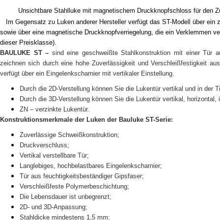
Unsichtbare Stahlluke mit magnetischem Druckknopfschloss für den Z
Im Gegensatz zu Luken anderer Hersteller verfügt das ST-Modell über ein ze
sowie über eine magnetische Druckknopfverriegelung, die ein Verklemmen ve
dieser Preisklasse).
BAULUKE ST –
sind eine geschweißte Stahlkonstruktion mit einer Tür a
zeichnen sich durch eine hohe Zuverlässigkeit und Verschleißfestigkeit au
verfügt über ein Eingelenkscharnier mit vertikaler Einstellung.
Durch die 2D-Verstellung können Sie die Lukentür vertikal und in der 
Durch die 3D-Verstellung können Sie die Lukentür vertikal, horizontal,
ZN – verzinkte Lukentür.
Konstruktionsmerkmale der Luken der Bauluke ST-Serie:
Zuverlässige Schweißkonstruktion;
Druckverschluss;
Vertikal verstellbare Tür;
Langlebiges, hochbelastbares Eingelenkscharnier;
Tür aus feuchtigkeitsbeständiger Gipsfaser;
Verschleißfeste Polymerbeschichtung;
Die Lebensdauer ist unbegrenzt;
2D- und 3D-Anpassung;
Stahldicke mindestens 1,5 mm;