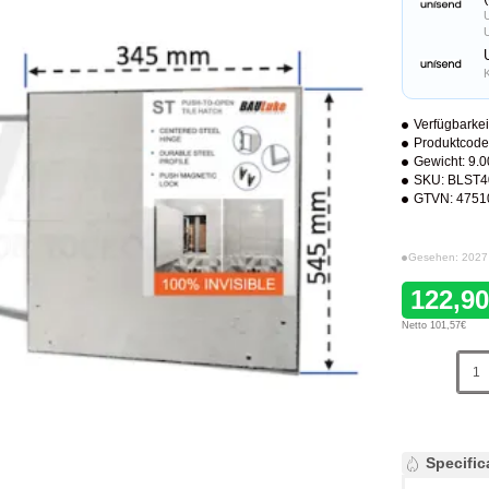
Verfügbarkei
Produktcode
Gewicht:
9.0
SKU:
BLST4
GTVN:
4751
Gesehen: 2027
122,9
Netto 101,57€
Specific