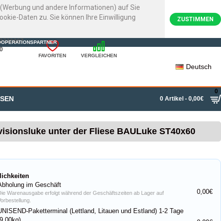
e (Werbung und andere Informationen) auf Sie
kie-Daten zu. Sie können Ihre Einwilligung
ZUSTIMMEN
22720007
OOPERATIONSPARTNER
0
FAVORITEN
VERGLEICHEN
Deutsch
0
SSEN
0 Artikel - 0,00€
isionsluke unter der Fliese BAULuke ST40x60
lichkeiten
Abholung im Geschäft
0,00€
Die Warenausgabe erfolgt während der Geschäftszeiten ab Lager auf
Vorbestellung.
UNISEND-Paketterminal (Lettland, Litauen und Estland) 1-2 Tage
(9,00kg)