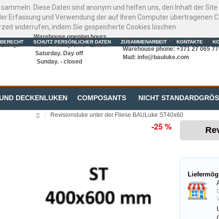
 sammeln. Diese Daten sind anonym und helfen uns, den Inhalt der Sit
er Erfassung und Verwendung der auf Ihren Computer übertragenen Coo
rzeit widerrufen, indem Sie gespeicherte Cookies löschen.
Warehouse opening hours
Online store phone number: +371 
BERECHT
SCHUTZ PERSÖNLICHER DATEN
ZUSAMMENARBEIT
KONTAKTE
K
Latvija
Mon. - Friday. 9:00 - 17:00
Warehouse phone: +371 27 065 77
Saturday. Day off
Mail:
info@bauluke.com
Sunday. - closed
 UND DECKENLUKEN
COMPOSANTS
NICHT STANDARDGRÖ
Revisionsluke unter der Fliese BAULuke ST40x60
-25 %
Rev
Liefermög