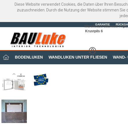
Diese Website verwendet Cookies, die Daten über Ihren Besuch
zuzuschneiden. Durch die Nutzung der Website stimmen Sie d
jede
GARANTIE
RÜCKGA
Warehouse address: Riga, 
Krustpils 6
MEIN BÜRO
BODENLUKEN
WANDLUKEN UNTER FLIESEN
WAND-