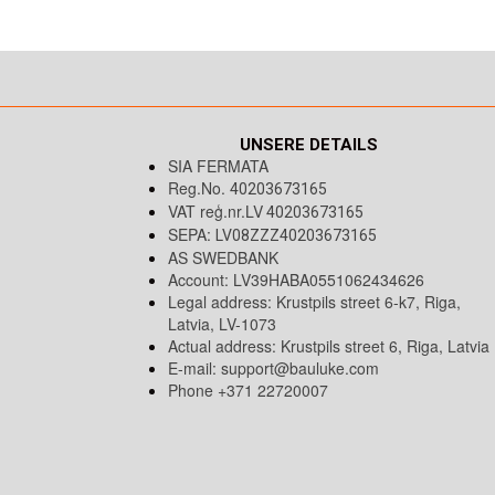
UNSERE DETAILS
SIA FERMATA
Reg.No.
40203673165
VAT reģ.nr.LV
40203673165
SEPA:
LV08ZZZ40203673165
AS SWEDBANK
Account: LV39HABA0551062434626
Legal address: Krustpils street 6-k7, Riga,
Latvia, LV-1073
Actual address: Krustpils street 6, Riga, Latvia
E-mail:
support@bauluke.com
Phone +371 22720007