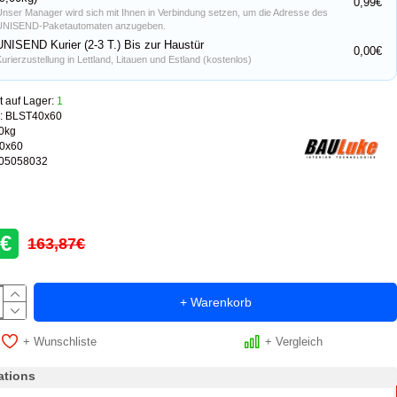
0,99€
Unser Manager wird sich mit Ihnen in Verbindung setzen, um die Adresse des
UNISEND-Paketautomaten anzugeben.
UNISEND Kurier (2-3 T.) Bis zur Haustür
0,00€
Kurierzustellung in Lettland, Litauen und Estland (kostenlos)
t auf Lager:
1
:
BLST40x60
0kg
0x60
05058032
0€
163,87€
+ Warenkorb
+ Wunschliste
+ Vergleich
ations