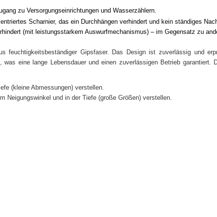
ugang zu Versorgungseinrichtungen und Wasserzählern.
ntriertes Scharnier, das ein Durchhängen verhindert und kein ständiges Nachj
rhindert (mit leistungsstarkem Auswurfmechanismus) – im Gegensatz zu ander
us feuchtigkeitsbeständiger Gipsfaser. Das Design ist zuverlässig und erp
s, was eine lange Lebensdauer und einen zuverlässigen Betrieb garantiert. 
Tiefe (kleine Abmessungen) verstellen.
 im Neigungswinkel und in der Tiefe (große Größen) verstellen.