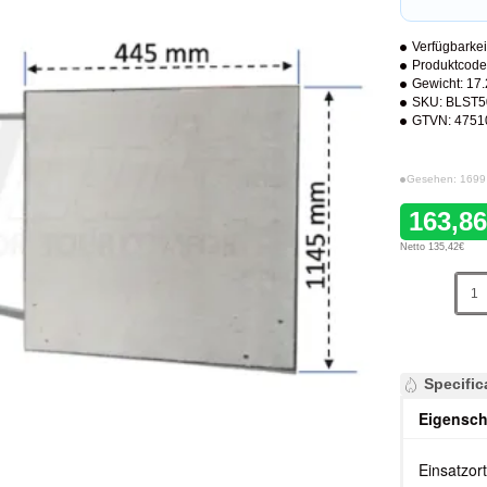
Verfügbarkei
Produktcode
Gewicht:
17
SKU:
BLST5
GTVN:
4751
Gesehen: 1699
163,8
Netto 135,42€
Specific
Eigensch
Einsatzor