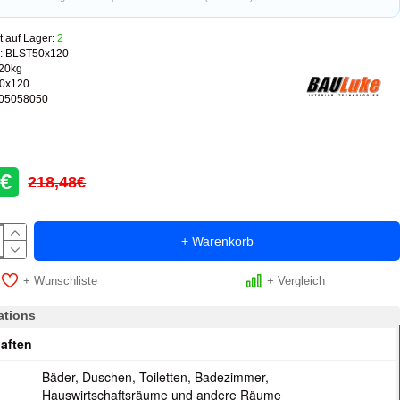
t auf Lager:
2
:
BLST50x120
.20kg
0x120
05058050
6€
218,48€
+ Warenkorb
+ Wunschliste
+ Vergleich
ations
aften
Bäder, Duschen, Toiletten, Badezimmer,
t
Hauswirtschaftsräume und andere Räume