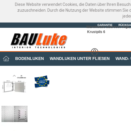
Diese Website verwendet Cookies, die Daten über Ihren Besuch
zuzuschneiden. Durch die Nutzung der Website stimmen Sie d
jede
GARANTIE
RÜCKGA
Warehouse address: Riga, 
Krustpils 6
MEIN BÜRO
BODENLUKEN
WANDLUKEN UNTER FLIESEN
WAND-