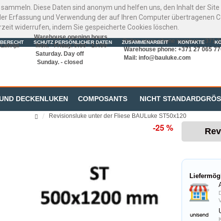
 sammeln. Diese Daten sind anonym und helfen uns, den Inhalt der Sit
er Erfassung und Verwendung der auf Ihren Computer übertragenen Coo
rzeit widerrufen, indem Sie gespeicherte Cookies löschen.
Warehouse opening hours
Online store phone number: +371 
BERECHT
SCHUTZ PERSÖNLICHER DATEN
ZUSAMMENARBEIT
KONTAKTE
K
Latvija
Mon. - Friday. 9:00 - 17:00
Warehouse phone: +371 27 065 77
Saturday. Day off
Mail:
info@bauluke.com
Sunday. - closed
 UND DECKENLUKEN
COMPOSANTS
NICHT STANDARDGRÖ
Revisionsluke unter der Fliese BAULuke ST50x120
-25 %
Rev
Liefermög