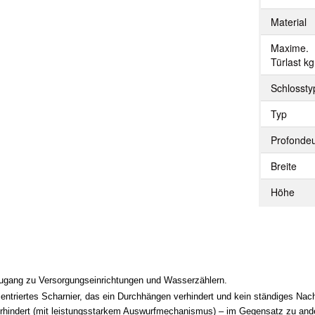
Material
Maxime.
Türlast kg
Schlossty
Typ
Profonde
Breite
Höhe
ugang zu Versorgungseinrichtungen und Wasserzählern.
ntriertes Scharnier, das ein Durchhängen verhindert und kein ständiges Nachj
rhindert (mit leistungsstarkem Auswurfmechanismus) – im Gegensatz zu ander