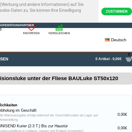
e (Werbung und andere Informationen) auf Sie
kie-Daten zu. Sie können Ihre Einwilligung
ZUSTIMMEN
22720007
OOPERATIONSPARTNER
0
FAVORITEN
VERGLEICHEN
Deutsch
0
SSEN
0 Artikel - 0,00€
isionsluke unter der Fliese BAULuke ST50x120
lichkeiten
Abholung im Geschäft
0,00€
Die Warenausgabe erfolgt während der Geschäftszeiten ab Lager auf
Vorbestellung.
UNISEND Kurier (2-3 T.) Bis zur Haustür
0,00€
Kurierzustellung in Lettland, Litauen und Estland (kostenlos)