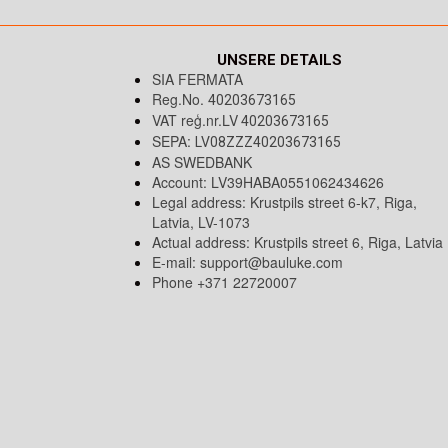
UNSERE DETAILS
SIA FERMATA
Reg.No.
40203673165
VAT reģ.nr.LV
40203673165
SEPA:
LV08ZZZ40203673165
AS SWEDBANK
Account: LV39HABA0551062434626
Legal address: Krustpils street 6-k7, Riga,
Latvia, LV-1073
Actual address: Krustpils street 6, Riga, Latvia
E-mail:
support@bauluke.com
Phone +371 22720007