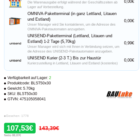
0,00€
Die Warenausgabe erfolgt während der Geschäftszeiten ab
Lager auf Vorbestellung.
OMNIVA-Paketterminal (in ganz Lettland, Litauen
und Estland)
0,00€
Unser Manager wird Sie kontaktieren, um die Adresse des
OMNIVA-Paketautomaten anzugeben.
UNISEND-Paketterminal (Lettland, Litauen und
Estland) 1-2 Tage (5,70kg)
0,99€
Unser Manager wird sich mit Ihnen in Verbindung setzen, um
die Adresse des UNISEND-Paketautomaten anzugeben.
UNISEND Kurier (2-3 T.) Bis zur Haustür
0,00€
Kurierzustellung in Lettland, Litauen und Estland (kostenlos)
Verfügbarkeit auf Lager:
2
Produktcode:
BLST50x30
Gewicht:
5.70kg
SKU:
BLST50x30
GTVN:
475105058041
Gesehen: 1778
107,53€
143,39€
Netto 88,87€