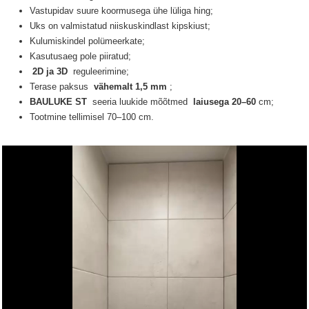
Vastupidav suure koormusega ühe lüliga hing;
Uks on valmistatud niiskuskindlast kipskiust;
Kulumiskindel polümeerkate;
Kasutusaeg pole piiratud;
2D ja 3D
reguleerimine;
Terase paksus
vähemalt 1,5 mm
;
BAULUKE ST
seeria luukide
mõõtmed
laiusega 20–60
cm;
Tootmine tellimisel 70–100 cm.