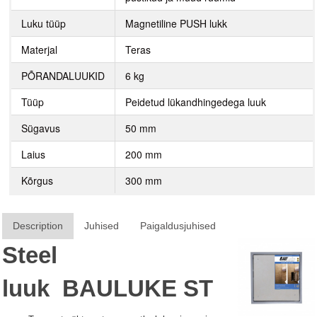
Luku tüüp
Magnetiline PUSH lukk
Materjal
Teras
PÕRANDALUUKID
6 kg
Tüüp
Peidetud lükandhingedega luuk
Sügavus
50 mm
Laius
200 mm
Kõrgus
300 mm
Description
Juhised
Paigaldusjuhised
Steel
luuk
BAULUKE
ST