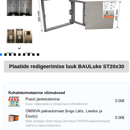
Plaatide redigeerimise luuk BAULuke ST20x30
Kohaletoimetamise võimalused
Poest järeletulemine
0.00€
Kaup väljastatakse tööajal laost ettetellimisel.
OMNIVA pakiautomaat (kogu Lätis, Leedus ja
Eestis)
0.00€
Meie juhataja võtab teiega ühendust OMNIVA pakiautomaadi
aadressi täpsustamiseks.