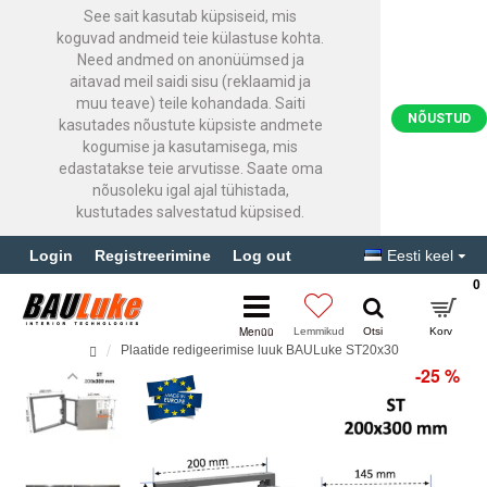
See sait kasutab küpsiseid, mis
koguvad andmeid teie külastuse kohta.
Need andmed on anonüümsed ja
aitavad meil saidi sisu (reklaamid ja
muu teave) teile kohandada. Saiti
NÕUSTUD
kasutades nõustute küpsiste andmete
kogumise ja kasutamisega, mis
edastatakse teie arvutisse. Saate oma
nõusoleku igal ajal tühistada,
kustutades salvestatud küpsised.
Login
Registreerimine
Log out
Eesti keel
0
Plaatide redigeerimise luuk BAULuke ST20x30
-25 %