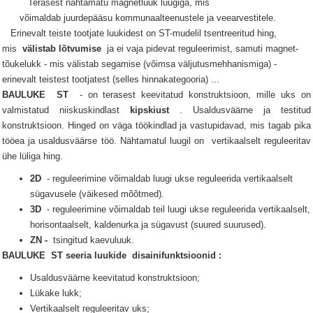
Terasest nähtamatu magnetluuk luugiga, mis
võimaldab juurdepääsu kommunaalteenustele ja veearvestitele.
Erinevalt teiste tootjate luukidest on ST-mudelil tsentreeritud hing,
mis
välistab lõtvumise
ja ei vaja pidevat reguleerimist, samuti magnet-
tõukelukk - mis välistab segamise (võimsa väljutusmehhanismiga) -
erinevalt teistest tootjatest (selles hinnakategooria) ...
BAULUKE
ST
- on terasest keevitatud konstruktsioon, mille uks on
valmistatud niiskuskindlast
kipskiust
.
Usaldusväärne ja testitud
konstruktsioon.
Hinged on väga töökindlad ja vastupidavad, mis tagab pika
tööea ja usaldusväärse töö.
Nähtamatul
luugil
on
vertikaalselt reguleeritav
ühe lüliga hing.
2D
- reguleerimine võimaldab luugi ukse reguleerida vertikaalselt
sügavusele (väikesed mõõtmed).
3D
- reguleerimine võimaldab teil luugi ukse reguleerida vertikaalselt,
horisontaalselt, kaldenurka ja sügavust (suured suurused).
ZN -
tsingitud kaevuluuk.
BAULUKE
ST seeria
luukide
disainifunktsioonid
:
Usaldusväärne keevitatud konstruktsioon;
Lükake lukk;
Vertikaalselt reguleeritav uks;