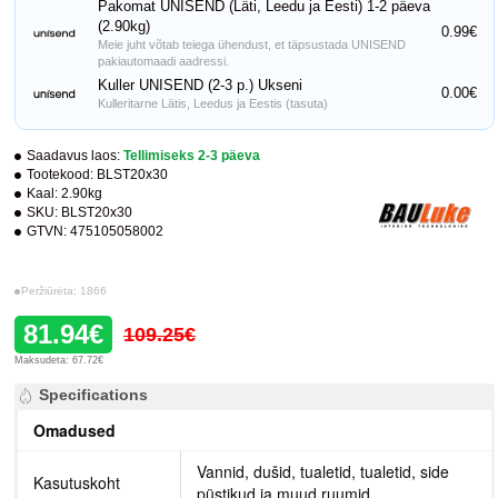
Pakomat UNISEND (Läti, Leedu ja Eesti) 1-2 päeva
(2.90kg)
0.99€
Meie juht võtab teiega ühendust, et täpsustada UNISEND
pakiautomaadi aadressi.
Kuller UNISEND (2-3 p.) Ukseni
0.00€
Kulleritarne Lätis, Leedus ja Eestis (tasuta)
Saadavus laos:
Tellimiseks 2-3 päeva
Tootekood:
BLST20x30
Kaal:
2.90kg
SKU:
BLST20x30
GTVN:
475105058002
Peržiūrėta: 1866
81.94€
109.25€
Maksudeta: 67.72€
Specifications
Omadused
Vannid, dušid, tualetid, tualetid, side
Kasutuskoht
püstikud ja muud ruumid