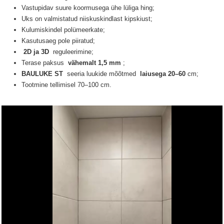
Vastupidav suure koormusega ühe lüliga hing;
Uks on valmistatud niiskuskindlast kipskiust;
Kulumiskindel polümeerkate;
Kasutusaeg pole piiratud;
2D ja 3D
reguleerimine;
Terase paksus
vähemalt 1,5 mm
;
BAULUKE ST
seeria luukide
mõõtmed
laiusega 20–60
cm;
Tootmine tellimisel 70–100 cm.