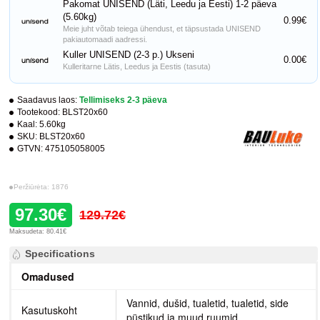
Pakomat UNISEND (Läti, Leedu ja Eesti) 1-2 päeva
(5.60kg)
0.99€
Meie juht võtab teiega ühendust, et täpsustada UNISEND
pakiautomaadi aadressi.
Kuller UNISEND (2-3 p.) Ukseni
0.00€
Kulleritarne Lätis, Leedus ja Eestis (tasuta)
Saadavus laos:
Tellimiseks 2-3 päeva
Tootekood:
BLST20x60
Kaal:
5.60kg
SKU:
BLST20x60
GTVN:
475105058005
Peržiūrėta: 1876
97.30€
129.72€
Maksudeta: 80.41€
Specifications
Omadused
Vannid, dušid, tualetid, tualetid, side
Kasutuskoht
püstikud ja muud ruumid