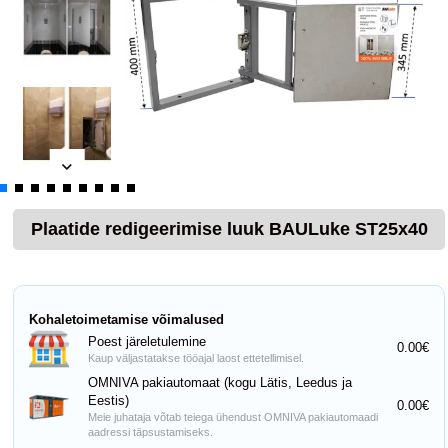
Plaatide redigeerimise luuk BAULuke ST25x40
Kohaletoimetamise võimalused
Poest järeletulemine
0.00€
Kaup väljastatakse tööajal laost ettetellimisel.
OMNIVA pakiautomaat (kogu Lätis, Leedus ja
Eestis)
0.00€
Meie juhataja võtab teiega ühendust OMNIVA pakiautomaadi
aadressi täpsustamiseks.