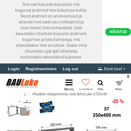
See sait kasutab küpsiseid, mis
koguvad andmeid teie külastuse kohta.
Need andmed on anonüümsed ja
aitavad meil saidi sisu (reklaamid ja
muu teave) teile kohandada. Saiti
NÕUSTUD
kasutades nõustute küpsiste andmete
kogumise ja kasutamisega, mis
edastatakse teie arvutisse. Saate oma
nõusoleku igal ajal tühistada,
kustutades salvestatud küpsised.
Login
Registreerimine
Log out
Eesti keel
0
Plaatide redigeerimise luuk BAULuke ST25x40
-25 %