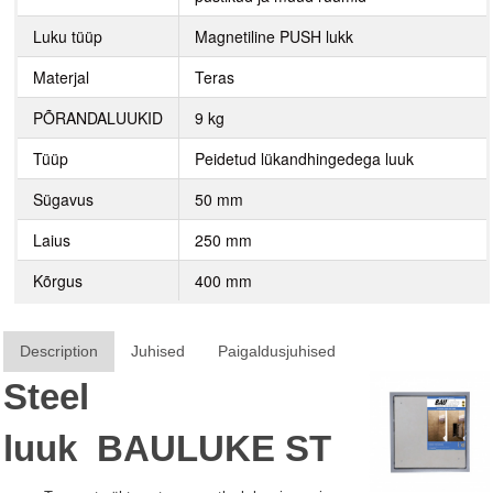
Luku tüüp
Magnetiline PUSH lukk
Materjal
Teras
PÕRANDALUUKID
9 kg
Tüüp
Peidetud lükandhingedega luuk
Sügavus
50 mm
Laius
250 mm
Kõrgus
400 mm
Description
Juhised
Paigaldusjuhised
Steel
luuk
BAULUKE
ST