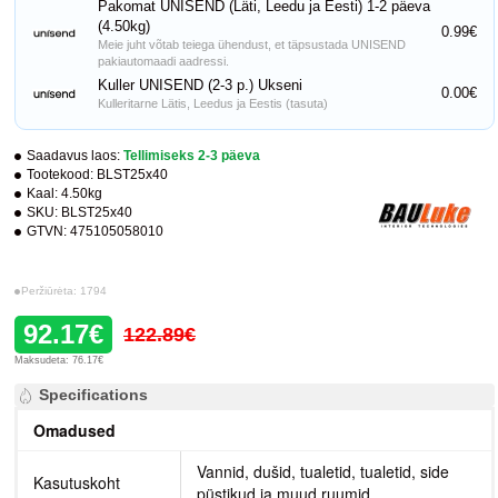
Pakomat UNISEND (Läti, Leedu ja Eesti) 1-2 päeva
(4.50kg)
0.99€
Meie juht võtab teiega ühendust, et täpsustada UNISEND
pakiautomaadi aadressi.
Kuller UNISEND (2-3 p.) Ukseni
0.00€
Kulleritarne Lätis, Leedus ja Eestis (tasuta)
Saadavus laos:
Tellimiseks 2-3 päeva
Tootekood:
BLST25x40
Kaal:
4.50kg
SKU:
BLST25x40
GTVN:
475105058010
Peržiūrėta: 1794
92.17€
122.89€
Maksudeta: 76.17€
Specifications
Omadused
Vannid, dušid, tualetid, tualetid, side
Kasutuskoht
püstikud ja muud ruumid