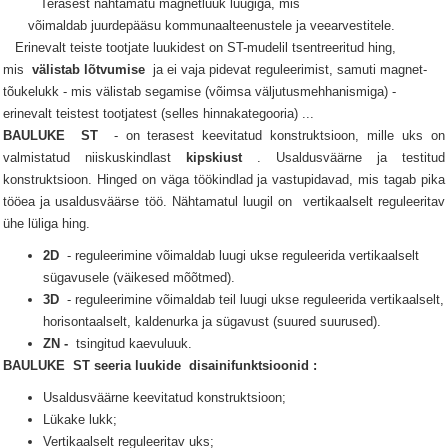
Terasest nähtamatu magnetluuk luugiga, mis
võimaldab juurdepääsu kommunaalteenustele ja veearvestitele.
Erinevalt teiste tootjate luukidest on ST-mudelil tsentreeritud hing,
mis
välistab lõtvumise
ja ei vaja pidevat reguleerimist, samuti magnet-
tõukelukk - mis välistab segamise (võimsa väljutusmehhanismiga) -
erinevalt teistest tootjatest (selles hinnakategooria) ...
BAULUKE
ST
- on terasest keevitatud konstruktsioon, mille uks on
valmistatud niiskuskindlast
kipskiust
.
Usaldusväärne ja testitud
konstruktsioon.
Hinged on väga töökindlad ja vastupidavad, mis tagab pika
tööea ja usaldusväärse töö.
Nähtamatul
luugil
on
vertikaalselt reguleeritav
ühe lüliga hing.
2D
- reguleerimine võimaldab luugi ukse reguleerida vertikaalselt
sügavusele (väikesed mõõtmed).
3D
- reguleerimine võimaldab teil luugi ukse reguleerida vertikaalselt,
horisontaalselt, kaldenurka ja sügavust (suured suurused).
ZN -
tsingitud kaevuluuk.
BAULUKE
ST seeria
luukide
disainifunktsioonid
:
Usaldusväärne keevitatud konstruktsioon;
Lükake lukk;
Vertikaalselt reguleeritav uks;