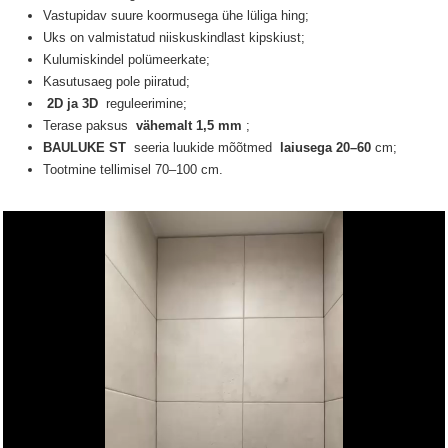
Vastupidav suure koormusega ühe lüliga hing;
Uks on valmistatud niiskuskindlast kipskiust;
Kulumiskindel polümeerkate;
Kasutusaeg pole piiratud;
2D ja 3D
reguleerimine;
Terase paksus
vähemalt 1,5 mm
;
BAULUKE ST
seeria luukide
mõõtmed
laiusega 20–60
cm;
Tootmine tellimisel 70–100 cm.