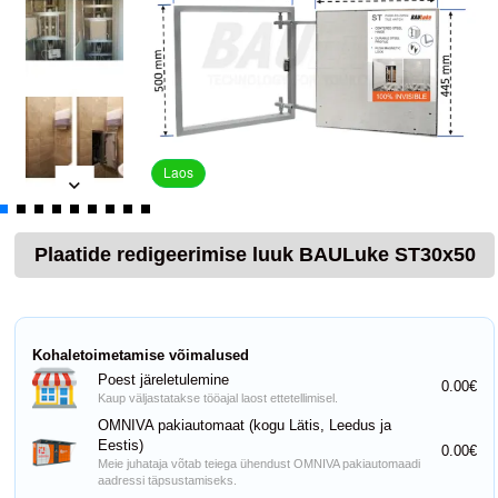
Laos
Plaatide redigeerimise luuk BAULuke ST30x50
Kohaletoimetamise võimalused
Poest järeletulemine
0.00€
Kaup väljastatakse tööajal laost ettetellimisel.
OMNIVA pakiautomaat (kogu Lätis, Leedus ja
Eestis)
0.00€
Meie juhataja võtab teiega ühendust OMNIVA pakiautomaadi
aadressi täpsustamiseks.