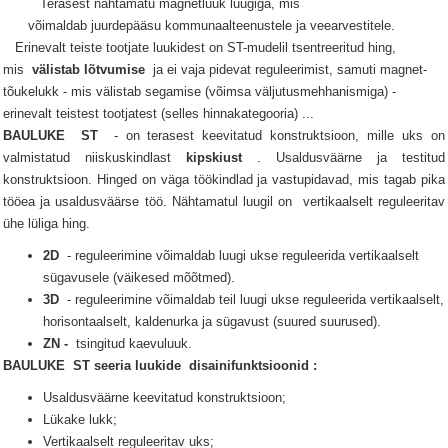
Terasest nähtamatu magnetluuk luugiga, mis
võimaldab juurdepääsu kommunaalteenustele ja veearvestitele.
Erinevalt teiste tootjate luukidest on ST-mudelil tsentreeritud hing,
mis
välistab lõtvumise
ja ei vaja pidevat reguleerimist, samuti magnet-
tõukelukk - mis välistab segamise (võimsa väljutusmehhanismiga) -
erinevalt teistest tootjatest (selles hinnakategooria) ...
BAULUKE
ST
- on terasest keevitatud konstruktsioon, mille uks on
valmistatud niiskuskindlast
kipskiust
.
Usaldusväärne ja testitud
konstruktsioon.
Hinged on väga töökindlad ja vastupidavad, mis tagab pika
tööea ja usaldusväärse töö.
Nähtamatul
luugil
on
vertikaalselt reguleeritav
ühe lüliga hing.
2D
- reguleerimine võimaldab luugi ukse reguleerida vertikaalselt
sügavusele (väikesed mõõtmed).
3D
- reguleerimine võimaldab teil luugi ukse reguleerida vertikaalselt,
horisontaalselt, kaldenurka ja sügavust (suured suurused).
ZN -
tsingitud kaevuluuk.
BAULUKE
ST seeria
luukide
disainifunktsioonid
:
Usaldusväärne keevitatud konstruktsioon;
Lükake lukk;
Vertikaalselt reguleeritav uks;