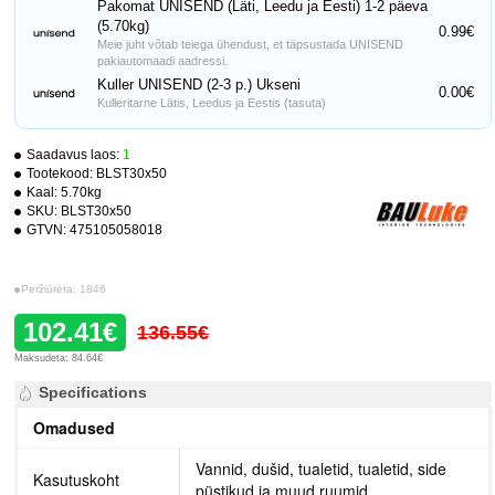
Pakomat UNISEND (Läti, Leedu ja Eesti) 1-2 päeva
(5.70kg)
0.99€
Meie juht võtab teiega ühendust, et täpsustada UNISEND
pakiautomaadi aadressi.
Kuller UNISEND (2-3 p.) Ukseni
0.00€
Kulleritarne Lätis, Leedus ja Eestis (tasuta)
Saadavus laos:
1
Tootekood:
BLST30x50
Kaal:
5.70kg
SKU:
BLST30x50
GTVN:
475105058018
Peržiūrėta: 1846
102.41€
136.55€
Maksudeta: 84.64€
Specifications
Omadused
Vannid, dušid, tualetid, tualetid, side
Kasutuskoht
püstikud ja muud ruumid