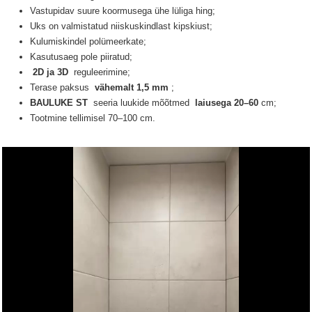
Vastupidav suure koormusega ühe lüliga hing;
Uks on valmistatud niiskuskindlast kipskiust;
Kulumiskindel polümeerkate;
Kasutusaeg pole piiratud;
2D ja 3D
reguleerimine;
Terase paksus
vähemalt 1,5 mm
;
BAULUKE ST
seeria luukide
mõõtmed
laiusega 20–60
cm;
Tootmine tellimisel 70–100 cm.