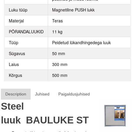
Luku tüüp
Magnetiline PUSH lukk
Materjal
Teras
PÕRANDALUUKID
11 kg
Tüüp
Peidetud lükandhingedega luuk
Sügavus
50 mm
Laius
300 mm
Kõrgus
500 mm
Description
Juhised
Paigaldusjuhised
Steel
luuk
BAULUKE
ST