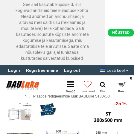
See sait kasutab küpsiseid, mis
koguvad andmeid teie külastuse kohta.
Need andmed on anonüümsed ja
aitavad meil saidi sisu (reklaamid ja
muu teave) teile kohandada. Saiti
NÕUSTUD
kasutades nõustute küpsiste andmete
kogumise ja kasutamisega, mis
edastatakse teie arvutisse. Saate oma
nõusoleku igal ajal tühistada,
kustutades salvestatud küpsised.
Login
Registreerimine
Log out
Eesti keel
0
Plaatide redigeerimise luuk BAULuke ST30x50
-25 %