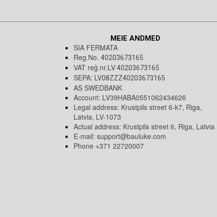
MEIE ANDMED
SIA FERMATA
Reg.No.
40203673165
VAT reģ.nr.LV
40203673165
SEPA:
LV08ZZZ40203673165
AS SWEDBANK
Account: LV39HABA0551062434626
Legal address: Krustpils street 6-k7, Riga,
Latvia, LV-1073
Actual address: Krustpils street 6, Riga, Latvia
E-mail:
support@bauluke.com
Phone +371
22720007