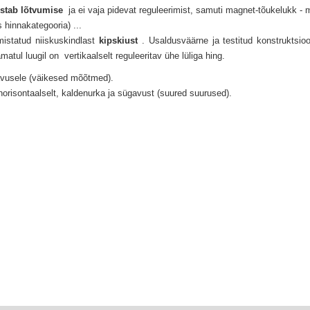
istab lõtvumise
ja ei vaja pidevat reguleerimist, samuti magnet-tõukelukk - m
 hinnakategooria) ...
mistatud niiskuskindlast
kipskiust
.
Usaldusväärne ja testitud konstruktsio
amatul
luugil
on
vertikaalselt reguleeritav ühe lüliga hing.
gavusele (väikesed mõõtmed).
 horisontaalselt, kaldenurka ja sügavust (suured suurused).