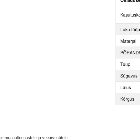
Omadus
Kasutusk
Luku tüü
Materjal
PÕRAND
Tüüp
Sügavus
Laius
Kõrgus
mmunaalteenustele ja veearvestitele.