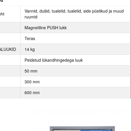
ed
Vannid, dušid, tualetid, tualetid, side püstikud ja muud
oht
ruumid
p
Magnetiline PUSH lukk
Teras
ALUUKID
14 kg
Peidetud lükandhingedega luuk
50 mm
300 mm
600 mm