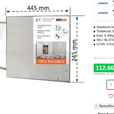
K
Saadavus la
Tootekood:
Kaal:
6.30kg
SKU:
BLST3
GTVN:
4751
Peržiūrėta: 176
112.6
Maksudeta: 93.11€
Specific