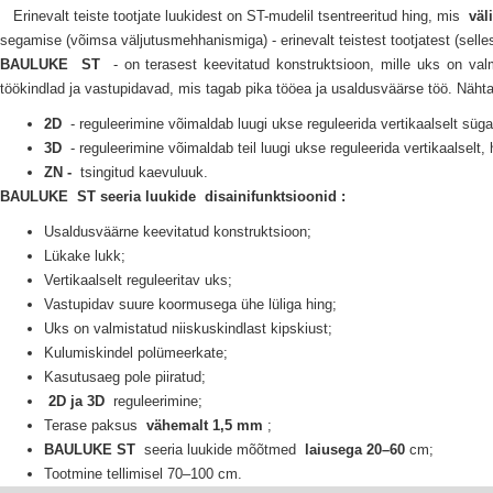
Erinevalt teiste tootjate luukidest on ST-mudelil tsentreeritud hing, mis
väl
segamise (võimsa väljutusmehhanismiga) - erinevalt teistest tootjatest (selles
BAULUKE
ST
- on terasest keevitatud konstruktsioon, mille uks on val
töökindlad ja vastupidavad, mis tagab pika tööea ja usaldusväärse töö.
Näht
2D
- reguleerimine võimaldab luugi ukse reguleerida vertikaalselt sü
3D
- reguleerimine võimaldab teil luugi ukse reguleerida vertikaalselt,
ZN -
tsingitud kaevuluuk.
BAULUKE
ST seeria
luukide
disainifunktsioonid
:
Usaldusväärne keevitatud konstruktsioon;
Lükake lukk;
Vertikaalselt reguleeritav uks;
Vastupidav suure koormusega ühe lüliga hing;
Uks on valmistatud niiskuskindlast kipskiust;
Kulumiskindel polümeerkate;
Kasutusaeg pole piiratud;
2D ja 3D
reguleerimine;
Terase paksus
vähemalt 1,5 mm
;
BAULUKE ST
seeria luukide
mõõtmed
laiusega 20–60
cm;
Tootmine tellimisel 70–100 cm.