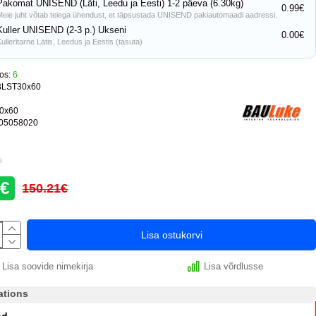
Pakomat UNISEND (Läti, Leedu ja Eesti) 1-2 päeva (6.30kg)
0.99€
Meie juht võtab teiega ühendust, et täpsustada UNISEND pakiautomaadi aadressi.
Kuller UNISEND (2-3 p.) Ukseni
0.00€
ulleritarne Lätis, Leedus ja Eestis (tasuta)
os:
6
BLST30x60
0x60
05058020
9
6€
150.21€
Lisa ostukorvi
Lisa soovide nimekirja
Lisa võrdlusse
ations