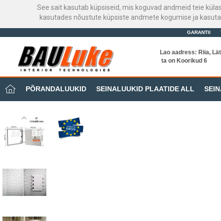
See sait kasutab küpsiseid, mis koguvad andmeid teie küla
kasutades nõustute küpsiste andmete kogumise ja kasutami
GARANTII
Lao aadress: Riia, Lät
ta on Koorikud 6
PÕRANDALUUKID
SEINALUUKID PLAATIDE ALL
SEIN