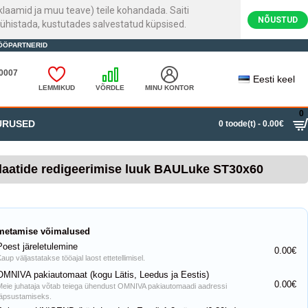
laamid ja muu teave) teile kohandada. Saiti
NÕUSTUD
ühistada, kustutades salvestatud küpsised.
ÖÖPARTNERID
20007
Eesti keel
LEMMIKUD
VÕRDLE
MINU KONTOR
0
URUSED
0 toode(t) - 0.00€
laatide redigeerimise luuk BAULuke ST30x60
metamise võimalused
Poest järeletulemine
0.00€
aup väljastatakse tööajal laost ettetellimisel.
OMNIVA pakiautomaat (kogu Lätis, Leedus ja Eestis)
0.00€
Meie juhataja võtab teiega ühendust OMNIVA pakiautomaadi aadressi
täpsustamiseks.