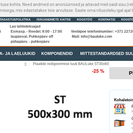
stuse kohta. Need andmed on anonüümsed ja aitavad meil saidi sisu (rek
sega, mis edastatakse teie arvutisse. Saate oma nõusoleku igal ajal t
TAGASTUSPOLIITIKA
ISIKUANDMETE KAITSE
KOOSTÖÖ
KONTAKTID
KOOST
Lao lahtiolekuajad
i
Esmasp. - Reedel. 9:00 - 17:00
Veebipoe telefoninumber: +371 227
laupäeval. Puhkepäev off
Mail:
info@bauluke.com
pühapäev. - puhkepäev
A- JA LAELUUKID
KOMPONENDID
MITTESTANDARDSED SU
Plaatide redigeerimise luuk BAULuke ST30x60
-25 %
P
Kohaletoi
K