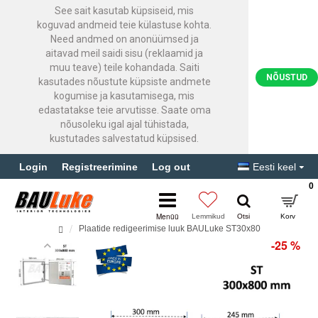
See sait kasutab küpsiseid, mis
koguvad andmeid teie külastuse kohta.
Need andmed on anonüümsed ja
aitavad meil saidi sisu (reklaamid ja
muu teave) teile kohandada. Saiti
NÕUSTUD
kasutades nõustute küpsiste andmete
kogumise ja kasutamisega, mis
edastatakse teie arvutisse. Saate oma
nõusoleku igal ajal tühistada,
kustutades salvestatud küpsised.
Login
Registreerimine
Log out
Eesti keel
0
Plaatide redigeerimise luuk BAULuke ST30x80
-25 %