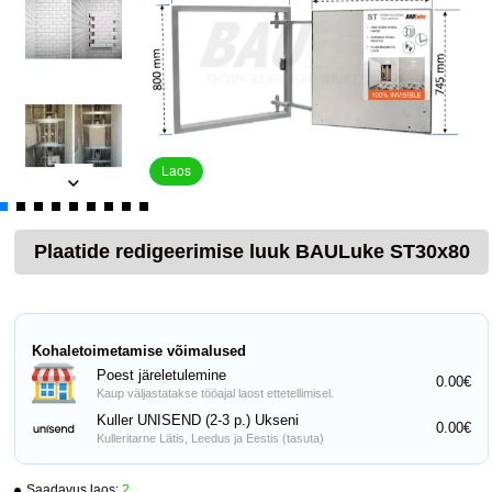
Laos
Plaatide redigeerimise luuk BAULuke ST30x80
Kohaletoimetamise võimalused
Poest järeletulemine
0.00€
Kaup väljastatakse tööajal laost ettetellimisel.
Kuller UNISEND (2-3 p.) Ukseni
0.00€
Kulleritarne Lätis, Leedus ja Eestis (tasuta)
Saadavus laos:
2