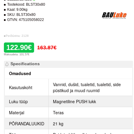
Tootekood:
BLST30x80
Kaal:
9.00kg
SKU:
BLST30x80
GTVN:
475105058022
Peržiūrėta: 2128
122.90€
163.87€
Maksudeta: 101.57€
Specifications
Omadused
Vannid, dušid, tualetid, tualetid, side
Kasutuskoht
püstikud ja muud ruumid
Luku tüüp
Magnetiline PUSH lukk
Materjal
Teras
PÕRANDALUUKID
21 kg