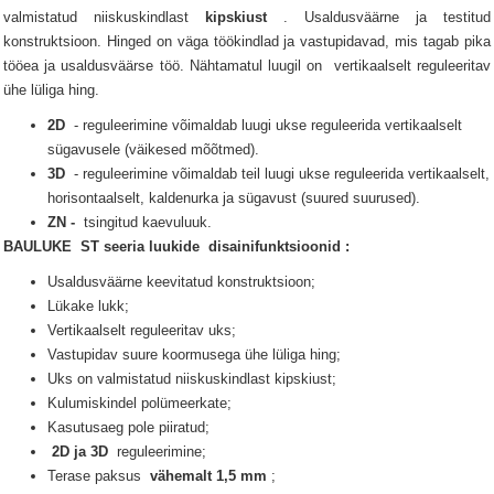
valmistatud niiskuskindlast
kipskiust
.
Usaldusväärne ja testitud
konstruktsioon.
Hinged on väga töökindlad ja vastupidavad, mis tagab pika
tööea ja usaldusväärse töö.
Nähtamatul
luugil
on
vertikaalselt reguleeritav
ühe lüliga hing.
2D
- reguleerimine võimaldab luugi ukse reguleerida vertikaalselt
sügavusele (väikesed mõõtmed).
3D
- reguleerimine võimaldab teil luugi ukse reguleerida vertikaalselt,
horisontaalselt, kaldenurka ja sügavust (suured suurused).
ZN -
tsingitud kaevuluuk.
BAULUKE
ST seeria
luukide
disainifunktsioonid
:
Usaldusväärne keevitatud konstruktsioon;
Lükake lukk;
Vertikaalselt reguleeritav uks;
Vastupidav suure koormusega ühe lüliga hing;
Uks on valmistatud niiskuskindlast kipskiust;
Kulumiskindel polümeerkate;
Kasutusaeg pole piiratud;
2D ja 3D
reguleerimine;
Terase paksus
vähemalt 1,5 mm
;