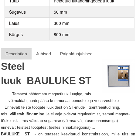
Tüüp
Peidetud lükandhingedega luuk
Sügavus
50 mm
Laius
300 mm
Kõrgus
800 mm
Description
Juhised
Paigaldusjuhised
Steel
luuk
BAULUKE
ST
Terasest nähtamatu magnetluuk luugiga, mis
võimaldab juurdepääsu kommunaalteenustele ja veearvestitele.
Erinevalt teiste tootjate luukidest on ST-mudelil tsentreeritud hing,
mis
välistab lõtvumise
ja ei vaja pidevat reguleerimist, samuti magnet-
tõukelukk - mis välistab segamise (võimsa väljutusmehhanismiga) -
erinevalt teistest tootjatest (selles hinnakategooria) ...
BAULUKE
ST
- on terasest keevitatud konstruktsioon, mille uks on