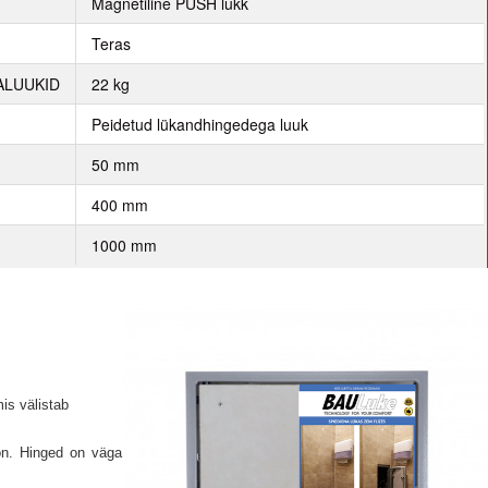
p
Magnetiline PUSH lukk
Teras
ALUUKID
22 kg
Peidetud lükandhingedega luuk
50 mm
400 mm
1000 mm
is välistab
on.
Hinged on väga