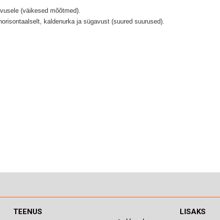
gavusele (väikesed mõõtmed).
 horisontaalselt, kaldenurka ja sügavust (suured suurused).
TEENUS
LISAKS