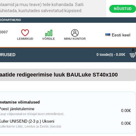
laamid ja muu teave) teile kohandada. Saiti
NÕUSTUD
ühistada, kustutades salvestatud küpsised.
ÖÖPARTNERID
20007
Eesti keel
LEMMIKUD
VÕRDLE
MINU KONTOR
0
URUSED
0 toode(t) - 0.00€
aatide redigeerimise luuk BAULuke ST40x100
metamise võimalused
Poest järeletulemine
0.00€
aup väljastatakse tööajal laost ettetellimisel.
Kuller UNISEND (2-3 p.) Ukseni
0.00€
ulleritarne Lätis, Leedus ja Eestis (tasuta)