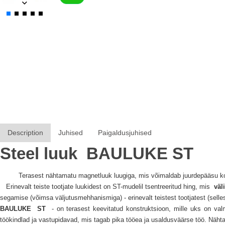
Description
Juhised
Paigaldusjuhised
Steel luuk
BAULUKE
ST
Terasest nähtamatu magnetluuk luugiga, mis võimaldab juurdepääsu ko
Erinevalt teiste tootjate luukidest on ST-mudelil tsentreeritud hing, mis
väl
segamise (võimsa väljutusmehhanismiga) - erinevalt teistest tootjatest (selles
BAULUKE
ST
- on terasest keevitatud konstruktsioon, mille uks on val
töökindlad ja vastupidavad, mis tagab pika tööea ja usaldusväärse töö.
Näht