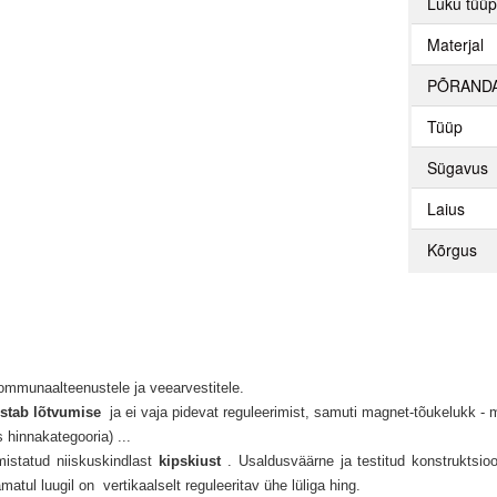
Luku tüü
Materjal
PÕRAND
Tüüp
Sügavus
Laius
Kõrgus
mmunaalteenustele ja veearvestitele.
istab lõtvumise
ja ei vaja pidevat reguleerimist, samuti magnet-tõukelukk - m
 hinnakategooria) ...
mistatud niiskuskindlast
kipskiust
.
Usaldusväärne ja testitud konstruktsio
amatul
luugil
on
vertikaalselt reguleeritav ühe lüliga hing.