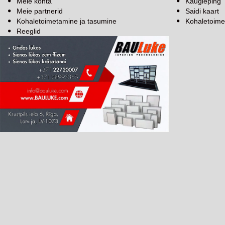
Meie kohta
Kaugleping
Meie partnerid
Saidi kaart
Kohaletoimetamine ja tasumine
Kohaletoime
Reeglid