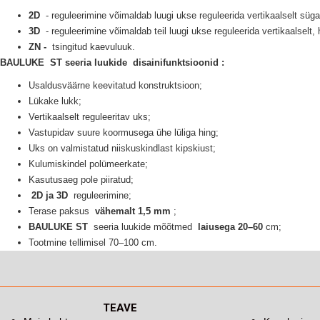
2D
- reguleerimine võimaldab luugi ukse reguleerida vertikaalselt sü
3D
- reguleerimine võimaldab teil luugi ukse reguleerida vertikaalselt,
ZN -
tsingitud kaevuluuk.
BAULUKE
ST seeria
luukide
disainifunktsioonid
:
Usaldusväärne keevitatud konstruktsioon;
Lükake lukk;
Vertikaalselt reguleeritav uks;
Vastupidav suure koormusega ühe lüliga hing;
Uks on valmistatud niiskuskindlast kipskiust;
Kulumiskindel polümeerkate;
Kasutusaeg pole piiratud;
2D ja 3D
reguleerimine;
Terase paksus
vähemalt 1,5 mm
;
BAULUKE ST
seeria luukide
mõõtmed
laiusega 20–60
cm;
Tootmine tellimisel 70–100 cm.
TEAVE