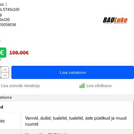
os:
1
BLST40x100
kg
0x100
05058036
9
0€
198.00€
3€
Lisa ostukorvi
Lisa soovide nimekirja
Lisa võrdlusse
ations
ed
Vannid, dušid, tualetid, tualetid, side püstikud ja muud
oht
ruumid