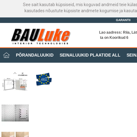
See sait kasutab küpsiseid, mis koguvad andmeid teie küla
kasutades nõustute küpsiste andmete kogumise ja kasutami
GARANTII
Lao aadress: Riia, Lät
ta on Koorikud 6
PÕRANDALUUKID
SEINALUUKID PLAATIDE ALL
SEIN