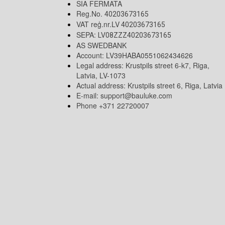
SIA FERMATA
Reg.No.
40203673165
VAT reģ.nr.LV
40203673165
SEPA:
LV08ZZZ40203673165
AS SWEDBANK
Account: LV39HABA0551062434626
Legal address: Krustpils street 6-k7, Riga,
Latvia, LV-1073
Actual address: Krustpils street 6, Riga, Latvia
E-mail:
support@bauluke.com
Phone +371
22720007