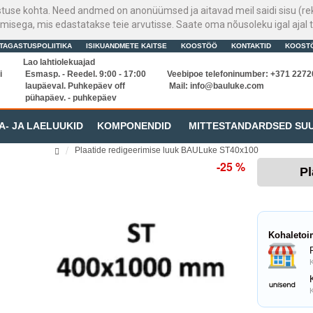
stuse kohta. Need andmed on anonüümsed ja aitavad meil saidi sisu (rek
sega, mis edastatakse teie arvutisse. Saate oma nõusoleku igal ajal t
TAGASTUSPOLIITIKA
ISIKUANDMETE KAITSE
KOOSTÖÖ
KONTAKTID
KOOST
Lao lahtiolekuajad
i
Esmasp. - Reedel. 9:00 - 17:00
Veebipoe telefoninumber: +371 227
laupäeval. Puhkepäev off
Mail:
info@bauluke.com
pühapäev. - puhkepäev
A- JA LAELUUKID
KOMPONENDID
MITTESTANDARDSED SU
Plaatide redigeerimise luuk BAULuke ST40x100
-25 %
Pl
Kohaletoi
K
K