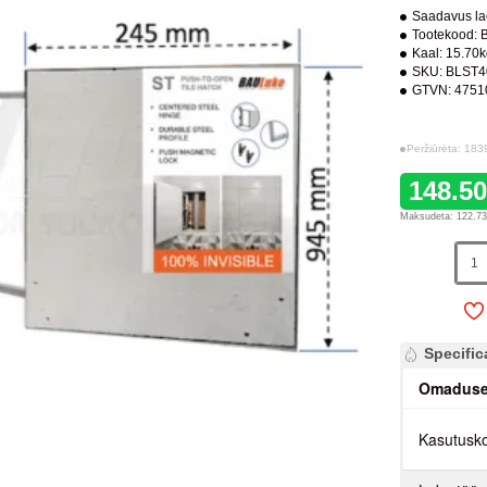
Saadavus la
Tootekood:
Kaal:
15.70
SKU:
BLST4
GTVN:
4751
Peržiūrėta: 183
148.5
Maksudeta: 122.7
Specific
Omadus
Kasutusk