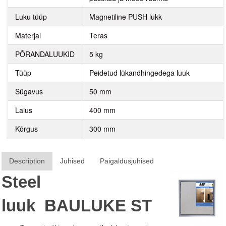
Luku tüüp
Magnetiline PUSH lukk
Materjal
Teras
PÕRANDALUUKID
5 kg
Tüüp
Peidetud lükandhingedega luuk
Sügavus
50 mm
Laius
400 mm
Kõrgus
300 mm
Description
Juhised
Paigaldusjuhised
Steel
luuk
BAULUKE
ST