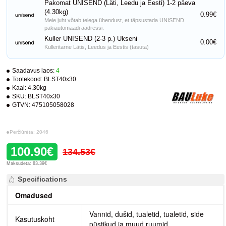
Pakomat UNISEND (Läti, Leedu ja Eesti) 1-2 päeva
(4.30kg)
0.99€
Meie juht võtab teiega ühendust, et täpsustada UNISEND
pakiautomaadi aadressi.
Kuller UNISEND (2-3 p.) Ukseni
0.00€
Kulleritarne Lätis, Leedus ja Eestis (tasuta)
Saadavus laos:
4
Tootekood:
BLST40x30
Kaal:
4.30kg
SKU:
BLST40x30
GTVN:
475105058028
Peržiūrėta: 2046
100.90€
134.53€
Maksudeta: 83.39€
Specifications
Omadused
Vannid, dušid, tualetid, tualetid, side
Kasutuskoht
püstikud ja muud ruumid