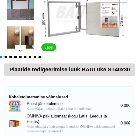
Laos
Plaatide redigeerimise luuk BAULuke ST40x30
Kohaletoimetamise võimalused
Poest järeletulemine
0.00€
Kaup väljastatakse tööajal laost ettetellimisel.
OMNIVA pakiautomaat (kogu Lätis, Leedus ja
Eestis)
0.00€
Meie juhataja võtab teiega ühendust OMNIVA pakiautomaadi
aadressi täpsustamiseks.