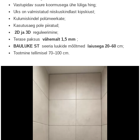
Vastupidav suure koormusega ühe lüliga hing;
Uks on valmistatud niiskuskindlast kipskiust;
Kulumiskindel polümeerkate;
Kasutusaeg pole piiratud;
2D ja 3D
reguleerimine;
Terase paksus
vähemalt 1,5 mm
;
BAULUKE ST
seeria luukide
mõõtmed
laiusega 20–60
cm;
Tootmine tellimisel 70–100 cm.