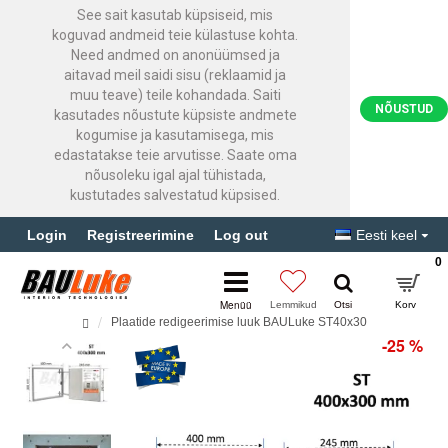
See sait kasutab küpsiseid, mis
koguvad andmeid teie külastuse kohta.
Need andmed on anonüümsed ja
aitavad meil saidi sisu (reklaamid ja
muu teave) teile kohandada. Saiti
NÕUSTUD
kasutades nõustute küpsiste andmete
kogumise ja kasutamisega, mis
edastatakse teie arvutisse. Saate oma
nõusoleku igal ajal tühistada,
kustutades salvestatud küpsised.
Login
Registreerimine
Log out
Eesti keel
0
Plaatide redigeerimise luuk BAULuke ST40x30
-25 %