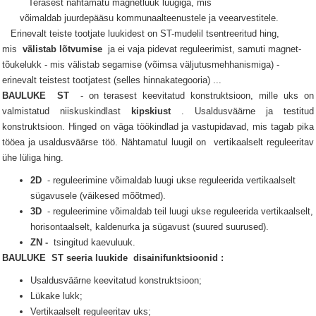
Terasest nähtamatu magnetluuk luugiga, mis
võimaldab juurdepääsu kommunaalteenustele ja veearvestitele.
Erinevalt teiste tootjate luukidest on ST-mudelil tsentreeritud hing,
mis
välistab lõtvumise
ja ei vaja pidevat reguleerimist, samuti magnet-
tõukelukk - mis välistab segamise (võimsa väljutusmehhanismiga) -
erinevalt teistest tootjatest (selles hinnakategooria) ...
BAULUKE
ST
- on terasest keevitatud konstruktsioon, mille uks on
valmistatud niiskuskindlast
kipskiust
.
Usaldusväärne ja testitud
konstruktsioon.
Hinged on väga töökindlad ja vastupidavad, mis tagab pika
tööea ja usaldusväärse töö.
Nähtamatul
luugil
on
vertikaalselt reguleeritav
ühe lüliga hing.
2D
- reguleerimine võimaldab luugi ukse reguleerida vertikaalselt
sügavusele (väikesed mõõtmed).
3D
- reguleerimine võimaldab teil luugi ukse reguleerida vertikaalselt,
horisontaalselt, kaldenurka ja sügavust (suured suurused).
ZN -
tsingitud kaevuluuk.
BAULUKE
ST seeria
luukide
disainifunktsioonid
:
Usaldusväärne keevitatud konstruktsioon;
Lükake lukk;
Vertikaalselt reguleeritav uks;