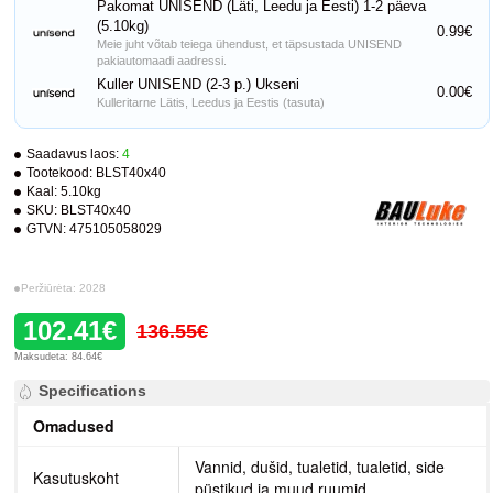
Pakomat UNISEND (Läti, Leedu ja Eesti) 1-2 päeva
(5.10kg)
0.99€
Meie juht võtab teiega ühendust, et täpsustada UNISEND
pakiautomaadi aadressi.
Kuller UNISEND (2-3 p.) Ukseni
0.00€
Kulleritarne Lätis, Leedus ja Eestis (tasuta)
Saadavus laos:
4
Tootekood:
BLST40x40
Kaal:
5.10kg
SKU:
BLST40x40
GTVN:
475105058029
Peržiūrėta: 2028
102.41€
136.55€
Maksudeta: 84.64€
Specifications
Omadused
Vannid, dušid, tualetid, tualetid, side
Kasutuskoht
püstikud ja muud ruumid