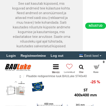
See sait kasutab küpsiseid, mis
koguvad andmeid teie külastuse kohta.
Need andmed on anonüümsed ja
aitavad meil saidi sisu (reklaamid ja
muu teave) teile kohandada. Saiti
NÕUSTUD
kasutades nõustute küpsiste andmete
kogumise ja kasutamisega, mis
edastatakse teie arvutisse. Saate oma
nõusoleku igal ajal tühistada,
kustutades salvestatud küpsised.
Login
Registreerimine
Log out
Eesti keel
0
Plaatide redigeerimise luuk BAULuke ST40x40
-25 %