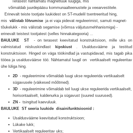
Terasest nähtamatu magnetluuk luugiga, mis
võimaldab juurdepääsu kommunaalteenustele ja veearvestitele.
Erinevalt teiste tootjate luukidest on ST-mudelil tsentreeritud hing,
mis
välistab lõtvumise
ja ei vaja pidevat reguleerimist, samuti magnet-
tõukelukk - mis välistab segamise (võimsa väljutusmehhanismiga) -
erinevalt teistest tootjatest (selles hinnakategooria) ...
BAULUKE
ST
- on terasest keevitatud konstruktsioon, mille uks on
valmistatud niiskuskindlast
kipskiust
.
Usaldusväärne ja testitud
konstruktsioon.
Hinged on väga töökindlad ja vastupidavad, mis tagab pika
tööea ja usaldusväärse töö.
Nähtamatul
luugil
on
vertikaalselt reguleeritav
ühe lüliga hing.
2D
- reguleerimine võimaldab luugi ukse reguleerida vertikaalselt
sügavusele (väikesed mõõtmed).
3D
- reguleerimine võimaldab teil luugi ukse reguleerida vertikaalselt,
horisontaalselt, kaldenurka ja sügavust (suured suurused).
ZN -
tsingitud kaevuluuk.
BAULUKE
ST seeria
luukide
disainifunktsioonid
:
Usaldusväärne keevitatud konstruktsioon;
Lükake lukk;
Vertikaalselt reguleeritav uks;