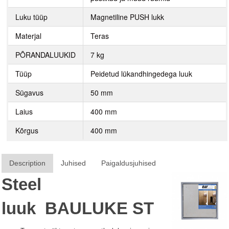
Luku tüüp
Magnetiline PUSH lukk
Materjal
Teras
PÕRANDALUUKID
7 kg
Tüüp
Peidetud lükandhingedega luuk
Sügavus
50 mm
Laius
400 mm
Kõrgus
400 mm
Description
Juhised
Paigaldusjuhised
Steel
luuk
BAULUKE
ST