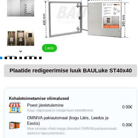
Laos
Plaatide redigeerimise luuk BAULuke ST40x40
Kohaletoimetamise võimalused
Poest järeletulemine
0.00€
Kaup väljastatakse tööajal laost ettetellimisel.
OMNIVA pakiautomaat (kogu Lätis, Leedus ja
Eestis)
0.00€
Meie juhataja võtab teiega ühendust OMNIVA pakiautomaadi
aadressi täpsustamiseks.