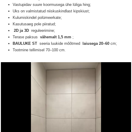
Vastupidav suure koormusega ühe lüliga hing;
Uks on valmistatud niiskuskindlast kipskiust;
Kulumiskindel polümeerkate;
Kasutusaeg pole piiratud;
2D ja 3D
reguleerimine;
Terase paksus
vähemalt 1,5 mm
;
BAULUKE ST
seeria luukide
mõõtmed
laiusega 20–60
cm;
Tootmine tellimisel 70–100 cm.