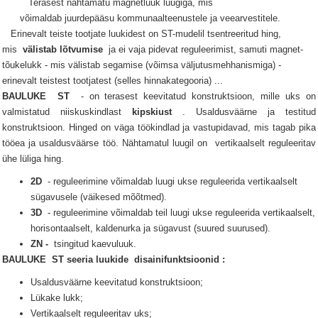
Terasest nähtamatu magnetluuk luugiga, mis
võimaldab juurdepääsu kommunaalteenustele ja veearvestitele.
Erinevalt teiste tootjate luukidest on ST-mudelil tsentreeritud hing,
mis
välistab lõtvumise
ja ei vaja pidevat reguleerimist, samuti magnet-
tõukelukk - mis välistab segamise (võimsa väljutusmehhanismiga) -
erinevalt teistest tootjatest (selles hinnakategooria) ...
BAULUKE
ST
- on terasest keevitatud konstruktsioon, mille uks on
valmistatud niiskuskindlast
kipskiust
.
Usaldusväärne ja testitud
konstruktsioon.
Hinged on väga töökindlad ja vastupidavad, mis tagab pika
tööea ja usaldusväärse töö.
Nähtamatul
luugil
on
vertikaalselt reguleeritav
ühe lüliga hing.
2D
- reguleerimine võimaldab luugi ukse reguleerida vertikaalselt
sügavusele (väikesed mõõtmed).
3D
- reguleerimine võimaldab teil luugi ukse reguleerida vertikaalselt,
horisontaalselt, kaldenurka ja sügavust (suured suurused).
ZN -
tsingitud kaevuluuk.
BAULUKE
ST seeria
luukide
disainifunktsioonid
:
Usaldusväärne keevitatud konstruktsioon;
Lükake lukk;
Vertikaalselt reguleeritav uks;