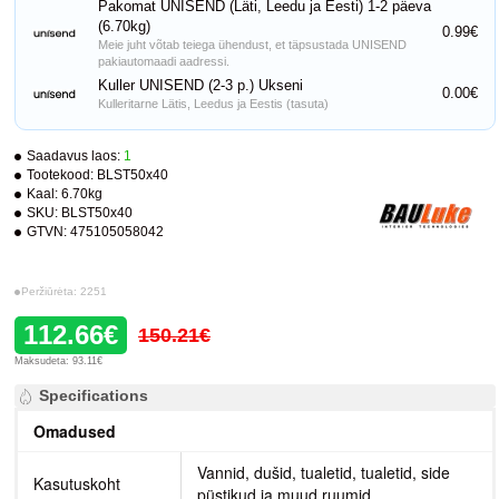
Pakomat UNISEND (Läti, Leedu ja Eesti) 1-2 päeva
(6.70kg)
0.99€
Meie juht võtab teiega ühendust, et täpsustada UNISEND
pakiautomaadi aadressi.
Kuller UNISEND (2-3 p.) Ukseni
0.00€
Kulleritarne Lätis, Leedus ja Eestis (tasuta)
Saadavus laos:
1
Tootekood:
BLST50x40
Kaal:
6.70kg
SKU:
BLST50x40
GTVN:
475105058042
Peržiūrėta: 2251
112.66€
150.21€
Maksudeta: 93.11€
Specifications
Omadused
Vannid, dušid, tualetid, tualetid, side
Kasutuskoht
püstikud ja muud ruumid