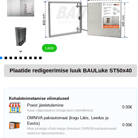
Laos
Plaatide redigeerimise luuk BAULuke ST50x40
Kohaletoimetamise võimalused
Poest järeletulemine
0.00€
Kaup väljastatakse tööajal laost ettetellimisel.
OMNIVA pakiautomaat (kogu Lätis, Leedus ja
Eestis)
0.00€
Meie juhataja võtab teiega ühendust OMNIVA pakiautomaadi
aadressi täpsustamiseks.