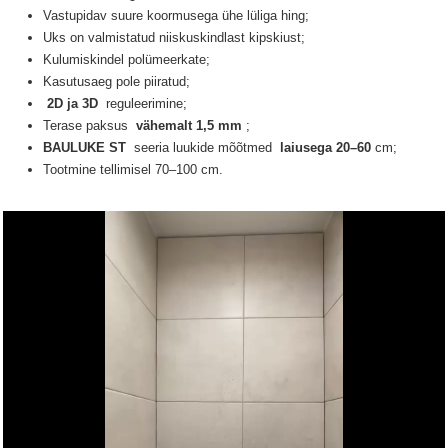
Vastupidav suure koormusega ühe lüliga hing;
Uks on valmistatud niiskuskindlast kipskiust;
Kulumiskindel polümeerkate;
Kasutusaeg pole piiratud;
2D ja 3D
reguleerimine;
Terase paksus
vähemalt 1,5 mm
;
BAULUKE ST
seeria luukide
mõõtmed
laiusega 20–60
cm;
Tootmine tellimisel 70–100 cm.