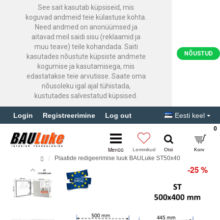
See sait kasutab küpsiseid, mis
koguvad andmeid teie külastuse kohta.
Need andmed on anonüümsed ja
aitavad meil saidi sisu (reklaamid ja
muu teave) teile kohandada. Saiti
NÕUSTUD
kasutades nõustute küpsiste andmete
kogumise ja kasutamisega, mis
edastatakse teie arvutisse. Saate oma
nõusoleku igal ajal tühistada,
kustutades salvestatud küpsised.
Login
Registreerimine
Log out
Eesti keel
0
Plaatide redigeerimise luuk BAULuke ST50x40
-25 %