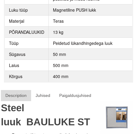
Luku tüüp
Magnetiline PUSH lukk
Materjal
Teras
PÕRANDALUUKID
13 kg
Tüüp
Peidetud lükandhingedega luuk
Sügavus
50 mm
Laius
500 mm
Kõrgus
400 mm
Description
Juhised
Paigaldusjuhised
Steel
luuk
BAULUKE
ST