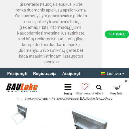
Ši svetainė naudoja slapukus, kurie
renka duomenis apie jūsų apsilankymą.
Šie duomenys yra anoniminiai ir padeda
mums pritaikyti svetainės turinį
(reklamas ir kitą informaciją) jums.
Naudodamiesi svetaine, jūs sutinkate,
SUTINKA
kad būtų renkami ir naudojami į jūsų
kompiuterį perduodami slapukų
duomenys. Savo sutikimą galite bet
kada atšaukti ištrindami išsaugotus
slapukus.
Prisijungti
Registracija
Atsijungti
Lietuvių
0
Люк напольный не заполняемый BAULuke GKL50x50