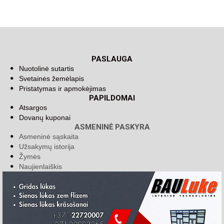
PASLAUGA
Nuotolinė sutartis
Svetainės žemėlapis
Pristatymas ir apmokėjimas
PAPILDOMAI
Atsargos
Dovanų kuponai
ASMENINĖ PASKYRA
Asmeninė sąskaita
Užsakymų istorija
Žymės
Naujienlaiškis