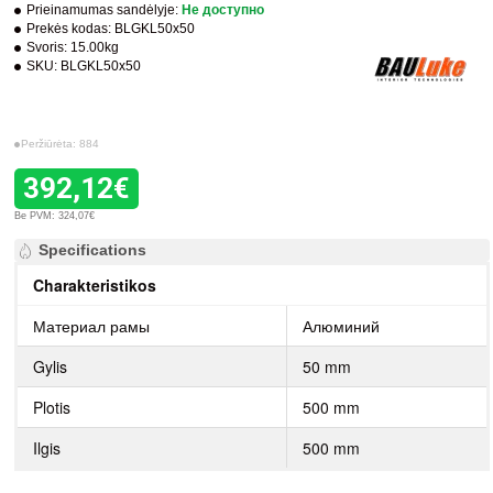
Prieinamumas sandėlyje:
Не доступно
Prekės kodas:
BLGKL50x50
Svoris:
15.00kg
SKU:
BLGKL50x50
Peržiūrėta: 884
392,12€
Be PVM: 324,07€
Specifications
Charakteristikos
Материал рамы
Алюминий
Gylis
50 mm
Plotis
500 mm
Ilgis
500 mm