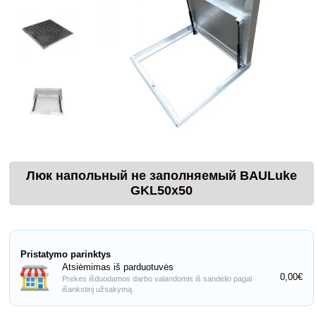
Люк напольный не заполняемый BAULuke
GKL50x50
Pristatymo parinktys
Atsiėmimas iš parduotuvės
0,00€
Prekės išduodamos darbo valandomis iš sandėlio pagal
išankstinį užsakymą.