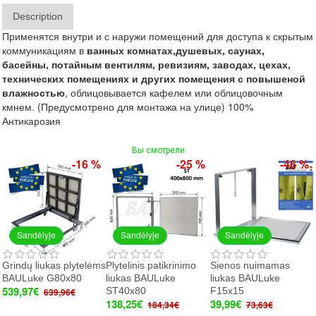
Description
Применятся внутри и с наружи помещений для доступа к скрытым
коммуникациям в
ванных
комнатах,
душевых,
саунах,
басейны,
потайным вентилям, ревиз
иям,
заводах, цехах,
технических помещениях и других помещения с повышеной
влажностью
, облицовывается кафелем или облицовочным
кмнем. (Предусмотрено для монтажа на улице) 100%
Антикарозия
Вы смотрели
-16 %
-25 %
-46 %
Sandėlyje
Sandėlyje
Sandėlyje
Grindų liukas plytelėms
Plytelinis patikrinimo
Sienos nuimamas
BAULuke G80x80
liukas BAULuke
liukas BAULuke
539,97€
ST40x80
F15x15
639,96€
138,25€
39,99€
184,34€
73,63€