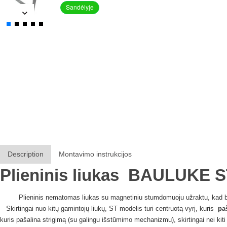
Sandėlyje
Description
Montavimo instrukcijos
Plieninis liukas
BAULUKE
S
Plieninis nematomas liukas su magnetiniu stumdomuoju užraktu, kad bū
Skirtingai nuo kitų gamintojų liukų, ST modelis turi centruotą vyrį, kuris
pa
kuris pašalina strigimą (su galingu išstūmimo mechanizmu), skirtingai nei kiti 