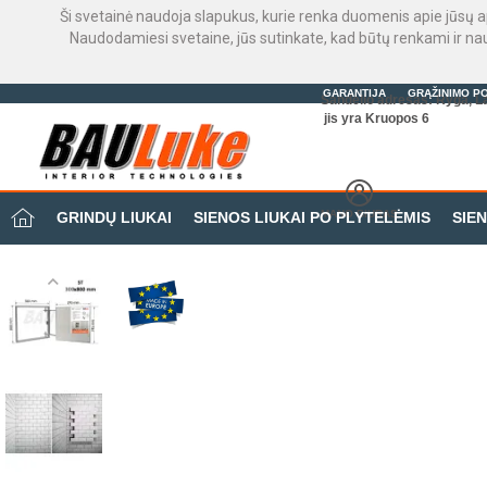
Ši svetainė naudoja slapukus, kurie renka duomenis apie jūsų a
Naudodamiesi svetaine, jūs sutinkate, kad būtų renkami ir n
GARANTIJA
GRĄŽINIMO PO
Sandėlio adresas: Ryga, La
jis yra Kruopos 6
MANO BIURAS
GRINDŲ LIUKAI
SIENOS LIUKAI PO PLYTELĖMIS
SIEN