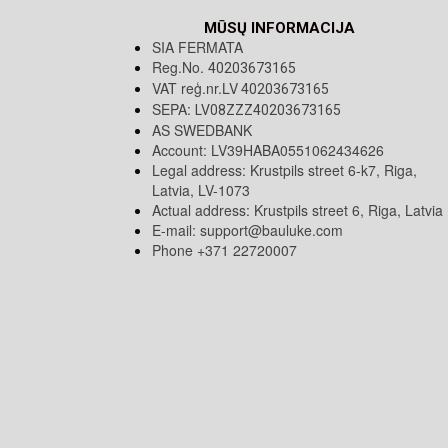
MŪSŲ INFORMACIJA
SIA FERMATA
Reg.No.
40203673165
VAT reģ.nr.LV
40203673165
SEPA:
LV08ZZZ40203673165
AS SWEDBANK
Account: LV39HABA0551062434626
Legal address: Krustpils street 6-k7, Riga,
Latvia, LV-1073
Actual address: Krustpils street 6, Riga, Latvia
E-mail:
support@bauluke.com
Phone +371
22720007