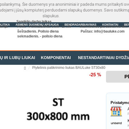
psilankymą. Šie duomenys yra anoniminiai ir padeda mums pritaikyti sveta
audojami į jūsų kompiuterį perduodami slapukų duomenys. Savo sutikimą 
slapukus.
Sandėlio darbo laikas
LITIKA
ASMENS DUOMENŲ APSAUGA
BENDRADARBIAVIMAS
KONTAKTAI
BE
tvija
Pirm. - Penktadienis. 9:00 - 17:00
Internetinės parduotuvės tel.
šeštadienis. Poilsio diena
Paštas:
info@bauluke.com
sekmadienis. - poilsio diena
Ų IR LUBŲ LIUKAI
KOMPONENTAI
NESTANDARTINIAI DYDŽI
Plytelinis patikrinimo liukas BAULuke ST30x80
-25 %
P
Pristatym