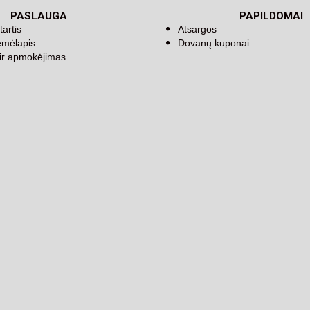
PASLAUGA
PAPILDOMAI
tartis
Atsargos
emėlapis
Dovanų kuponai
 ir apmokėjimas