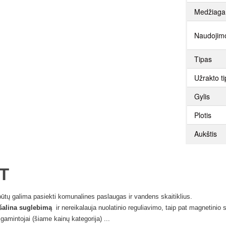
Medžiaga
Naudojimo
Tipas
Užrakto t
Gylis
Plotis
Aukštis
T
tų galima pasiekti komunalines paslaugas ir vandens skaitiklius.
šalina suglebimą
ir nereikalauja nuolatinio reguliavimo, taip pat magnetinio
gamintojai (šiame kainų kategorija) ...