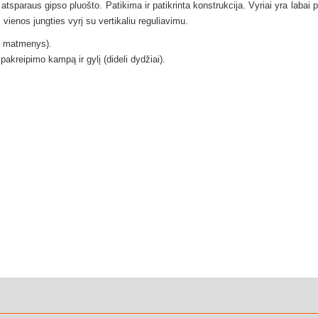
i atsparaus gipso pluošto.
Patikima ir patikrinta konstrukcija.
Vyriai yra labai p
i
vienos jungties vyrį su vertikaliu reguliavimu.
aži matmenys).
, pakreipimo kampą ir gylį (dideli dydžiai).