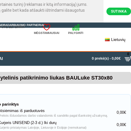
inės turinį (reklamas ir kitą informaciją) jums.
galite bet kada atšaukti ištrindami išsaugotus
SUTINKA
NDRADARBIAVIMO PARTNERIAI
: +371 22720007
MĖGSTAMIAUSIAI
PALYGINTI
Lietuvių
0
AI
0 prekė(s) - 0,00€
lytelinis patikrinimo liukas BAULuke ST30x80
o parinktys
Atsiėmimas iš parduotuvės
0,00€
Prekės išduodamos darbo valandomis iš sandėlio pagal išankstinį užsakymą.
Kurjeris UNISEND (2-3 d.) Iki durų
0,00€
Kurjerio pristatymas Latvijoje, Lietuvoje ir Estijoje (nemokamai)