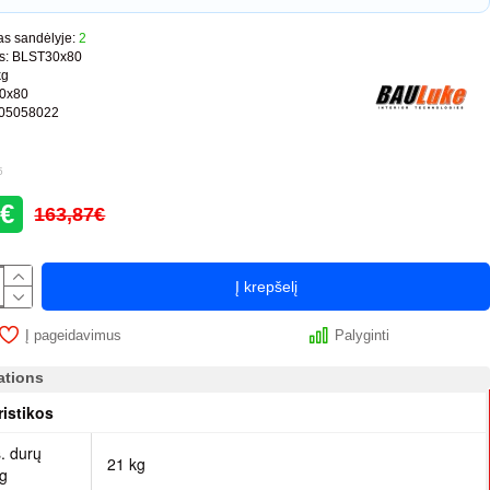
s sandėlyje:
2
s:
BLST30x80
kg
0x80
05058022
5
0€
163,87€
Į krepšelį
Į pageidavimus
Palyginti
ations
ristikos
. durų
21 kg
kg