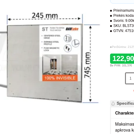
Prieinamuma
Prekės koda
Svoris:
9.00
SKU:
BLST3
GTVN:
4751
Peržiūrėta: 212
122,9
Be PVM: 101,57€
Specific
Charakte
Maksimas
apkrova 