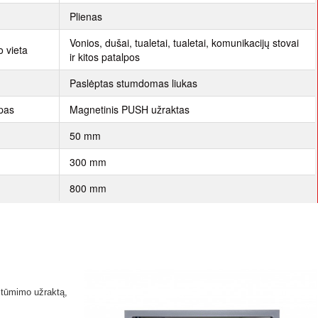
Plienas
Vonios, dušai, tualetai, tualetai, komunikacijų stovai
 vieta
ir kitos patalpos
Paslėptas stumdomas liukas
ipas
Magnetinis PUSH užraktas
50 mm
300 mm
800 mm
 stūmimo užraktą,