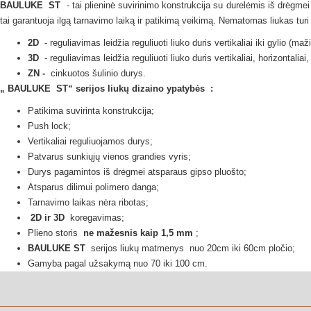
BAULUKE
ST
- tai plieninė suvirinimo konstrukcija su durelėmis iš drėgme
tai garantuoja ilgą tarnavimo laiką ir patikimą veikimą.
Nematomas
liukas
tur
2D
- reguliavimas leidžia reguliuoti liuko duris vertikaliai iki gylio (m
3D
- reguliavimas leidžia reguliuoti liuko duris vertikaliai, horizontaliai
ZN -
cinkuotos šulinio durys.
„
BAULUKE
ST“ serijos
liukų dizaino ypatybės
:
Patikima suvirinta konstrukcija;
Push lock;
Vertikaliai reguliuojamos durys;
Patvarus sunkiųjų vienos grandies vyris;
Durys pagamintos iš drėgmei atsparaus gipso pluošto;
Atsparus dilimui polimero danga;
Tarnavimo laikas nėra ribotas;
2D ir 3D
koregavimas;
Plieno storis
ne mažesnis kaip 1,5 mm
;
BAULUKE ST
serijos liukų
matmenys
nuo 20cm iki 60cm pločio;
Gamyba pagal užsakymą nuo 70 iki 100 cm.