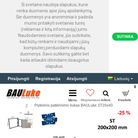
Ši svetainė naudoja slapukus, kurie
renka duomenis apie jūsų apsilankymą.
Šie duomenys yra anoniminiai ir padeda
mums pritaikyti svetainės turinį
(reklamas ir kitą informaciją) jums.
Naudodamiesi svetaine, jūs sutinkate,
SUTINKA
kad būtų renkami ir naudojami į jūsų
kompiuterį perduodami slapukų
duomenys. Savo sutikimą galite bet
kada atšaukti ištrindami išsaugotus
slapukus.
Prisijungti
Registracija
Atsijungti
Lietuvių
0
Plytelinis patikrinimo liukas BAULuke ST20x40
-25 %