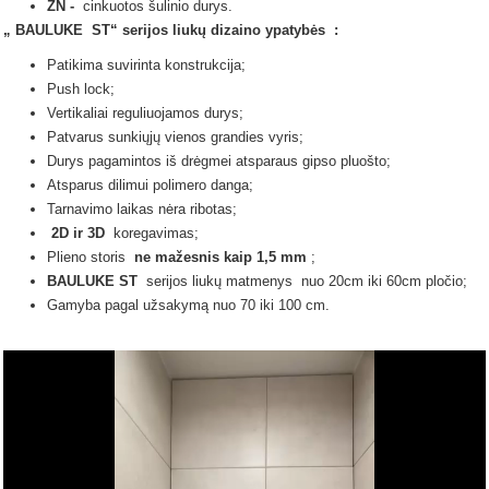
ZN -
cinkuotos šulinio durys.
„
BAULUKE
ST“ serijos
liukų dizaino ypatybės
:
Patikima suvirinta konstrukcija;
Push lock;
Vertikaliai reguliuojamos durys;
Patvarus sunkiųjų vienos grandies vyris;
Durys pagamintos iš drėgmei atsparaus gipso pluošto;
Atsparus dilimui polimero danga;
Tarnavimo laikas nėra ribotas;
2D ir 3D
koregavimas;
Plieno storis
ne mažesnis kaip 1,5 mm
;
BAULUKE ST
serijos liukų
matmenys
nuo 20cm iki 60cm pločio;
Gamyba pagal užsakymą nuo 70 iki 100 cm.