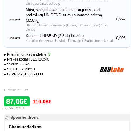
siuntų automato adresą.
Mūsų vadybininkas susisieks su jumis, kad
patikslintų UNISEND siuntų automato adresą.
0,99€
(3,50kg)
UNISEND siuntų terminalas (Latvija, Lietuva ir Estija) 1–2
dienos
Kurjeris UNISEND (2-3 d.) Iki durų
0,00€
Kurjerio pristatymas Latvijoje, Lietuvoje ir Estijoje (nemokamai)
Prieinamumas sandėlyje:
2
Prekės kodas:
BLST20x40
Svoris:
3.50kg
SKU:
BLST20x40
GTVN:
475105058003
Peržiūrėta: 1919
87,06€
116,08€
Be PVM: 71,95€
Specifications
Charakteristikos