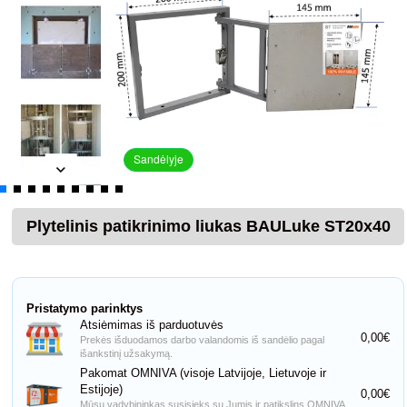
Sandėlyje
Plytelinis patikrinimo liukas BAULuke ST20x40
Pristatymo parinktys
Atsiėmimas iš parduotuvės
0,00€
Prekės išduodamos darbo valandomis iš sandėlio pagal
išankstinį užsakymą.
Pakomat OMNIVA (visoje Latvijoje, Lietuvoje ir
Estijoje)
0,00€
Mūsų vadybininkas susisieks su Jumis ir patikslins OMNIVA