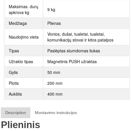
Maksimas. durų
9 kg
apkrova kg
Medžiaga
Plienas
Vonios, dušai, tualetai, tualetai,
Naudojimo vieta
komunikacijų stovai ir kitos patalpos
Tipas
Paslėptas stumdomas liukas
Užrakto tipas
Magnetinis PUSH užraktas
Gylis
50 mm
Plotis
200 mm
Aukštis
400 mm
Description
Montavimo instrukcijos
Plieninis