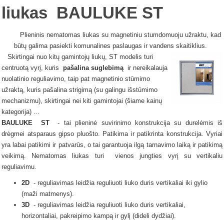
liukas
BAULUKE
ST
Plieninis nematomas liukas su magnetiniu stumdomuoju užraktu, kad
būtų galima pasiekti komunalines paslaugas ir vandens skaitiklius.
Skirtingai nuo kitų gamintojų liukų, ST modelis turi
centruotą vyrį, kuris
pašalina suglebimą
ir nereikalauja
nuolatinio reguliavimo, taip pat magnetinio stūmimo
užraktą, kuris pašalina strigimą (su galingu išstūmimo
mechanizmu), skirtingai nei kiti gamintojai (šiame kainų
kategorija) ...
BAULUKE
ST
- tai plieninė suvirinimo konstrukcija su durelėmis iš
drėgmei atsparaus gipso pluošto.
Patikima ir patikrinta konstrukcija.
Vyriai
yra labai patikimi ir patvarūs, o tai garantuoja ilgą tarnavimo laiką ir patikimą
veikimą.
Nematomas
liukas
turi
vienos jungties vyrį su vertikaliu
reguliavimu.
2D
- reguliavimas leidžia reguliuoti liuko duris vertikaliai iki gylio
(maži matmenys).
3D
- reguliavimas leidžia reguliuoti liuko duris vertikaliai,
horizontaliai, pakreipimo kampą ir gylį (dideli dydžiai).