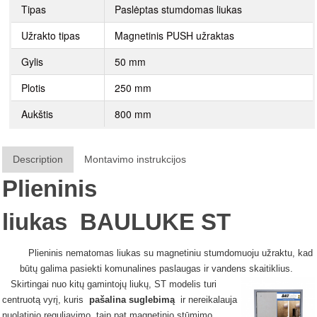
Tipas
Paslėptas stumdomas liukas
Užrakto tipas
Magnetinis PUSH užraktas
Gylis
50 mm
Plotis
250 mm
Aukštis
800 mm
Description
Montavimo instrukcijos
Plieninis
liukas
BAULUKE
ST
Plieninis nematomas liukas su magnetiniu stumdomuoju užraktu, kad
būtų galima pasiekti komunalines paslaugas ir vandens skaitiklius.
Skirtingai nuo kitų gamintojų liukų, ST modelis turi
centruotą vyrį, kuris
pašalina suglebimą
ir nereikalauja
nuolatinio reguliavimo, taip pat magnetinio stūmimo