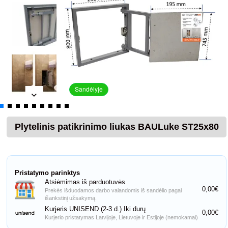
Sandėlyje
Plytelinis patikrinimo liukas BAULuke ST25x80
Pristatymo parinktys
Atsiėmimas iš parduotuvės
0,00€
Prekės išduodamos darbo valandomis iš sandėlio pagal
išankstinį užsakymą.
Kurjeris UNISEND (2-3 d.) Iki durų
0,00€
Kurjerio pristatymas Latvijoje, Lietuvoje ir Estijoje (nemokamai)