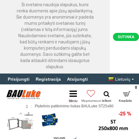
Ši svetainė naudoja slapukus, kurie
renka duomenis apie jūsų apsilankymą.
Šie duomenys yra anoniminiai ir padeda
mums pritaikyti svetainės turinį
(reklamas ir kitą informaciją) jums.
Naudodamiesi svetaine, jūs sutinkate,
SUTINKA
kad būtų renkami ir naudojami į jūsų
kompiuterį perduodami slapukų
duomenys. Savo sutikimą galite bet
kada atšaukti ištrindami išsaugotus
slapukus.
Prisijungti
Registracija
Atsijungti
Lietuvių
0
Plytelinis patikrinimo liukas BAULuke ST25x80
-25 %