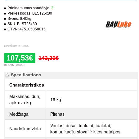
Prieinamumas sandėlyje:
2
Prekės kodas:
BLST25x80
Svoris:
6.40kg
SKU:
BLST25x80
GTVN:
475105058015
Peržiūrėta: 2007
107,53€
143,39€
Be PVM: 88,87€
Specifications
Charakteristikos
Maksimas. durų
16 kg
apkrova kg
Medžiaga
Plienas
Vonios, dušai, tualetai, tualetai,
Naudojimo vieta
komunikacijų stovai ir kitos patalpos