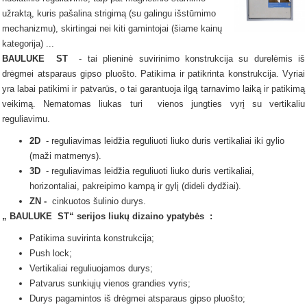
užraktą, kuris pašalina strigimą (su galingu išstūmimo
mechanizmu), skirtingai nei kiti gamintojai (šiame kainų
kategorija) ...
BAULUKE
ST
- tai plieninė suvirinimo konstrukcija su durelėmis iš
drėgmei atsparaus gipso pluošto.
Patikima ir patikrinta konstrukcija.
Vyriai
yra labai patikimi ir patvarūs, o tai garantuoja ilgą tarnavimo laiką ir patikimą
veikimą.
Nematomas
liukas
turi
vienos jungties vyrį su vertikaliu
reguliavimu.
2D
- reguliavimas leidžia reguliuoti liuko duris vertikaliai iki gylio
(maži matmenys).
3D
- reguliavimas leidžia reguliuoti liuko duris vertikaliai,
horizontaliai, pakreipimo kampą ir gylį (dideli dydžiai).
ZN -
cinkuotos šulinio durys.
„
BAULUKE
ST“ serijos
liukų dizaino ypatybės
:
Patikima suvirinta konstrukcija;
Push lock;
Vertikaliai reguliuojamos durys;
Patvarus sunkiųjų vienos grandies vyris;
Durys pagamintos iš drėgmei atsparaus gipso pluošto;