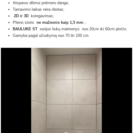
Atsparus dilimui polimero danga;
Tarnavimo laikas nėra ribotas;
2D ir 3D
koregavimas;
Plieno storis
ne mažesnis kaip 1,5 mm
;
BAULUKE ST
serijos liukų
matmenys
nuo 20cm iki 60cm pločio;
Gamyba pagal užsakymą nuo 70 iki 100 cm.