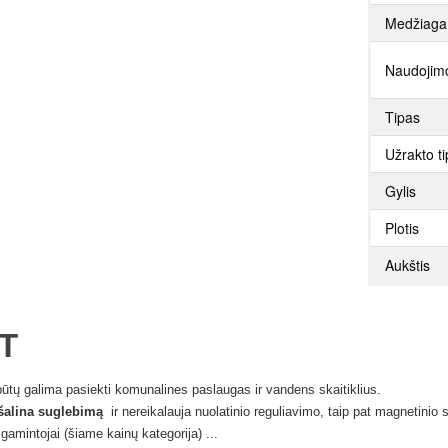
Medžiaga
Naudojimo
Tipas
Užrakto t
Gylis
Plotis
Aukštis
T
tų galima pasiekti komunalines paslaugas ir vandens skaitiklius.
šalina suglebimą
ir nereikalauja nuolatinio reguliavimo, taip pat magnetinio
gamintojai (šiame kainų kategorija) ...