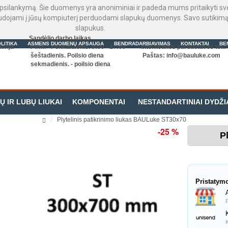
psilankymą. Šie duomenys yra anoniminiai ir padeda mums pritaikyti sveta
audojami į jūsų kompiuterį perduodami slapukų duomenys. Savo sutikimą 
slapukus.
Sandėlio darbo laikas
LITIKA
ASMENS DUOMENŲ APSAUGA
BENDRADARBIAVIMAS
KONTAKTAI
BE
tvija
Pirm. - Penktadienis. 9:00 - 17:00
Internetinės parduotuvės tel.
šeštadienis. Poilsio diena
Paštas:
info@bauluke.com
sekmadienis. - poilsio diena
Ų IR LUBŲ LIUKAI
KOMPONENTAI
NESTANDARTINIAI DYDŽI
Plytelinis patikrinimo liukas BAULuke ST30x70
-25 %
P
Pristatym