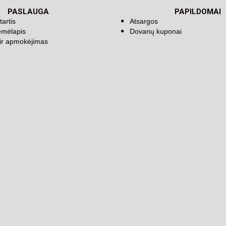
PASLAUGA
PAPILDOMAI
tartis
Atsargos
emėlapis
Dovanų kuponai
 ir apmokėjimas