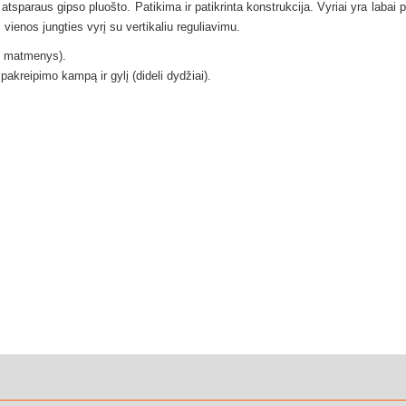
i atsparaus gipso pluošto.
Patikima ir patikrinta konstrukcija.
Vyriai yra labai p
i
vienos jungties vyrį su vertikaliu reguliavimu.
aži matmenys).
, pakreipimo kampą ir gylį (dideli dydžiai).