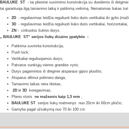
BAULUKE
ST
- tai plieninė suvirinimo konstrukcija su durelėmis iš drėgme
tai garantuoja ilgą tarnavimo laiką ir patikimą veikimą.
Nematomas
liukas
tur
2D
- reguliavimas leidžia reguliuoti liuko duris vertikaliai iki gylio (m
3D
- reguliavimas leidžia reguliuoti liuko duris vertikaliai, horizontaliai
ZN -
cinkuotos šulinio durys.
„
BAULUKE
ST“ serijos
liukų dizaino ypatybės
:
Patikima suvirinta konstrukcija;
Push lock;
Vertikaliai reguliuojamos durys;
Patvarus sunkiųjų vienos grandies vyris;
Durys pagamintos iš drėgmei atsparaus gipso pluošto;
Atsparus dilimui polimero danga;
Tarnavimo laikas nėra ribotas;
2D ir 3D
koregavimas;
Plieno storis
ne mažesnis kaip 1,5 mm
;
BAULUKE ST
serijos liukų
matmenys
nuo 20cm iki 60cm pločio;
Gamyba pagal užsakymą nuo 70 iki 100 cm.