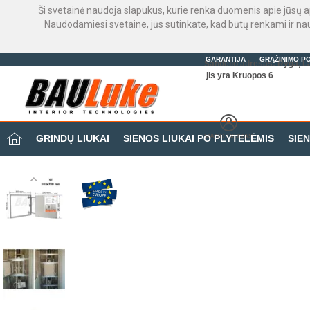
Ši svetainė naudoja slapukus, kurie renka duomenis apie jūsų a
Naudodamiesi svetaine, jūs sutinkate, kad būtų renkami ir n
GARANTIJA
GRĄŽINIMO PO
Sandėlio adresas: Ryga, La
jis yra Kruopos 6
MANO BIURAS
GRINDŲ LIUKAI
SIENOS LIUKAI PO PLYTELĖMIS
SIEN