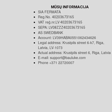
MŪSŲ INFORMACIJA
SIA FERMATA
Reg.No.
40203673165
VAT reģ.nr.LV
40203673165
SEPA:
LV08ZZZ40203673165
AS SWEDBANK
Account: LV39HABA0551062434626
Legal address: Krustpils street 6-k7, Riga,
Latvia, LV-1073
Actual address: Krustpils street 6, Riga, Latvia
E-mail:
support@bauluke.com
Phone +371
22720007