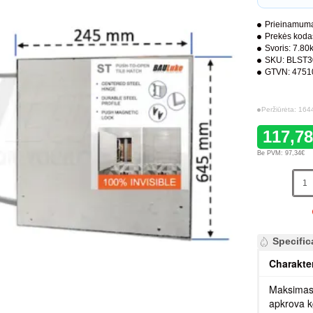
Prieinamuma
Prekės koda
Svoris:
7.80
SKU:
BLST3
GTVN:
4751
Peržiūrėta: 164
117,7
Be PVM: 97,34€
Specific
Charakte
Maksimas
apkrova 