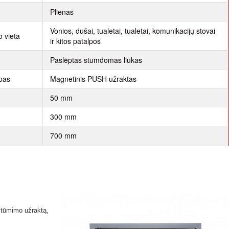
Plienas
Vonios, dušai, tualetai, tualetai, komunikacijų stovai
 vieta
ir kitos patalpos
Paslėptas stumdomas liukas
ipas
Magnetinis PUSH užraktas
50 mm
300 mm
700 mm
 stūmimo užraktą,