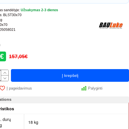
s sandėlyje:
Užsakymas 2-3 dienos
s:
BLST30x70
kg
0x70
05058021
4
8€
157,05€
Į krepšelį
Į pageidavimus
Palyginti
ations
ristikos
. durų
18 kg
kg