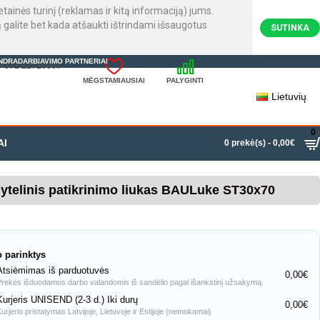
inės turinį (reklamas ir kitą informaciją) jums.
galite bet kada atšaukti ištrindami išsaugotus
SUTINKA
NDRADARBIAVIMO PARTNERIAI
: +371 22720007
MĖGSTAMIAUSIAI
PALYGINTI
Lietuvių
0
AI
0 prekė(s) - 0,00€
lytelinis patikrinimo liukas BAULuke ST30x70
o parinktys
Atsiėmimas iš parduotuvės
0,00€
Prekės išduodamos darbo valandomis iš sandėlio pagal išankstinį užsakymą.
Kurjeris UNISEND (2-3 d.) Iki durų
0,00€
Kurjerio pristatymas Latvijoje, Lietuvoje ir Estijoje (nemokamai)