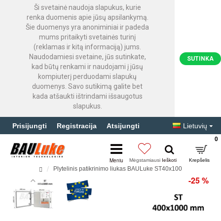
Ši svetainė naudoja slapukus, kurie
renka duomenis apie jūsų apsilankymą.
Šie duomenys yra anoniminiai ir padeda
mums pritaikyti svetainės turinį
(reklamas ir kitą informaciją) jums.
Naudodamiesi svetaine, jūs sutinkate,
SUTINKA
kad būtų renkami ir naudojami į jūsų
kompiuterį perduodami slapukų
duomenys. Savo sutikimą galite bet
kada atšaukti ištrindami išsaugotus
slapukus.
Prisijungti
Registracija
Atsijungti
Lietuvių
0
Plytelinis patikrinimo liukas BAULuke ST40x100
-25 %