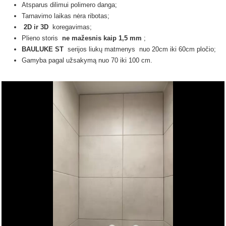
Atsparus dilimui polimero danga;
Tarnavimo laikas nėra ribotas;
2D ir 3D
koregavimas;
Plieno storis
ne mažesnis kaip 1,5 mm
;
BAULUKE ST
serijos liukų
matmenys
nuo 20cm iki 60cm pločio;
Gamyba pagal užsakymą nuo 70 iki 100 cm.