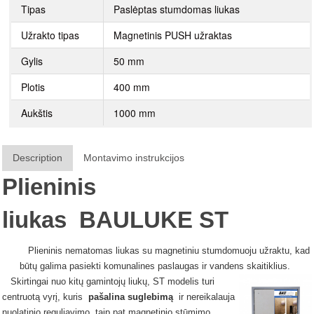
Tipas
Paslėptas stumdomas liukas
Užrakto tipas
Magnetinis PUSH užraktas
Gylis
50 mm
Plotis
400 mm
Aukštis
1000 mm
Description
Montavimo instrukcijos
Plieninis
liukas
BAULUKE
ST
Plieninis nematomas liukas su magnetiniu stumdomuoju užraktu, kad
būtų galima pasiekti komunalines paslaugas ir vandens skaitiklius.
Skirtingai nuo kitų gamintojų liukų, ST modelis turi
centruotą vyrį, kuris
pašalina suglebimą
ir nereikalauja
nuolatinio reguliavimo, taip pat magnetinio stūmimo