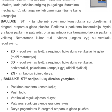
užraktą, kuris pašalina strigimą (su galingu išstūmimo
mechanizmu), skirtingai nei kiti gamintojai (šiame kainų
kategorija) ...
BAULUKE
ST
- tai plieninė suvirinimo konstrukcija su durelėmis iš
drėgmei atsparaus gipso pluošto.
Patikima ir patikrinta konstrukcija.
Vyriai
yra labai patikimi ir patvarūs, o tai garantuoja ilgą tarnavimo laiką ir patikimą
veikimą.
Nematomas
liukas
turi
vienos jungties vyrį su vertikaliu
reguliavimu.
2D
- reguliavimas leidžia reguliuoti liuko duris vertikaliai iki gylio
(maži matmenys).
3D
- reguliavimas leidžia reguliuoti liuko duris vertikaliai,
horizontaliai, pakreipimo kampą ir gylį (dideli dydžiai).
ZN -
cinkuotos šulinio durys.
„
BAULUKE
ST“ serijos
liukų dizaino ypatybės
:
Patikima suvirinta konstrukcija;
Push lock;
Vertikaliai reguliuojamos durys;
Patvarus sunkiųjų vienos grandies vyris;
Durys pagamintos iš drėgmei atsparaus gipso pluošto;