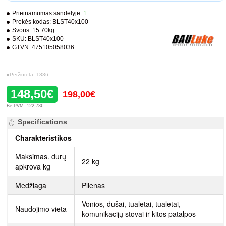
Prieinamumas sandėlyje:
1
Prekės kodas:
BLST40x100
Svoris:
15.70kg
SKU:
BLST40x100
GTVN:
475105058036
Peržiūrėta: 1836
148,50€
198,00€
Be PVM: 122,73€
Specifications
Charakteristikos
Maksimas. durų
22 kg
apkrova kg
Medžiaga
Plienas
Vonios, dušai, tualetai, tualetai,
Naudojimo vieta
komunikacijų stovai ir kitos patalpos