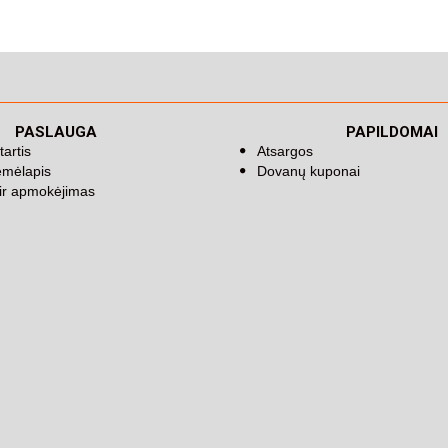
PASLAUGA
PAPILDOMAI
tartis
Atsargos
emėlapis
Dovanų kuponai
 ir apmokėjimas