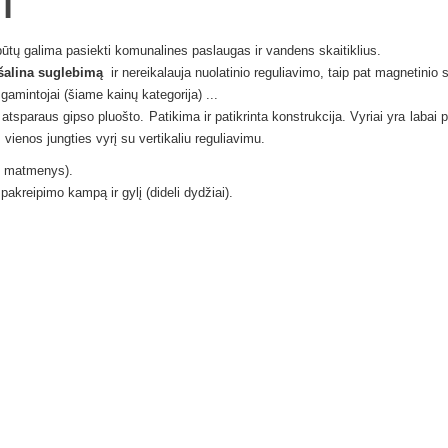
T
tų galima pasiekti komunalines paslaugas ir vandens skaitiklius.
šalina suglebimą
ir nereikalauja nuolatinio reguliavimo, taip pat magnetinio
gamintojai (šiame kainų kategorija) ...
i atsparaus gipso pluošto.
Patikima ir patikrinta konstrukcija.
Vyriai yra labai p
i
vienos jungties vyrį su vertikaliu reguliavimu.
aži matmenys).
, pakreipimo kampą ir gylį (dideli dydžiai).