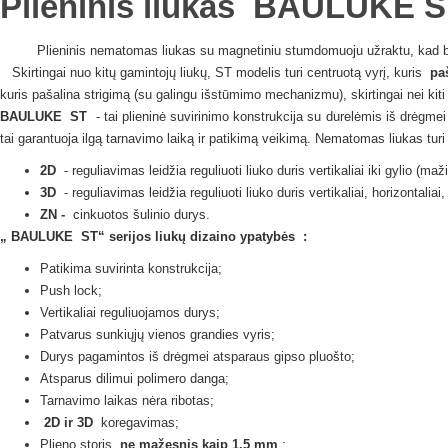
Plieninis liukas
BAULUKE
S
Plieninis nematomas liukas su magnetiniu stumdomuoju užraktu, kad bū
Skirtingai nuo kitų gamintojų liukų, ST modelis turi centruotą vyrį, kuris
pa
kuris pašalina strigimą (su galingu išstūmimo mechanizmu), skirtingai nei kiti 
BAULUKE
ST
- tai plieninė suvirinimo konstrukcija su durelėmis iš drėgme
tai garantuoja ilgą tarnavimo laiką ir patikimą veikimą.
Nematomas
liukas
tur
2D
- reguliavimas leidžia reguliuoti liuko duris vertikaliai iki gylio (m
3D
- reguliavimas leidžia reguliuoti liuko duris vertikaliai, horizontaliai
ZN -
cinkuotos šulinio durys.
„
BAULUKE
ST“ serijos
liukų dizaino ypatybės
:
Patikima suvirinta konstrukcija;
Push lock;
Vertikaliai reguliuojamos durys;
Patvarus sunkiųjų vienos grandies vyris;
Durys pagamintos iš drėgmei atsparaus gipso pluošto;
Atsparus dilimui polimero danga;
Tarnavimo laikas nėra ribotas;
2D ir 3D
koregavimas;
Plieno storis
ne mažesnis kaip 1,5 mm
;