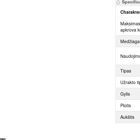
Specific
Charakte
Maksimas
apkrova 
Medžiaga
Naudojimo
Tipas
Užrakto t
Gylis
Plotis
Aukštis