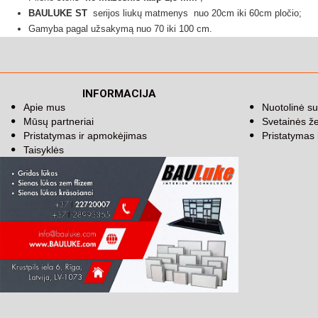
BAULUKE ST
serijos liukų
matmenys
nuo 20cm iki 60cm pločio;
Gamyba pagal užsakymą nuo 70 iki 100 cm.
INFORMACIJA
Apie mus
Nuotolinė su
Mūsų partneriai
Svetainės ž
Pristatymas ir apmokėjimas
Pristatymas
Taisyklės