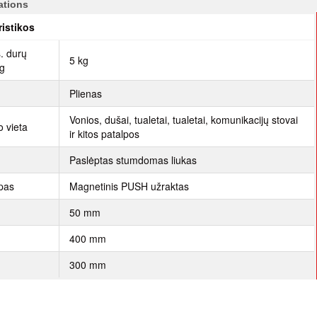
ations
ristikos
. durų
5 kg
kg
Plienas
Vonios, dušai, tualetai, tualetai, komunikacijų stovai
 vieta
ir kitos patalpos
Paslėptas stumdomas liukas
ipas
Magnetinis PUSH užraktas
50 mm
400 mm
300 mm