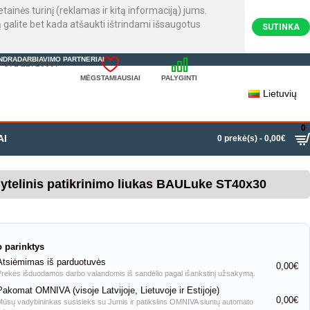
inės turinį (reklamas ir kitą informaciją) jums.
galite bet kada atšaukti ištrindami išsaugotus
SUTINKA
NDRADARBIAVIMO PARTNERIAI
: +371 22720007
MĖGSTAMIAUSIAI
PALYGINTI
Lietuvių
0
AI
0 prekė(s) - 0,00€
lytelinis patikrinimo liukas BAULuke ST40x30
o parinktys
Atsiėmimas iš parduotuvės
0,00€
Prekės išduodamos darbo valandomis iš sandėlio pagal išankstinį užsakymą.
Pakomat OMNIVA (visoje Latvijoje, Lietuvoje ir Estijoje)
0,00€
Mūsų vadybininkas susisieks su Jumis ir patikslins OMNIVA siuntų automato