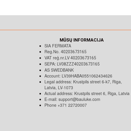
MŪSŲ INFORMACIJA
SIA FERMATA
Reg.No.
40203673165
VAT reģ.nr.LV
40203673165
SEPA:
LV08ZZZ40203673165
AS SWEDBANK
Account: LV39HABA0551062434626
Legal address: Krustpils street 6-k7, Riga,
Latvia, LV-1073
Actual address: Krustpils street 6, Riga, Latvia
E-mail:
support@bauluke.com
Phone +371
22720007