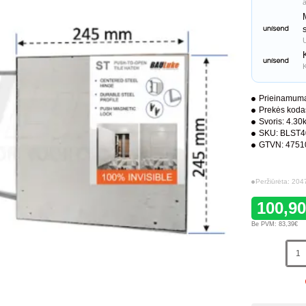
Prieinamuma
Prekės koda
Svoris:
4.30
SKU:
BLST4
GTVN:
4751
Peržiūrėta: 204
100,9
Be PVM: 83,39€