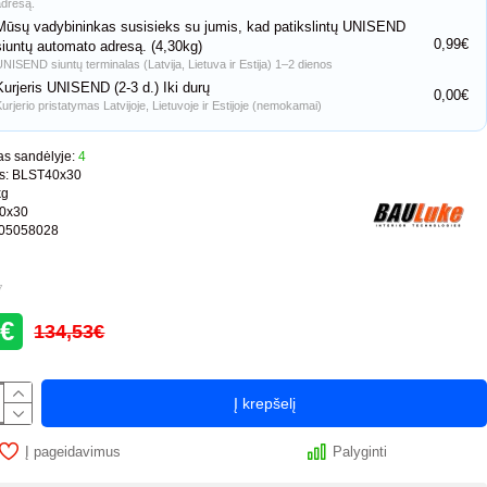
adresą.
Mūsų vadybininkas susisieks su jumis, kad patikslintų UNISEND
0,99€
siuntų automato adresą. (4,30kg)
UNISEND siuntų terminalas (Latvija, Lietuva ir Estija) 1–2 dienos
Kurjeris UNISEND (2-3 d.) Iki durų
0,00€
Kurjerio pristatymas Latvijoje, Lietuvoje ir Estijoje (nemokamai)
s sandėlyje:
4
s:
BLST40x30
kg
0x30
05058028
7
0€
134,53€
Į krepšelį
Į pageidavimus
Palyginti