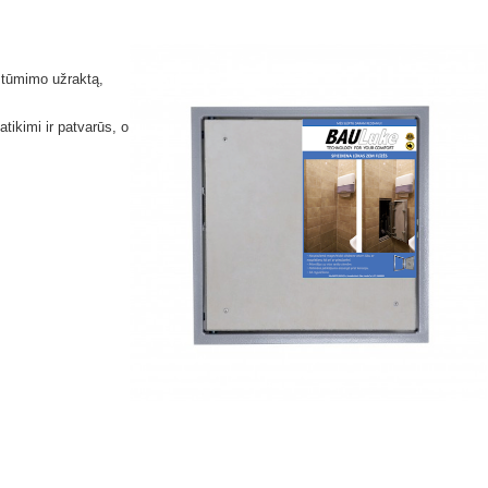
 stūmimo užraktą,
atikimi ir patvarūs, o