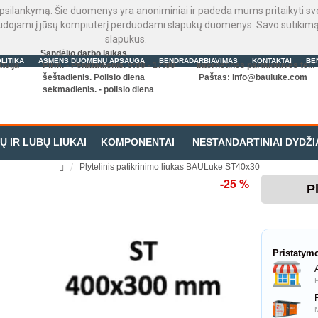
psilankymą. Šie duomenys yra anoniminiai ir padeda mums pritaikyti sveta
audojami į jūsų kompiuterį perduodami slapukų duomenys. Savo sutikimą 
slapukus.
Sandėlio darbo laikas
LITIKA
ASMENS DUOMENŲ APSAUGA
BENDRADARBIAVIMAS
KONTAKTAI
BE
tvija
Pirm. - Penktadienis. 9:00 - 17:00
Internetinės parduotuvės tel.
šeštadienis. Poilsio diena
Paštas:
info@bauluke.com
sekmadienis. - poilsio diena
Ų IR LUBŲ LIUKAI
KOMPONENTAI
NESTANDARTINIAI DYDŽI
Plytelinis patikrinimo liukas BAULuke ST40x30
-25 %
P
Pristatym