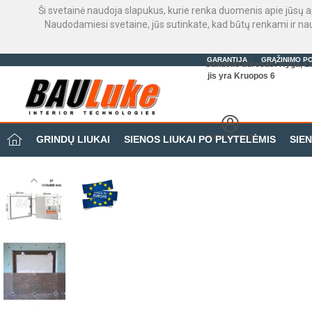
Ši svetainė naudoja slapukus, kurie renka duomenis apie jūsų a
Naudodamiesi svetaine, jūs sutinkate, kad būtų renkami ir n
GARANTIJA
GRĄŽINIMO PO
Sandėlio adresas: Ryga, La
jis yra Kruopos 6
MANO BIURAS
GRINDŲ LIUKAI
SIENOS LIUKAI PO PLYTELĖMIS
SIEN