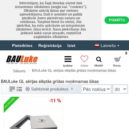
Informējam, ka šajā tīmekļa vietnē tiek
izmantotas sīkdatnes (angļu val. "cookies").
Sīkdatne uzkrāj datus par vietnes
apmeklējumu. Dati ir anonīmi un palīdz
piedāvāt Jums piemērotu saturu un
PIEKRĪTU
reklāmas. Turpinot lietot šo vietni, Jūs
piekrītat, ka mēs uzkrāsim un izmantosim
sīkdatnes Jūsu ierīcē. Savu piekrišanu Jūs
jebkurā laikā varat atsaukt, nodzēšot
saglabātās sīkdatnes
Pieteikties
Reģistrācija
Iziet
Latviešu
0
BAULuke GL sērijas slēptās grīdas noņēmamas lūkas
Sākums
BAULuke GL sērijas slēptās grīdas noņēmamas lūkas
BAULuke GL sērijas slēptās grīdas noņēmamas lūkas
Salīdzināt produktus
0
JAUNUMS
-11 %