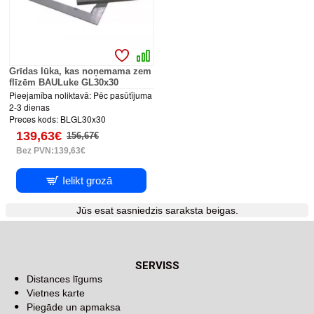
Grīdas lūka, kas noņemama zem
flīzēm BAULuke GL30x30
Pieejamība noliktavā:
Pēc pasūtījuma
2-3 dienas
Preces kods:
BLGL30x30
139,63€
156,67€
Bez PVN:139,63€
Ielikt grozā
Jūs esat sasniedzis saraksta beigas.
SERVISS
Distances līgums
Vietnes karte
Piegāde un apmaksa