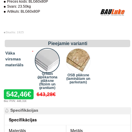
Preces kods:
BLG60x80P
Svars:
23.50kg
Artikuls:
BLG60x80P
Skatīts: 1925
Pieejamie varianti
Vāka
virsmas
materiāls
Grīdas
OSB plāksne
ģipškartona
(laminātam un
plāksne
parketam)
(flīzēm un
granitam)
542,46€
643,28€
Bez PVN: 448,31€
Specifikācijas
Specifikācijas
Materiāls
Metāls