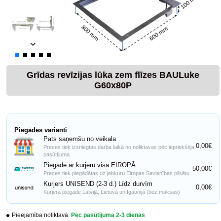
Grīdas revīzijas lūka zem flīzes BAULuke
G60x80P
Piegādes varianti
Pats saņemšu no veikala
0,00€
Preces tiek izsniegtas darba laikā no noliktavas pēc iepriekšēja
pasūtījuma.
Piegāde ar kurjeru visā EIROPĀ
50,00€
Preces tiek piegādātas uz jebkuru Eiropas Savienības pilsētu
Kurjers UNISEND (2-3 d.) Līdz durvīm
0,00€
Kurjera piegāde Latvijā, Lietuvā un Igaunijā (bez maksas)
Pieejamība noliktavā:
Pēc pasūtījuma 2-3 dienas