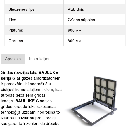
Slēdzenes tips
Aizbīdnis
Tips
Grīdas šūpoles
Platums
600 мм
Garums
800 мм
Apraksts
Instrukcijas
Grīdas revīzijas lūka
BAULUKE
sērija G
ar gāzes amortizatoriem
ir paredzēta, lai nodrošinātu
piekļuvi komunālajiem tīkliem, kas
atrodas telpā zem grīdas
līmeņa.
BAULUKE G
sērijas
grīdas tērauda lūku ražošanas
tehnoloģija uzticami nodrošina to
izturību un izturību pret koroziju,
kas garantē inženiertīklu drošību