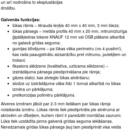
un arī nodrošina to ekspluatācijas
drošību.
Galvenās funkcijas:
lūkas rāmis – tērauda leņķis 40 mm x 40 mm, 3 mm biezs;
lūkas pārsegs – metāla profils 40 mm x 20 mm, mitrumizturīga
ģipššķiedras loksne KNAUF 12 mm vai OSB plāksne atkarībā
no gatavā grīdas seguma;
gumijas blīvējums – pa lūkas vāka perimetru (no 4 pusēm!),
kas rada paaugstinātu aizsardzību pret mitrumu, putekļiem un
troksni;
fiksatora slēdzene (kvalitatīva, uzticama slēdzene) –
izstrādājuma pārsega piestiprināšana pie rāmja;
gāzes statņi, kas atvieglo lūkas atvēršanu;
slodze uz izstrādājuma vāka līdz 1 tonnai atkarībā no lūkas
izmēra un pārklājuma;
pretkorozijas polimēru pārklājums.
Atveres izmēram jābūt par 2-3 mm lielākam par lūkas rāmja
nolaišanās izmēru. Lūkas rāmis tiek piestiprināts pie atvēruma ar
skrūvēm un dībeļiem, kuriem rāmī ir paredzēti montāžas caurumi.
Lūka tiek uzstādīta pirms galvenā grīdas seguma ieklāšanas.
Neredzamais grīdas lūkas pārsegs ļauj tam piestiprināt visa veida