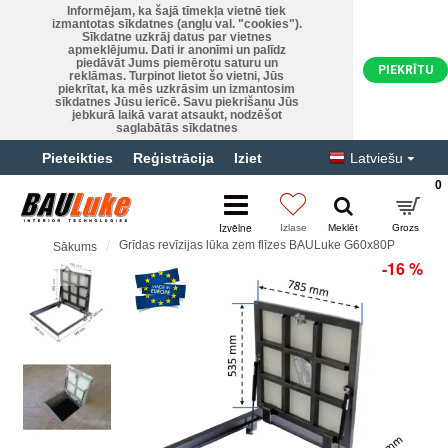
Informējam, ka šajā tīmekļa vietnē tiek
izmantotas sīkdatnes (angļu val. "cookies").
Sīkdatne uzkrāj datus par vietnes
apmeklējumu. Dati ir anonīmi un palīdz
piedāvāt Jums piemērotu saturu un
PIEKRĪTU
reklāmas. Turpinot lietot šo vietni, Jūs
piekrītat, ka mēs uzkrāsim un izmantosim
sīkdatnes Jūsu ierīcē. Savu piekrišanu Jūs
jebkurā laikā varat atsaukt, nodzēšot
saglabātās sīkdatnes
Pieteikties
Reģistrācija
Iziet
Latviešu
0
Grīdas revīzijas lūka zem flīzes BAULuke G60x80P
Sākums
-16 %