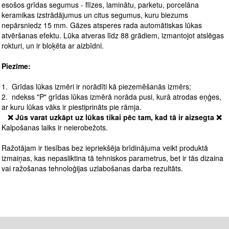
esošos grīdas segumus - flīzes, laminātu, parketu, porcelāna
keramikas izstrādājumus un citus segumus, kuru biezums
nepārsniedz 15 mm. Gāzes atsperes rada automātiskas lūkas
atvēršanas efektu. Lūka atveras līdz 88 grādiem, izmantojot atslēgas
rokturi, un ir bloķēta ar aizbīdni.
Piezīme:
1. Grīdas lūkas izmēri ir norādīti kā piezemēšanās izmērs;
2. ndekss "P" grīdas lūkas izmērā norāda pusi, kurā atrodas eņģes,
ar kuru lūkas vāks ir piestiprināts pie rāmja.
❌ Jūs varat uzkāpt uz lūkas tikai pēc tam, kad tā ir aizsegta ❌
Kalpošanas laiks ir neierobežots.
Ražotājam ir tiesības bez iepriekšēja brīdinājuma veikt produktā
izmaiņas, kas nepasliktina tā tehniskos parametrus, bet ir tās dizaina
vai ražošanas tehnoloģijas uzlabošanas darba rezultāts.