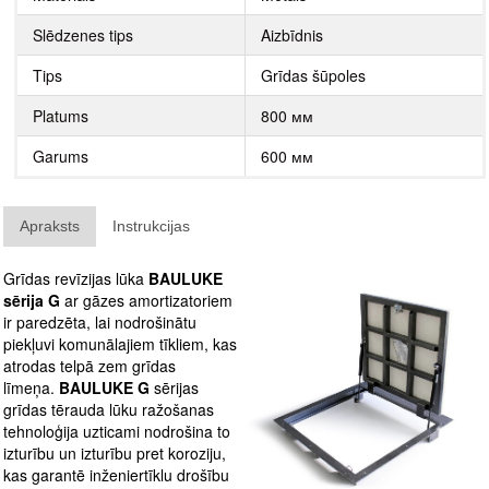
Slēdzenes tips
Aizbīdnis
Tips
Grīdas šūpoles
Platums
800 мм
Garums
600 мм
Apraksts
Instrukcijas
Grīdas revīzijas lūka
BAULUKE
sērija G
ar gāzes amortizatoriem
ir paredzēta, lai nodrošinātu
piekļuvi komunālajiem tīkliem, kas
atrodas telpā zem grīdas
līmeņa.
BAULUKE G
sērijas
grīdas tērauda lūku ražošanas
tehnoloģija uzticami nodrošina to
izturību un izturību pret koroziju,
kas garantē inženiertīklu drošību