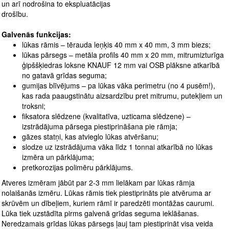
un arī nodrošina to ekspluatācijas
drošību.
Galvenās funkcijas:
lūkas rāmis – tērauda leņķis 40 mm x 40 mm, 3 mm biezs;
lūkas pārsegs – metāla profils 40 mm x 20 mm, mitrumizturīga
ģipššķiedras loksne KNAUF 12 mm vai OSB plāksne atkarībā
no gatavā grīdas seguma;
gumijas blīvējums – pa lūkas vāka perimetru (no 4 pusēm!),
kas rada paaugstinātu aizsardzību pret mitrumu, putekļiem un
troksni;
fiksatora slēdzene (kvalitatīva, uzticama slēdzene) –
izstrādājuma pārsega piestiprināšana pie rāmja;
gāzes statņi, kas atvieglo lūkas atvēršanu;
slodze uz izstrādājuma vāka līdz 1 tonnai atkarībā no lūkas
izmēra un pārklājuma;
pretkorozijas polimēru pārklājums.
Atveres izmēram jābūt par 2-3 mm lielākam par lūkas rāmja
nolaišanās izmēru. Lūkas rāmis tiek piestiprināts pie atvēruma ar
skrūvēm un dībeļiem, kuriem rāmī ir paredzēti montāžas caurumi.
Lūka tiek uzstādīta pirms galvenā grīdas seguma ieklāšanas.
Neredzamais grīdas lūkas pārsegs ļauj tam piestiprināt visa veida