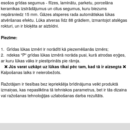
esošos grīdas segumus - flīzes, laminātu, parketu, porcelāna
keramikas izstrādājumus un citus segumus, kuru biezums
nepārsniedz 15 mm. Gāzes atsperes rada automātiskas lūkas
atvēršanas efektu. Lūka atveras līdz 88 grādiem, izmantojot atslēgas
rokturi, un ir bloķēta ar aizbīdni.
Piezīme:
1. Grīdas lūkas izmēri ir norādīti kā piezemēšanās izmērs;
2. ndekss "P" grīdas lūkas izmērā norāda pusi, kurā atrodas eņģes,
ar kuru lūkas vāks ir piestiprināts pie rāmja.
❌ Jūs varat uzkāpt uz lūkas tikai pēc tam, kad tā ir aizsegta ❌
Kalpošanas laiks ir neierobežots.
Ražotājam ir tiesības bez iepriekšēja brīdinājuma veikt produktā
izmaiņas, kas nepasliktina tā tehniskos parametrus, bet ir tās dizaina
vai ražošanas tehnoloģijas uzlabošanas darba rezultāts.