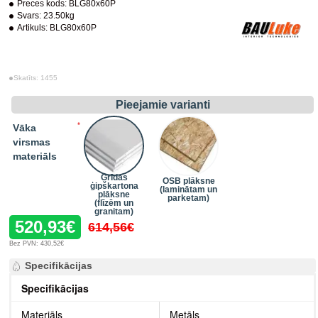
Preces kods:
BLG80x60P
Svars:
23.50kg
Artikuls:
BLG80x60P
Skatīts: 1455
Pieejamie varianti
Vāka
virsmas
materiāls
Grīdas
OSB plāksne
ģipškartona
(laminātam un
plāksne
parketam)
(flīzēm un
granitam)
520,93€
614,56€
Bez PVN: 430,52€
Specifikācijas
Specifikācijas
Materiāls
Metāls