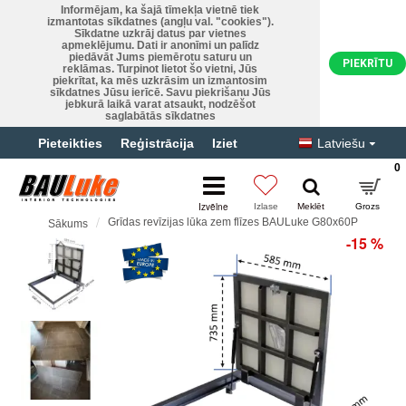
Informējam, ka šajā tīmekļa vietnē tiek
izmantotas sīkdatnes (angļu val. "cookies").
Sīkdatne uzkrāj datus par vietnes
apmeklējumu. Dati ir anonīmi un palīdz
piedāvāt Jums piemērotu saturu un
PIEKRĪTU
reklāmas. Turpinot lietot šo vietni, Jūs
piekrītat, ka mēs uzkrāsim un izmantosim
sīkdatnes Jūsu ierīcē. Savu piekrišanu Jūs
jebkurā laikā varat atsaukt, nodzēšot
saglabātās sīkdatnes
Pieteikties
Reģistrācija
Iziet
Latviešu
0
Grīdas revīzijas lūka zem flīzes BAULuke G80x60P
Sākums
-15 %