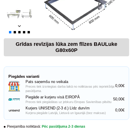
Grīdas revīzijas lūka zem flīzes BAULuke
G80x60P
Piegādes varianti
Pats saņemšu no veikala
0,00€
Preces tiek izsniegtas darba laikā no noliktavas pēc iepriekšēja
pasūtījuma.
Piegāde ar kurjeru visā EIROPĀ
50,00€
Preces tiek piegādātas uz jebkuru Eiropas Savienības pilsētu
Kurjers UNISEND (2-3 d.) Līdz durvīm
0,00€
Kurjera piegāde Latvijā, Lietuvā un Igaunijā (bez maksas)
Pieejamība noliktavā:
Pēc pasūtījuma 2-3 dienas