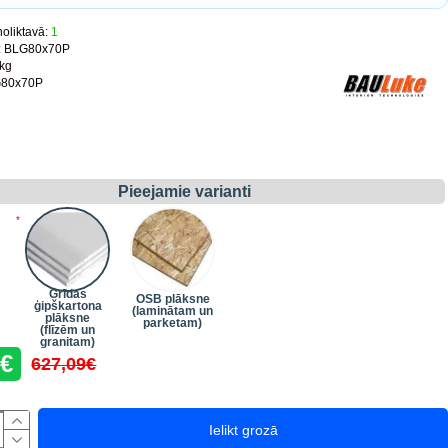
oliktavā:
1
:
BLG80x70P
kg
80x70P
Pieejamie varianti
Grīdas
OSB plāksne
ģipškartona
(laminātam un
plāksne
parketam)
(flīzēm un
granitam)
1€
627,09€
Ielikt grozā