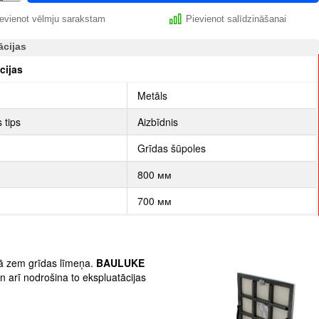
evienot vēlmju sarakstam
Pievienot salīdzināšanai
ācijas
cijas
Metāls
 tips
Aizbīdnis
Grīdas šūpoles
800 мм
700 мм
lpā zem grīdas līmeņa.
BAULUKE
un arī nodrošina to ekspluatācijas