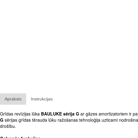
Apraksts
Instrukcijas
Grīdas revīzijas lūka
BAULUKE sērija G
ar gāzes amortizatoriem ir pa
G
sērijas grīdas tērauda lūku ražošanas tehnoloģija uzticami nodrošina t
drošību.