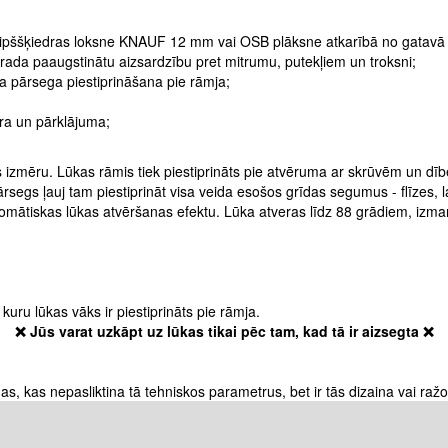
 ģipššķiedras loksne KNAUF 12 mm vai OSB plāksne atkarībā no gatavā
rada paaugstinātu aizsardzību pret mitrumu, putekļiem un troksni;
ma pārsega piestiprināšana pie rāmja;
ēra un pārklājuma;
izmēru. Lūkas rāmis tiek piestiprināts pie atvēruma ar skrūvēm un dīb
egs ļauj tam piestiprināt visa veida esošos grīdas segumus - flīzes, 
skas lūkas atvēršanas efektu. Lūka atveras līdz 88 grādiem, izmantojo
uru lūkas vāks ir piestiprināts pie rāmja.
❌ Jūs varat uzkāpt uz lūkas tikai pēc tam, kad tā ir aizsegta ❌
as, kas nepasliktina tā tehniskos parametrus, bet ir tās dizaina vai ra