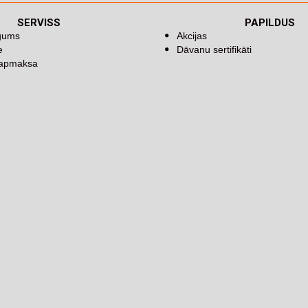
SERVISS
PAPILDUS
īgums
Akcijas
e
Dāvanu sertifikāti
 apmaksa