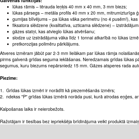
Galvenās funkcijas:
lūkas rāmis – tērauda leņķis 40 mm x 40 mm, 3 mm biezs;
lūkas pārsegs – metāla profils 40 mm x 20 mm, mitrumizturīga
gumijas blīvējums – pa lūkas vāka perimetru (no 4 pusēm!), kas 
fiksatora slēdzene (kvalitatīva, uzticama slēdzene) – izstrādāju
gāzes statņi, kas atvieglo lūkas atvēršanu;
slodze uz izstrādājuma vāka līdz 1 tonnai atkarībā no lūkas izm
pretkorozijas polimēru pārklājums.
Atveres izmēram jābūt par 2-3 mm lielākam par lūkas rāmja nolaišanās 
pirms galvenā grīdas seguma ieklāšanas. Neredzamais grīdas lūkas pārs
segumus, kuru biezums nepārsniedz 15 mm. Gāzes atsperes rada automāti
Piezīme:
1. Grīdas lūkas izmēri ir norādīti kā piezemēšanās izmērs;
2. ndekss "P" grīdas lūkas izmērā norāda pusi, kurā atrodas eņģes, ar k
Kalpošanas laiks ir neierobežots.
Ražotājam ir tiesības bez iepriekšēja brīdinājuma veikt produktā izmaiņ