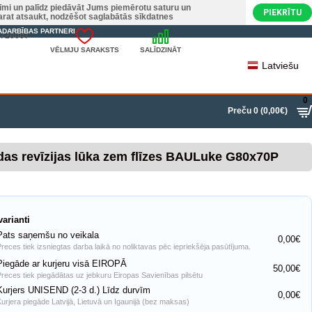
nīmi un palīdz piedāvāt Jums piemērotu saturu un
PIEKRĪTU
varat atsaukt, nodzēšot saglabātās sīkdatnes
ADARBĪBAS PARTNERI
22720007
VĒLMJU SARAKSTS
SALĪDZINĀT
Latviešu
0
Preču 0 (0,00€)
das revīzijas lūka zem flīzes BAULuke G80x70P
arianti
Pats saņemšu no veikala
0,00€
Preces tiek izsniegtas darba laikā no noliktavas pēc iepriekšēja pasūtījuma.
Piegāde ar kurjeru visā EIROPĀ
50,00€
Preces tiek piegādātas uz jebkuru Eiropas Savienības pilsētu
Kurjers UNISEND (2-3 d.) Līdz durvīm
0,00€
Kurjera piegāde Latvijā, Lietuvā un Igaunijā (bez maksas)