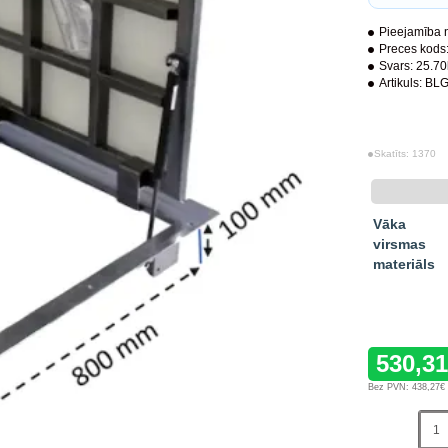
Pieejamība n
Preces kods
Svars:
25.70
Artikuls:
BLG
Skatīts: 1370
Vāka
virsmas
materiāls
530,3
Bez PVN: 438,27€