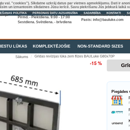
gļu val. "cookies"). Sīkdatne uzkrāj datus par vietnes apmeklējumu. Dati ir ano
zkrāsim un izmantosim sīkdatnes Jūsu ierīcē. Savu piekrišanu Jūs jebkurā laikā 
Noliktavas darba laiks
IEŠANAS POLITIKA
PERSONAS DATU AIZSARDZĪBA
SADARBĪBA
KONTAKTI
S
tvija
Interneta veikala tālr.: +371 
Pirmd. - Piektdiena. 9:00 - 17:00
Pasts:
info@bauluke.com
Sestdiena. Svētdiena. - brīvdiena
RIESTU LŪKAS
KOMPLEKTĒJOŠIE
NON-STANDARD SIZES
Grīdas revīzijas lūka zem flīzes BAULuke G80x70P
Sākums
-15 %
Grī
Piegādes v