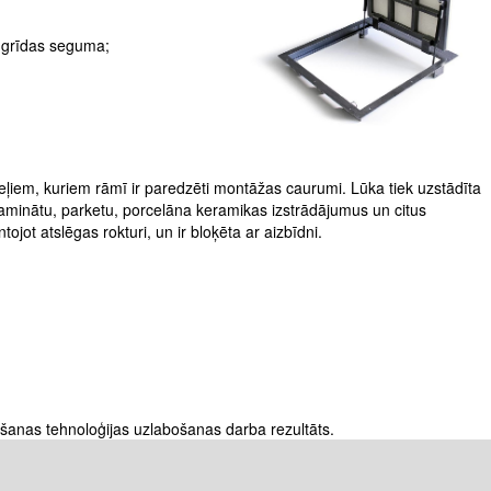
 grīdas seguma;
eļiem, kuriem rāmī ir paredzēti montāžas caurumi. Lūka tiek uzstādīta
laminātu, parketu, porcelāna keramikas izstrādājumus un citus
t atslēgas rokturi, un ir bloķēta ar aizbīdni.
žošanas tehnoloģijas uzlabošanas darba rezultāts.