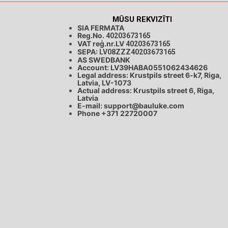
MŪSU REKVIZĪTI
SIA FERMATA
Reg.No.
40203673165
VAT reģ.nr.LV
40203673165
SEPA:
LV08ZZZ40203673165
AS SWEDBANK
Account: LV39HABA0551062434626
Legal address: Krustpils street 6-k7, Riga,
Latvia, LV-1073
Actual address: Krustpils street 6, Riga,
Latvia
E-mail:
support@bauluke.com
Phone +371
22720007