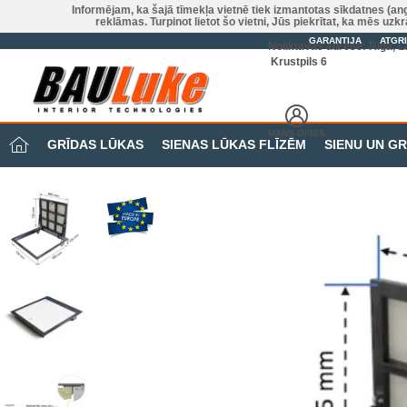
Informējam, ka šajā tīmekļa vietnē tiek izmantotas sīkdatnes (an
reklāmas. Turpinot lietot šo vietni, Jūs piekrītat, ka mēs u
GARANTIJA
ATGR
Noliktavas adrese: Riga, La
Krustpils 6
MANS OFISS
GRĪDAS LŪKAS
SIENAS LŪKAS FLĪZĒM
SIENU UN G