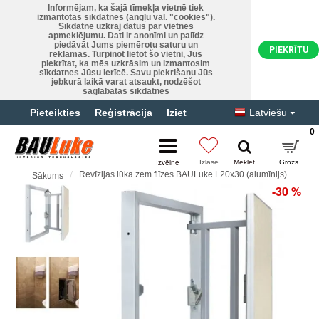
Informējam, ka šajā tīmekļa vietnē tiek
izmantotas sīkdatnes (angļu val. "cookies").
Sīkdatne uzkrāj datus par vietnes
apmeklējumu. Dati ir anonīmi un palīdz
piedāvāt Jums piemērotu saturu un
PIEKRĪTU
reklāmas. Turpinot lietot šo vietni, Jūs
piekrītat, ka mēs uzkrāsim un izmantosim
sīkdatnes Jūsu ierīcē. Savu piekrišanu Jūs
jebkurā laikā varat atsaukt, nodzēšot
saglabātās sīkdatnes
Pieteikties
Reģistrācija
Iziet
Latviešu
0
Revīzijas lūka zem flīzes BAULuke L20x30 (alumīnijs)
Sākums
-30 %