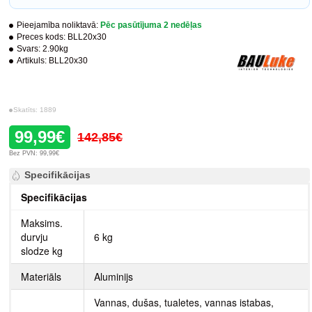
Pieejamība noliktavā:
Pēc pasūtījuma 2 nedēļas
Preces kods:
BLL20x30
Svars:
2.90kg
Artikuls:
BLL20x30
Skatīts: 1889
99,99€
142,85€
Bez PVN: 99,99€
Specifikācijas
Specifikācijas
Maksims.
durvju
6 kg
slodze kg
Materiāls
Aluminijs
Vannas, dušas, tualetes, vannas istabas,