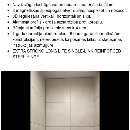
Nav izslēgta iestrēgšana un apdares materiāla bojājumi.
2 magnētiskās spiedpogas atver durvis, nospiežot un nosūcot.
3D regulēšana vertikāli, horizontāli un slīpi.
Alumīnija profils - droša aizsardzība pret koroziju.
Rāmja alumīnija profila biezums ir 4 mm.
1 gadu garantija piederumiem, 5 gadu garantija metinātām
konstrukcijām, neierobežots kalpošanas laiks, uzstādīšanas
instrukcijas aizmugurē.
EXTRA STRONG LONG LIFE SINGLE-LINK REINFORCED
STEEL HINGE.