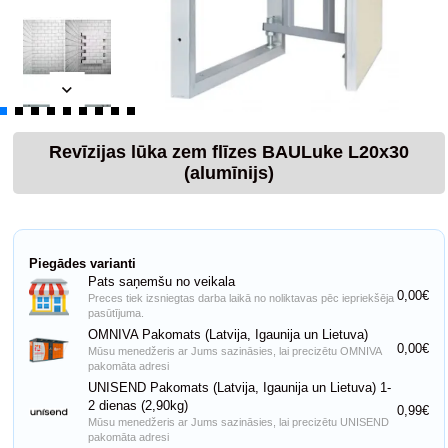
Revīzijas lūka zem flīzes BAULuke L20x30
(alumīnijs)
Piegādes varianti
Pats saņemšu no veikala
0,00€
Preces tiek izsniegtas darba laikā no noliktavas pēc iepriekšēja
pasūtījuma.
OMNIVA Pakomats (Latvija, Igaunija un Lietuva)
0,00€
Mūsu menedžeris ar Jums sazināsies, lai precizētu OMNIVA
pakomāta adresi
UNISEND Pakomats (Latvija, Igaunija un Lietuva) 1-
2 dienas (2,90kg)
0,99€
Mūsu menedžeris ar Jums sazināsies, lai precizētu UNISEND
pakomāta adresi