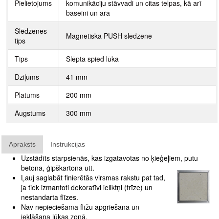
Pielietojums
komunikāciju stāvvadi un citas telpas, kā arī
baseini un āra
Slēdzenes
Magnetiska PUSH slēdzene
tips
Tips
Slēpta spied lūka
Dziļums
41 mm
Platums
200 mm
Augstums
300 mm
Apraksts
Instrukcijas
Uzstādīts starpsienās, kas izgatavotas no ķieģeļiem, putu
betona, ģipškartona utt.
Ļauj saglabāt finierētās virsmas rakstu pat tad,
ja tiek izmantoti dekoratīvi ieliktņi (frīze) un
nestandarta flīzes.
Nav nepieciešama flīžu apgriešana un
ieklāšana lūkas zonā.