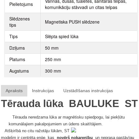
Vannas, dušas, tualetes, sanitārās telpas,
Pielietojums
komunikāciju stāvvadi un citas telpas
Slēdzenes
Magnetiska PUSH slēdzene
tips
Tips
Slēpta spied lūka
Dziļums
50 mm
Platums
250 mm
Augstums
300 mm
Apraksts
Instrukcijas
Uzstādīšanas instrukcijas
Tērauda lūka
BAULUKE
ST
Tērauda neredzama lūka ar magnētisku spiedpogu, lai piekļūtu
komunālajiem pakalpojumiem un ūdens skaitītājiem.
Atšķirībā no citu ražotāju lūkām, ST
modelim ir centrēta eņģe, kas
novērš nokarenību
un neprasa pastāvīgu