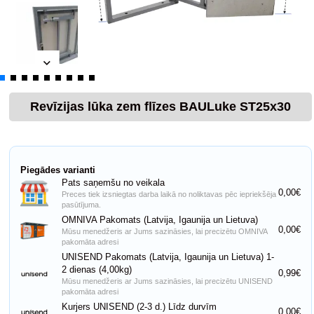
Revīzijas lūka zem flīzes BAULuke ST25x30
Piegādes varianti
Pats saņemšu no veikala
0,00€
Preces tiek izsniegtas darba laikā no noliktavas pēc iepriekšēja
pasūtījuma.
OMNIVA Pakomats (Latvija, Igaunija un Lietuva)
0,00€
Mūsu menedžeris ar Jums sazināsies, lai precizētu OMNIVA
pakomāta adresi
UNISEND Pakomats (Latvija, Igaunija un Lietuva) 1-
2 dienas (4,00kg)
0,99€
Mūsu menedžeris ar Jums sazināsies, lai precizētu UNISEND
pakomāta adresi
Kurjers UNISEND (2-3 d.) Līdz durvīm
0,00€