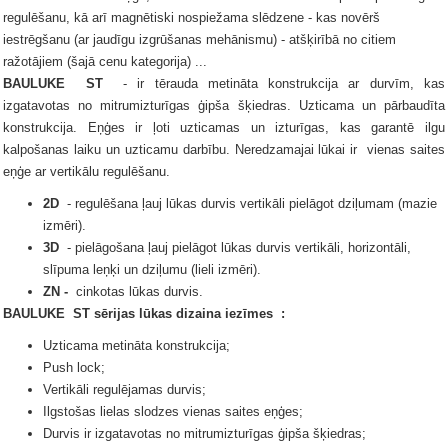
regulēšanu, kā arī magnētiski nospiežama slēdzene - kas novērš
iestrēgšanu (ar jaudīgu izgrūšanas mehānismu) - atšķirībā no citiem
ražotājiem (šajā cenu kategorija) ...
BAULUKE
ST
- ir tērauda metināta konstrukcija ar durvīm, kas
izgatavotas no mitrumizturīgas ģipša šķiedras.
Uzticama un pārbaudīta
konstrukcija.
Eņģes ir ļoti uzticamas un izturīgas, kas garantē ilgu
kalpošanas laiku un uzticamu darbību.
Neredzamajai
lūkai
ir
vienas saites
eņģe ar vertikālu regulēšanu.
2D
- regulēšana ļauj lūkas durvis vertikāli pielāgot dziļumam (mazie
izmēri).
3D
- pielāgošana ļauj pielāgot lūkas durvis vertikāli, horizontāli,
slīpuma leņķi un dziļumu (lieli izmēri).
ZN -
cinkotas lūkas durvis.
BAULUKE
ST sērijas
lūkas dizaina iezīmes
:
Uzticama metināta konstrukcija;
Push lock;
Vertikāli regulējamas durvis;
Ilgstošas ​​lielas slodzes vienas saites eņģes;
Durvis ir izgatavotas no mitrumizturīgas ģipša šķiedras;