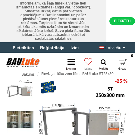
Informējam, ka šajā tīmekļa vietnē tiek
izmantotas sīkdatnes (angļu val. "cookies").
Sīkdatne uzkrāj datus par vietnes
apmeklējumu. Dati ir anonīmi un palīdz
piedāvāt Jums piemērotu saturu un
PIEKRĪTU
reklāmas. Turpinot lietot šo vietni, Jūs
piekrītat, ka mēs uzkrāsim un izmantosim
sīkdatnes Jūsu ierīcē. Savu piekrišanu Jūs
jebkurā laikā varat atsaukt, nodzēšot
saglabātās sīkdatnes
Pieteikties
Reģistrācija
Iziet
Latviešu
0
Revīzijas lūka zem flīzes BAULuke ST25x30
Sākums
-25 %