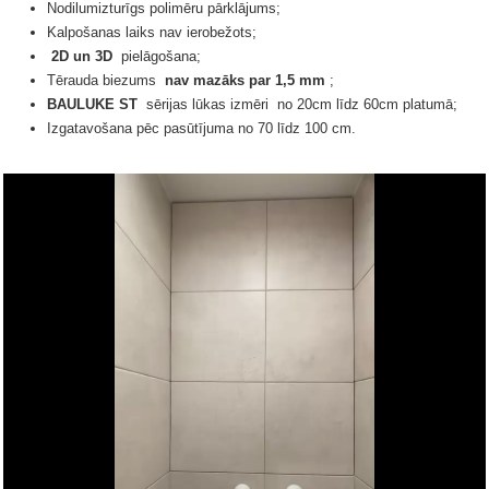
Nodilumizturīgs polimēru pārklājums;
Kalpošanas laiks nav ierobežots;
2D un 3D
pielāgošana;
Tērauda biezums
nav mazāks par 1,5 mm
;
BAULUKE ST
sērijas lūkas
izmēri
no 20cm līdz 60cm platumā;
Izgatavošana pēc pasūtījuma no 70 līdz 100 cm.