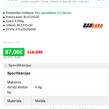
Kurjera piegāde Latvijā, Lietuvā un Igaunijā (bez maksas)
Pieejamība noliktavā:
Pēc pasūtījuma 2-3 dienas
Preces kods:
BLST25x30
Svars:
4.00kg
Artikuls:
BLST25x30
GTVN:
475105058009
Skatīts: 1705
87,06€
116,08€
Bez PVN: 71,95€
Specifikācijas
Specifikācijas
Maksims.
durvju slodze
6 kg
kg
Materiāls
Metāls