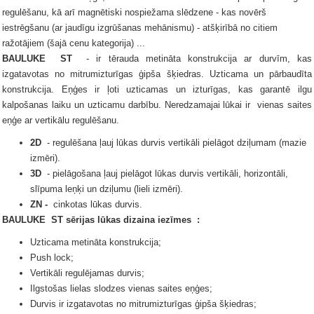
regulēšanu, kā arī magnētiski nospiežama slēdzene - kas novērš
iestrēgšanu (ar jaudīgu izgrūšanas mehānismu) - atšķirībā no citiem
ražotājiem (šajā cenu kategorija) ...
BAULUKE
ST
- ir tērauda metināta konstrukcija ar durvīm, kas
izgatavotas no mitrumizturīgas ģipša šķiedras.
Uzticama un pārbaudīta
konstrukcija.
Eņģes ir ļoti uzticamas un izturīgas, kas garantē ilgu
kalpošanas laiku un uzticamu darbību.
Neredzamajai
lūkai
ir
vienas saites
eņģe ar vertikālu regulēšanu.
2D
- regulēšana ļauj lūkas durvis vertikāli pielāgot dziļumam (mazie
izmēri).
3D
- pielāgošana ļauj pielāgot lūkas durvis vertikāli, horizontāli,
slīpuma leņķi un dziļumu (lieli izmēri).
ZN -
cinkotas lūkas durvis.
BAULUKE
ST sērijas
lūkas dizaina iezīmes
:
Uzticama metināta konstrukcija;
Push lock;
Vertikāli regulējamas durvis;
Ilgstošas ​​lielas slodzes vienas saites eņģes;
Durvis ir izgatavotas no mitrumizturīgas ģipša šķiedras;