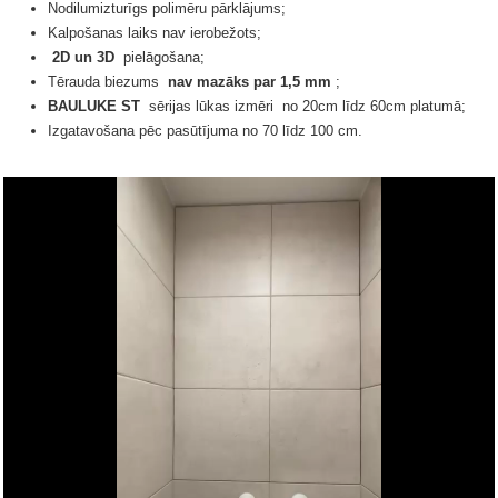
Nodilumizturīgs polimēru pārklājums;
Kalpošanas laiks nav ierobežots;
2D un 3D
pielāgošana;
Tērauda biezums
nav mazāks par 1,5 mm
;
BAULUKE ST
sērijas lūkas
izmēri
no 20cm līdz 60cm platumā;
Izgatavošana pēc pasūtījuma no 70 līdz 100 cm.