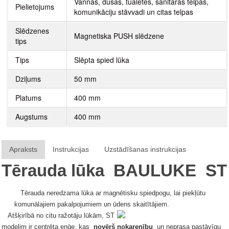
Vannas, dušas, tualetes, sanitārās telpas,
Pielietojums
komunikāciju stāvvadi un citas telpas
Slēdzenes
Magnetiska PUSH slēdzene
tips
Tips
Slēpta spied lūka
Dziļums
50 mm
Platums
400 mm
Augstums
400 mm
Apraksts
Instrukcijas
Uzstādīšanas instrukcijas
Tērauda lūka
BAULUKE
ST
Tērauda neredzama lūka ar magnētisku spiedpogu, lai piekļūtu
komunālajiem pakalpojumiem un ūdens skaitītājiem.
Atšķirībā no citu ražotāju lūkām, ST
modelim ir centrēta eņģe, kas
novērš nokarenību
un neprasa pastāvīgu