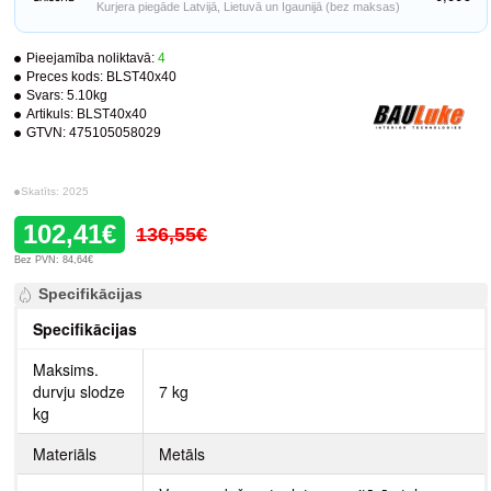
Kurjera piegāde Latvijā, Lietuvā un Igaunijā (bez maksas)
Pieejamība noliktavā:
4
Preces kods:
BLST40x40
Svars:
5.10kg
Artikuls:
BLST40x40
GTVN:
475105058029
Skatīts: 2025
102,41€
136,55€
Bez PVN: 84,64€
Specifikācijas
Specifikācijas
Maksims.
durvju slodze
7 kg
kg
Materiāls
Metāls