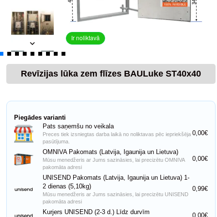
Ir noliktavā
Revīzijas lūka zem flīzes BAULuke ST40x40
Piegādes varianti
Pats saņemšu no veikala
0,00€
Preces tiek izsniegtas darba laikā no noliktavas pēc iepriekšēja
pasūtījuma.
OMNIVA Pakomats (Latvija, Igaunija un Lietuva)
0,00€
Mūsu menedžeris ar Jums sazināsies, lai precizētu OMNIVA
pakomāta adresi
UNISEND Pakomats (Latvija, Igaunija un Lietuva) 1-
2 dienas (5,10kg)
0,99€
Mūsu menedžeris ar Jums sazināsies, lai precizētu UNISEND
pakomāta adresi
Kurjers UNISEND (2-3 d.) Līdz durvīm
0,00€