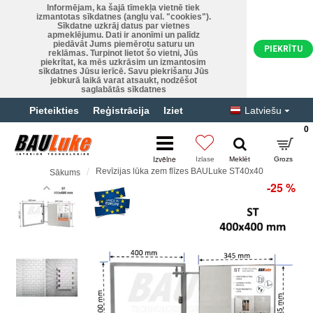
Informējam, ka šajā tīmekļa vietnē tiek
izmantotas sīkdatnes (angļu val. "cookies").
Sīkdatne uzkrāj datus par vietnes
apmeklējumu. Dati ir anonīmi un palīdz
piedāvāt Jums piemērotu saturu un
PIEKRĪTU
reklāmas. Turpinot lietot šo vietni, Jūs
piekrītat, ka mēs uzkrāsim un izmantosim
sīkdatnes Jūsu ierīcē. Savu piekrišanu Jūs
jebkurā laikā varat atsaukt, nodzēšot
saglabātās sīkdatnes
Pieteikties
Reģistrācija
Iziet
Latviešu
0
Revīzijas lūka zem flīzes BAULuke ST40x40
Sākums
-25 %