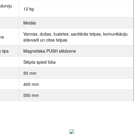
durvju
12 kg
Metāls
Vannas, dušas, tualetes, sanitārās telpas, komunikāciju
ums
stāvvadi un citas telpas
 tips
Magnetiska PUSH slēdzene
Slēpta spied lūka
50 mm
400 mm
s
550 mm