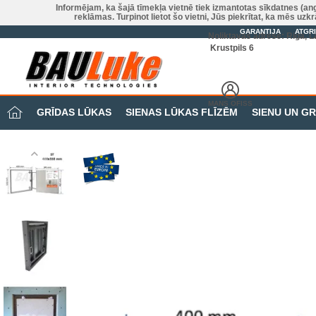
Informējam, ka šajā tīmekļa vietnē tiek izmantotas sīkdatnes (an
reklāmas. Turpinot lietot šo vietni, Jūs piekrītat, ka mēs u
GARANTIJA
ATGR
Noliktavas adrese: Riga, La
Krustpils 6
MANS OFISS
GRĪDAS LŪKAS
SIENAS LŪKAS FLĪZĒM
SIENU UN G