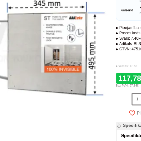
Pieejamība n
Preces kods
Svars:
7.40k
Artikuls:
BLS
GTVN:
4751
Skatīts: 1873
117,7
Bez PVN: 97,34€
Pi
Specifik
Specifikā