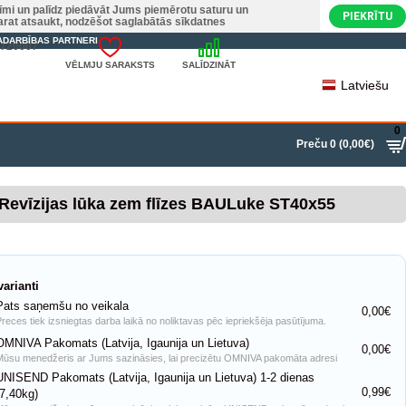
nīmi un palīdz piedāvāt Jums piemērotu saturu un
PIEKRĪTU
varat atsaukt, nodzēšot saglabātās sīkdatnes
ADARBĪBAS PARTNERI
22720007
VĒLMJU SARAKSTS
SALĪDZINĀT
Latviešu
0
Preču 0 (0,00€)
Revīzijas lūka zem flīzes BAULuke ST40x55
arianti
Pats saņemšu no veikala
0,00€
Preces tiek izsniegtas darba laikā no noliktavas pēc iepriekšēja pasūtījuma.
OMNIVA Pakomats (Latvija, Igaunija un Lietuva)
0,00€
Mūsu menedžeris ar Jums sazināsies, lai precizētu OMNIVA pakomāta adresi
UNISEND Pakomats (Latvija, Igaunija un Lietuva) 1-2 dienas
0,99€
(7,40kg)