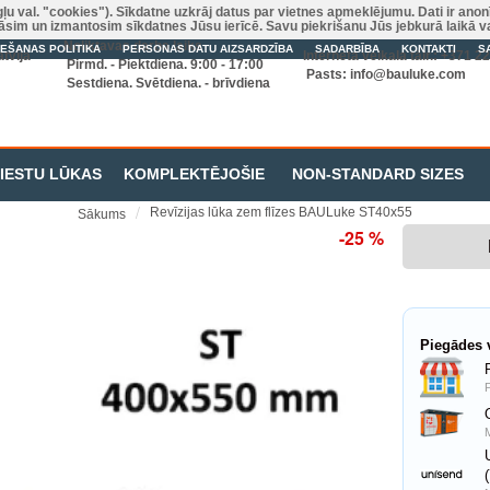
gļu val. "cookies"). Sīkdatne uzkrāj datus par vietnes apmeklējumu. Dati ir ano
zkrāsim un izmantosim sīkdatnes Jūsu ierīcē. Savu piekrišanu Jūs jebkurā laikā 
Noliktavas darba laiks
IEŠANAS POLITIKA
PERSONAS DATU AIZSARDZĪBA
SADARBĪBA
KONTAKTI
S
tvija
Interneta veikala tālr.: +371 
Pirmd. - Piektdiena. 9:00 - 17:00
Pasts:
info@bauluke.com
Sestdiena. Svētdiena. - brīvdiena
RIESTU LŪKAS
KOMPLEKTĒJOŠIE
NON-STANDARD SIZES
Revīzijas lūka zem flīzes BAULuke ST40x55
Sākums
-25 %
Piegādes v