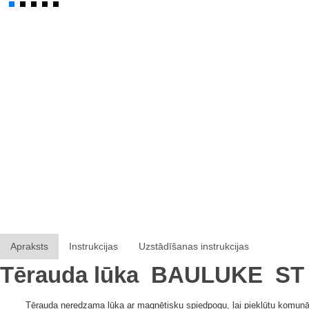
Apraksts
Instrukcijas
Uzstādīšanas instrukcijas
Tērauda lūka
BAULUKE
ST
Tērauda neredzama lūka ar magnētisku spiedpogu, lai piekļūtu komunā