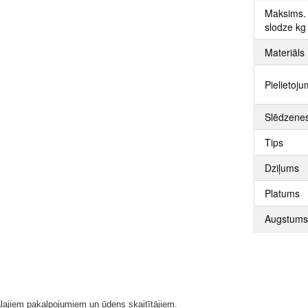
Maksims. 
slodze kg
Materiāls
Pielietoj
Slēdzenes
Tips
Dziļums
Platums
Augstum
lajiem pakalpojumiem un ūdens skaitītājiem.