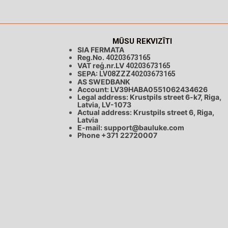
MŪSU REKVIZĪTI
SIA FERMATA
Reg.No.
40203673165
VAT reģ.nr.LV
40203673165
SEPA:
LV08ZZZ40203673165
AS SWEDBANK
Account: LV39HABA0551062434626
Legal address: Krustpils street 6-k7, Riga,
Latvia, LV-1073
Actual address: Krustpils street 6, Riga,
Latvia
E-mail:
support@bauluke.com
Phone +371
22720007