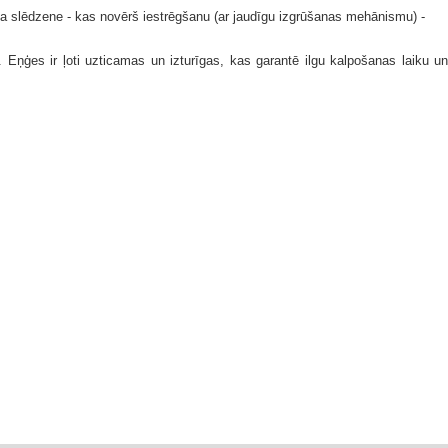
 slēdzene - kas novērš iestrēgšanu (ar jaudīgu izgrūšanas mehānismu) -
a.
Eņģes ir ļoti uzticamas un izturīgas, kas garantē ilgu kalpošanas laiku un