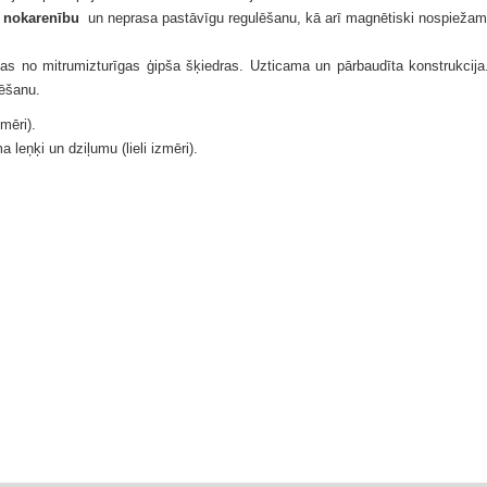
 nokarenību
un neprasa pastāvīgu regulēšanu, kā arī magnētiski nospiežama
tas no mitrumizturīgas ģipša šķiedras.
Uzticama un pārbaudīta konstrukcij
ulēšanu.
zmēri).
a leņķi un dziļumu (lieli izmēri).