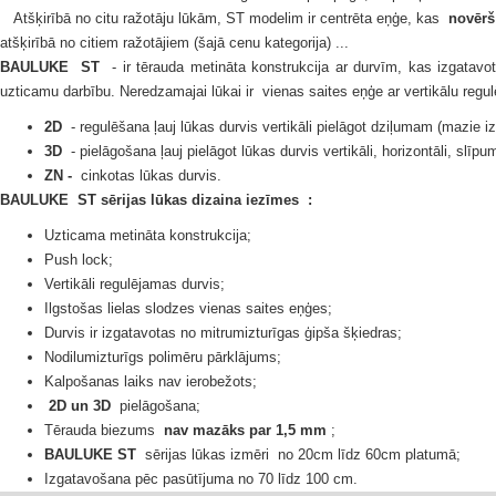
Atšķirībā no citu ražotāju lūkām, ST modelim ir centrēta eņģe, kas
novērš
atšķirībā no citiem ražotājiem (šajā cenu kategorija) ...
BAULUKE
ST
- ir tērauda metināta konstrukcija ar durvīm, kas izgatavo
uzticamu darbību.
Neredzamajai
lūkai
ir
vienas saites eņģe ar vertikālu reg
2D
- regulēšana ļauj lūkas durvis vertikāli pielāgot dziļumam (mazie i
3D
- pielāgošana ļauj pielāgot lūkas durvis vertikāli, horizontāli, slīpum
ZN -
cinkotas lūkas durvis.
BAULUKE
ST sērijas
lūkas dizaina iezīmes
:
Uzticama metināta konstrukcija;
Push lock;
Vertikāli regulējamas durvis;
Ilgstošas ​​lielas slodzes vienas saites eņģes;
Durvis ir izgatavotas no mitrumizturīgas ģipša šķiedras;
Nodilumizturīgs polimēru pārklājums;
Kalpošanas laiks nav ierobežots;
2D un 3D
pielāgošana;
Tērauda biezums
nav mazāks par 1,5 mm
;
BAULUKE ST
sērijas lūkas
izmēri
no 20cm līdz 60cm platumā;
Izgatavošana pēc pasūtījuma no 70 līdz 100 cm.