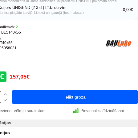
Mūsu menedžeris ar Jums sazināsies, lai precizētu UNISEND pakomāta adresi
Kurjers UNISEND (2-3 d.) Līdz durvīm
0,00€
Kurjera piegāde Latvijā, Lietuvā un Igaunijā (bez maksas)
oliktavā:
2
:
BLST40x55
g
T40x55
05058031
8€
157,05€
Ielikt grozā
evienot vēlmju sarakstam
Pievienot salīdzināšanai
ācijas
cijas