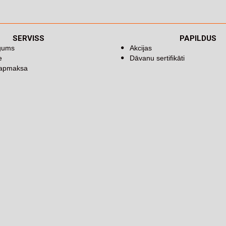
SERVISS
PAPILDUS
īgums
Akcijas
e
Dāvanu sertifikāti
 apmaksa