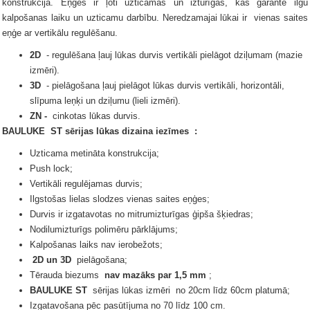
konstrukcija.
Eņģes ir ļoti uzticamas un izturīgas, kas garantē ilgu
kalpošanas laiku un uzticamu darbību.
Neredzamajai
lūkai
ir
vienas saites
eņģe ar vertikālu regulēšanu.
2D
- regulēšana ļauj lūkas durvis vertikāli pielāgot dziļumam (mazie
izmēri).
3D
- pielāgošana ļauj pielāgot lūkas durvis vertikāli, horizontāli,
slīpuma leņķi un dziļumu (lieli izmēri).
ZN -
cinkotas lūkas durvis.
BAULUKE
ST sērijas
lūkas dizaina iezīmes
:
Uzticama metināta konstrukcija;
Push lock;
Vertikāli regulējamas durvis;
Ilgstošas ​​lielas slodzes vienas saites eņģes;
Durvis ir izgatavotas no mitrumizturīgas ģipša šķiedras;
Nodilumizturīgs polimēru pārklājums;
Kalpošanas laiks nav ierobežots;
2D un 3D
pielāgošana;
Tērauda biezums
nav mazāks par 1,5 mm
;
BAULUKE ST
sērijas lūkas
izmēri
no 20cm līdz 60cm platumā;
Izgatavošana pēc pasūtījuma no 70 līdz 100 cm.