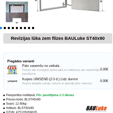
Revīzijas lūka zem flīzes BAULuke ST40x90
Piegādes varianti
Pats saņemšu no veikala
0,00€
Preces tiek izsniegtas darba laikā no noliktavas pēc iepriekšēja
pasūtījuma.
Kurjers UNISEND (2-3 d.) Līdz durvīm
0,00€
Kurjera piegāde Latvijā, Lietuvā un Igaunijā (bez maksas)
Pieejamība noliktavā:
Pēc pasūtījuma 2-3 dienas
Preces kods:
BLST40x90
Svars:
12.90kg
Artikuls:
BLST40x90
GTVN:
475105058035