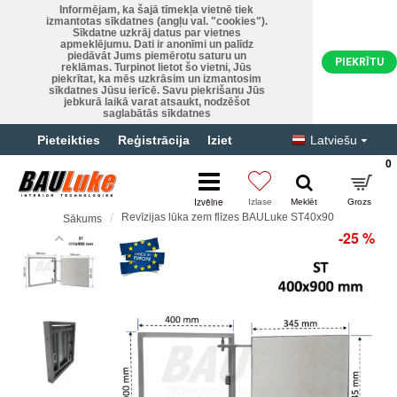
Informējam, ka šajā tīmekļa vietnē tiek
izmantotas sīkdatnes (angļu val. "cookies").
Sīkdatne uzkrāj datus par vietnes
apmeklējumu. Dati ir anonīmi un palīdz
piedāvāt Jums piemērotu saturu un
PIEKRĪTU
reklāmas. Turpinot lietot šo vietni, Jūs
piekrītat, ka mēs uzkrāsim un izmantosim
sīkdatnes Jūsu ierīcē. Savu piekrišanu Jūs
jebkurā laikā varat atsaukt, nodzēšot
saglabātās sīkdatnes
Pieteikties
Reģistrācija
Iziet
Latviešu
0
Revīzijas lūka zem flīzes BAULuke ST40x90
Sākums
-25 %