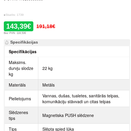
Skatīts: 1739
143,39€
191,18€
Bez PVN: 118,50€
Specifikācijas
Specifikācijas
Maksims.
durvju slodze
22 kg
kg
Materiāls
Metāls
Vannas, dušas, tualetes, sanitārās telpas,
Pielietojums
komunikāciju stāvvadi un citas telpas
Slēdzenes
Magnetiska PUSH slēdzene
tips
Tips
Slēpta spied lūka