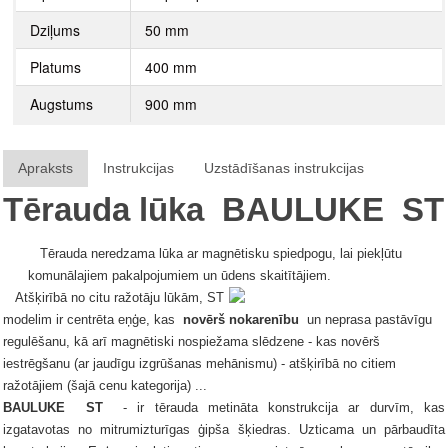
Dziļums
50 mm
Platums
400 mm
Augstums
900 mm
Apraksts
Instrukcijas
Uzstādīšanas instrukcijas
Tērauda lūka
BAULUKE
ST
Tērauda neredzama lūka ar magnētisku spiedpogu, lai piekļūtu
komunālajiem pakalpojumiem un ūdens skaitītājiem.
Atšķirībā no citu ražotāju lūkām, ST
modelim ir centrēta eņģe, kas
novērš nokarenību
un neprasa pastāvīgu
regulēšanu, kā arī magnētiski nospiežama slēdzene - kas novērš
iestrēgšanu (ar jaudīgu izgrūšanas mehānismu) - atšķirībā no citiem
ražotājiem (šajā cenu kategorija) ...
BAULUKE
ST
- ir tērauda metināta konstrukcija ar durvīm, kas
izgatavotas no mitrumizturīgas ģipša šķiedras.
Uzticama un pārbaudīta