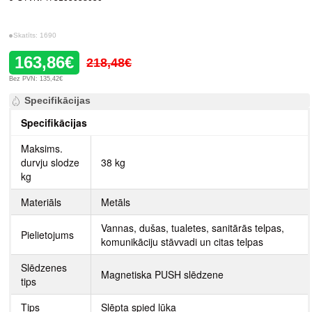
Skatīts: 1690
163,86€
218,48€
Bez PVN: 135,42€
Specifikācijas
Specifikācijas
Maksims.
durvju slodze
38 kg
kg
Materiāls
Metāls
Vannas, dušas, tualetes, sanitārās telpas,
Pielietojums
komunikāciju stāvvadi un citas telpas
Slēdzenes
Magnetiska PUSH slēdzene
tips
Tips
Slēpta spied lūka