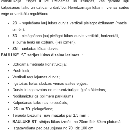
konstrukcija.
Eņģes ir ļoti uzticamas un izturīgas, kas garantē ilgu
kalpošanas laiku un uzticamu darbību.
Neredzamajai
lūkai
ir
vienas saites
eņģe ar vertikālu regulēšanu.
2D
- regulēšana ļauj lūkas durvis vertikāli pielāgot dziļumam (mazie
izmēri).
3D
- pielāgošana ļauj pielāgot lūkas durvis vertikāli, horizontāli,
slīpuma leņķi un dziļumu (lieli izmēri).
ZN -
cinkotas lūkas durvis.
BAULUKE
ST sērijas
lūkas dizaina iezīmes
:
Uzticama metināta konstrukcija;
Push lock;
Vertikāli regulējamas durvis;
Ilgstošas ​​lielas slodzes vienas saites eņģes;
Durvis ir izgatavotas no mitrumizturīgas ģipša šķiedras;
Nodilumizturīgs polimēru pārklājums;
Kalpošanas laiks nav ierobežots;
2D un 3D
pielāgošana;
Tērauda biezums
nav mazāks par 1,5 mm
;
BAULUKE ST
sērijas lūkas
izmēri
no 20cm līdz 60cm platumā;
Izgatavošana pēc pasūtījuma no 70 līdz 100 cm.