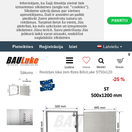
Informējam, ka šajā tīmekļa vietnē tiek
izmantotas sīkdatnes (angļu val. "cookies").
Sīkdatne uzkrāj datus par vietnes
apmeklējumu. Dati ir anonīmi un palīdz
piedāvāt Jums piemērotu saturu un
PIEKRĪTU
reklāmas. Turpinot lietot šo vietni, Jūs
piekrītat, ka mēs uzkrāsim un izmantosim
sīkdatnes Jūsu ierīcē. Savu piekrišanu Jūs
jebkurā laikā varat atsaukt, nodzēšot
saglabātās sīkdatnes
Pieteikties
Reģistrācija
Iziet
Latviešu
0
Revīzijas lūka zem flīzes BAULuke ST50x120
Sākums
-25 %