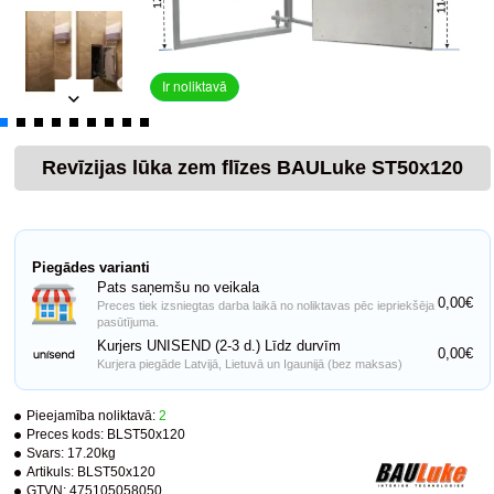
Ir noliktavā
Revīzijas lūka zem flīzes BAULuke ST50x120
Piegādes varianti
Pats saņemšu no veikala
0,00€
Preces tiek izsniegtas darba laikā no noliktavas pēc iepriekšēja
pasūtījuma.
Kurjers UNISEND (2-3 d.) Līdz durvīm
0,00€
Kurjera piegāde Latvijā, Lietuvā un Igaunijā (bez maksas)
Pieejamība noliktavā:
2
Preces kods:
BLST50x120
Svars:
17.20kg
Artikuls:
BLST50x120
GTVN:
475105058050