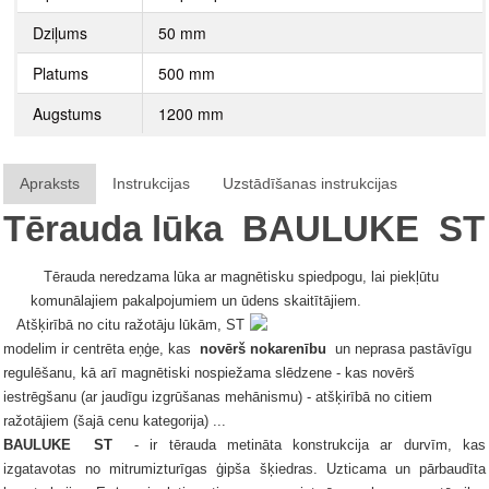
Dziļums
50 mm
Platums
500 mm
Augstums
1200 mm
Apraksts
Instrukcijas
Uzstādīšanas instrukcijas
Tērauda lūka
BAULUKE
ST
Tērauda neredzama lūka ar magnētisku spiedpogu, lai piekļūtu
komunālajiem pakalpojumiem un ūdens skaitītājiem.
Atšķirībā no citu ražotāju lūkām, ST
modelim ir centrēta eņģe, kas
novērš nokarenību
un neprasa pastāvīgu
regulēšanu, kā arī magnētiski nospiežama slēdzene - kas novērš
iestrēgšanu (ar jaudīgu izgrūšanas mehānismu) - atšķirībā no citiem
ražotājiem (šajā cenu kategorija) ...
BAULUKE
ST
- ir tērauda metināta konstrukcija ar durvīm, kas
izgatavotas no mitrumizturīgas ģipša šķiedras.
Uzticama un pārbaudīta