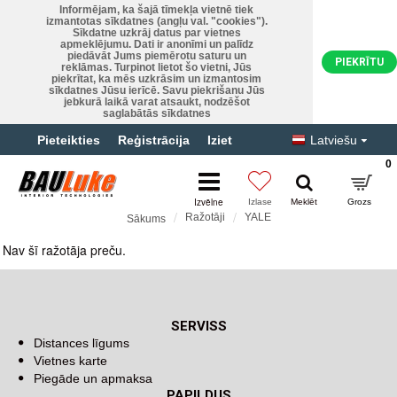
Informējam, ka šajā tīmekļa vietnē tiek
izmantotas sīkdatnes (angļu val. "cookies").
Sīkdatne uzkrāj datus par vietnes
apmeklējumu. Dati ir anonīmi un palīdz
piedāvāt Jums piemērotu saturu un
PIEKRĪTU
reklāmas. Turpinot lietot šo vietni, Jūs
piekrītat, ka mēs uzkrāsim un izmantosim
sīkdatnes Jūsu ierīcē. Savu piekrišanu Jūs
jebkurā laikā varat atsaukt, nodzēšot
saglabātās sīkdatnes
Pieteikties
Reģistrācija
Iziet
Latviešu
0
Ražotāji
YALE
Sākums
YALE
Nav šī ražotāja preču.
Turpināt
SERVISS
Distances līgums
Vietnes karte
Piegāde un apmaksa
PAPILDUS