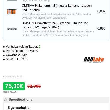
Lager auf Vorbestellung.
OMNIVA-Paketterminal (in ganz Lettland, Litauen
und Estland)
0,00€
Unser Manager wird Sie kontaktieren, um die Adresse des
OMNIVA-Paketautomaten anzugeben.
UNISEND-Paketterminal (Lettland, Litauen und
Estland) 1-2 Tage (2,90kg)
0,99€
Unser Manager wird sich mit Ihnen in Verbindung setzen, um
die Adresse des UNISEND-Paketautomaten anzugeben.
Verfügbarkeit auf Lager:
2
Produktcode:
BLF50x30
Gewicht:
2.90kg
SKU:
BLF50x30
Gesehen: 2411
75,00€
92,00€
Netto 75,00€
Specifications
Eigenschaften