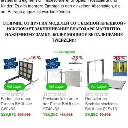
erstellt und eignen sich insbesondere für Splits, Prostituierte und
Kinder. Es gibt mehrere Einträge in den einzelnen Abschnitten, die
auf Anfrage angezeigt werden können.
ОТЛИЧИЕ ОТ ДРУГИХ МОДЕЛЕЙ СО СЪЕМНОЙ КРЫШКОЙ -
ИСКЛЮЧАЕТ ЗАКЛИНИВАНИЕ БЛАГОДАРЯ МАГНИТНО-
НАЖИМНОМУ ЗАМКУ, БОЛЕЕ МОЩНОЕ ВЫТАЛКИВАНИЕ
TWERZEN!!!
Вы смотрели
-16 %
-25 %
-46 %
Auf Lager
Auf Lager
Auf Lager
Bodenluke unter
Revisionsluke unter
Reduziertes
Fliesen BAULuke
der Fliese BAULuke
Sechskantschloss
G80x80
ST40x80
BAULuke F15x15
539,97€
138,25€
39,99€
639,96€
184,34€
73,63€