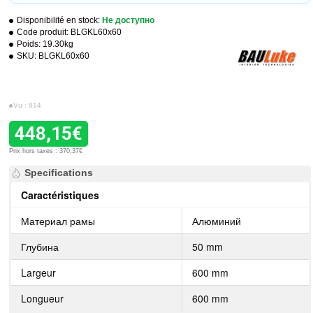
Disponibilité en stock:
Не доступно
Code produit:
BLGKL60x60
Poids:
19.30kg
SKU:
BLGKL60x60
Vu : 814
448,15€
Prix hors taxes : 370,37€
Specifications
Caractéristiques
Материал рамы
Алюминий
Глубина
50 mm
Largeur
600 mm
Longueur
600 mm