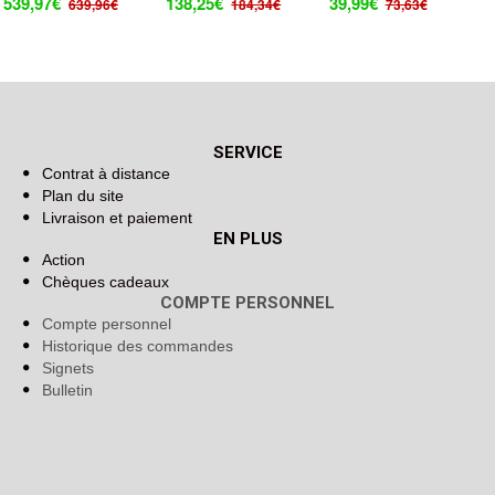
,97€
138,25€
39,99€
75,
639,96€
184,34€
73,63€
SERVICE
Contrat à distance
Plan du site
Livraison et paiement
EN PLUS
Action
Chèques cadeaux
COMPTE PERSONNEL
Compte personnel
Historique des commandes
Signets
Bulletin