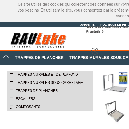
Ce site utilise des cookies qui collectent des données sur vot
vos besoins. En utilisant le site, vous consentez par la présen
consen
GARANTIE
POLITIQUE DE RET
Warehouse address: Riga, 
Krustpils 6
MON BUREAU
TRAPPES DE PLANCHER
TRAPPES MURALES SOUS C
TRAPPES MURALES ET DE PLAFOND
TRAPPES MURALES SOUS CARRELAGE
TRAPPES DE PLANCHER
ESCALIERS
COMPOSANTS