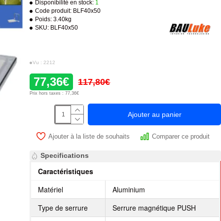
Disponibilité en stock:
1
Code produit:
BLF40x50
Poids:
3.40kg
SKU:
BLF40x50
Vu : 2212
77,36€
117,80€
Prix hors taxes : 77,36€
Ajouter au panier
Ajouter à la liste de souhaits
Comparer ce produit
Specifications
Caractéristiques
Matériel
Aluminium
Type de serrure
Serrure magnétique PUSH