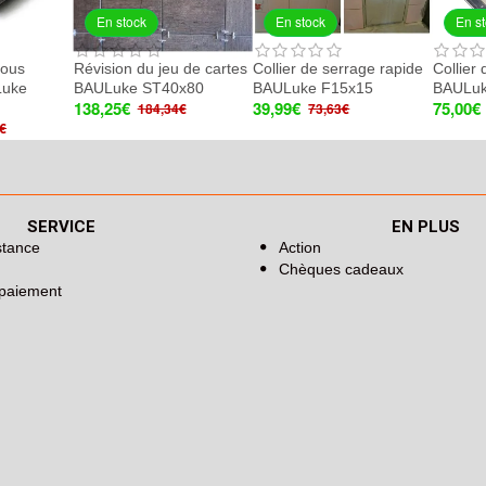
En stock
En stock
En s
sous
Révision du jeu de cartes
Collier de serrage rapide
Collier
Luke
BAULuke ST40x80
BAULuke F15x15
BAULuk
138,25€
39,99€
75,00€
184,34€
73,63€
€
SERVICE
EN PLUS
stance
Action
Chèques cadeaux
 paiement