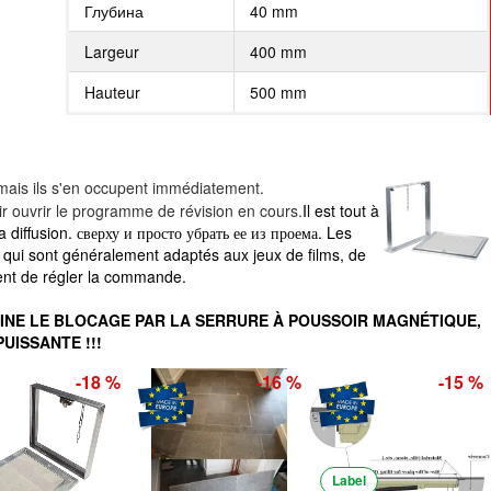
Глубина
40 mm
Largeur
400 mm
Hauteur
500 mm
s, mais ils s'en occupent immédiatement.
ouvrir le programme de révision en cours.
Il est tout à
 la diffusion. сверху и просто убрать ее из проема. Les
m, qui sont généralement adaptés aux jeux de films, de
ent de régler la commande.
INE LE BLOCAGE PAR LA SERRURE À POUSSOIR MAGNÉTIQUE,
UISSANTE !!!
-18 %
-16 %
-15 %
Label