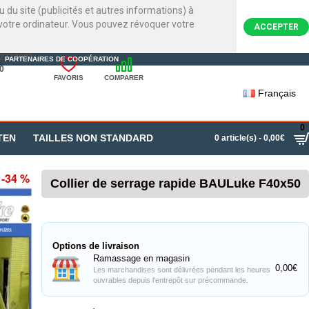
 du site (publicités et autres informations) à
ur votre ordinateur. Vous pouvez révoquer votre
ACCEPTER
22720007
PARTENAIRES DE COOPÉRATION
0
FAVORIS
COMPARER
Français
0
TEN
TAILLES NON STANDARD
0 article(s) - 0,00€
-34 %
Collier de serrage rapide BAULuke F40x50
Options de livraison
Ramassage en magasin
0,00€
Les marchandises sont délivrées pendant les heures
ouvrables depuis l'entrepôt sur précommande.