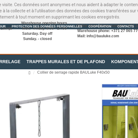
re visite. Ces données sont anonymes et nous aident à adapter le contenu
te à la collecte et à l'utilisation des données des cookies transférées s
tement à tout moment en supprimant les cookies enregistrés.
Warehouse opening hours
Online store phone number: +371 
OUR
PROTECTION DES DONNÉES PERSONNELLES
COOPÉRATION
CONTACTS
Latvija
Mon. - Friday. 9:00 - 17:00
Warehouse phone: +371 27 065 77
Saturday. Day off
Mail:
info@bauluke.com
Sunday. - closed
ARRELAGE
TRAPPES MURALES ET DE PLAFOND
KOMPONEN
Collier de serrage rapide BAULuke F40x50