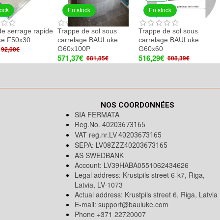
tock
En stock
En stock
 de serrage rapide
Trappe de sol sous
Trappe de sol sous
e F50x30
carrelage BAULuke
carrelage BAULuke
G60x100P
G60x60
92,00€
571,37€
516,29€
681,85€
608,39€
NOS COORDONNÉES
SIA FERMATA
Reg.No.
40203673165
VAT reģ.nr.LV
40203673165
SEPA:
LV08ZZZ40203673165
AS SWEDBANK
Account: LV39HABA0551062434626
Legal address: Krustpils street 6-k7, Riga,
Latvia, LV-1073
Actual address: Krustpils street 6, Riga, Latvia
E-mail:
support@bauluke.com
Phone +371
22720007