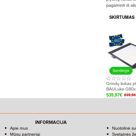
pagaminti iš ali
SKIRTUMAS 
Sandėlyje
Grindų liukas p
BAULuke G80x
539,97€
639,96
INFORMACIJA
Apie mus
Nuotolinė su
Mūsų partneriai
Svetainės ž