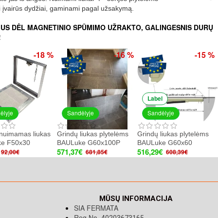
alimi įvairūs dydžiai, gaminami pagal užsakymą.
IMUS DĖL MAGNETINIO SPŪMIMO UŽRAKTO, GALINGESNIS DURŲ
!
-18 %
-16 %
-15 %
Label
ėlyje
Sandėlyje
Sandėlyje
nuimamas liukas
Grindų liukas plytelėms
Grindų liukas plytelėms
e F50x30
BAULuke G60x100P
BAULuke G60x60
571,37€
516,29€
92,00€
681,85€
608,39€
MŪSŲ INFORMACIJA
SIA FERMATA
Reg.No.
40203673165