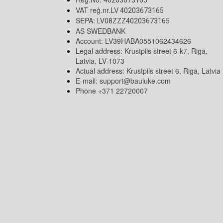
VAT reģ.nr.LV
40203673165
SEPA:
LV08ZZZ40203673165
AS SWEDBANK
Account: LV39HABA0551062434626
Legal address: Krustpils street 6-k7, Riga,
Latvia, LV-1073
Actual address: Krustpils street 6, Riga, Latvia
E-mail:
support@bauluke.com
Phone +371
22720007