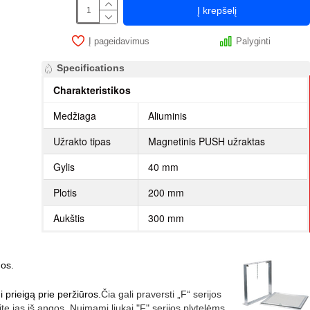
Į krepšelį
Į pageidavimus
Palyginti
Specifications
Charakteristikos
Medžiaga
Aliuminis
Užrakto tipas
Magnetinis PUSH užraktas
Gylis
40 mm
Plotis
200 mm
Aukštis
300 mm
ngos.
 prieigą prie peržiūros.
Čia gali praversti „F“ serijos
te jas iš angos. Nuimami liukai "F" serijos plytelėms