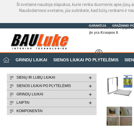
Ši svetainė naudoja slapukus, kurie renka duomenis apie jūsų a
Naudodamiesi svetaine, jūs sutinkate, kad būtų renkami ir n
GARANTIJA
GRĄŽINIMO PO
Sandėlio adresas: Ryga, La
jis yra Kruopos 6
MANO BIURAS
GRINDŲ LIUKAI
SIENOS LIUKAI PO PLYTELĖMIS
SIEN
SIENŲ IR LUBŲ LIUKAI
SIENOS LIUKAI PO PLYTELĖMIS
GRINDŲ LIUKAI
LAIPTAI
KOMPONENTAI