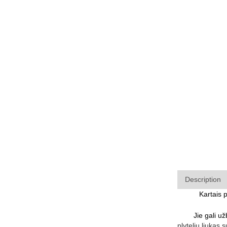
Description
Kartais 
Jie gali užblo
plytelių liukas