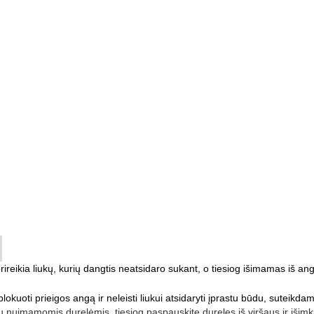
prireikia liukų, kurių dangtis neatsidaro sukant, o tiesiog išimamas iš a
kuoti prieigos angą ir neleisti liukui atsidaryti įprastu būdu, suteikdami
 su nuimamomis durelėmis, tiesiog paspauskite dureles iš viršaus ir išimki