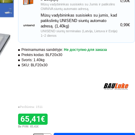
0,00€
Mūsų vadybininkas susisieks su Jumis ir patikslins
OMNIVA siuntų automato adresą.
Mūsų vadybininkas susisieks su jumis, kad
patikslintų UNISEND siuntų automato
0,99€
adresą. (1,40kg)
UNISEND siuntų terminalas (Latvija, Lietuva ir Estija)
1–2 dienos
Prieinamumas sandėlyje:
Не доступно для заказа
Prekės kodas:
BLF20x30
Svoris:
1.40kg
SKU:
BLF20x30
Peržiūrėta: 1511
65,41€
Be PVM: 65,41€