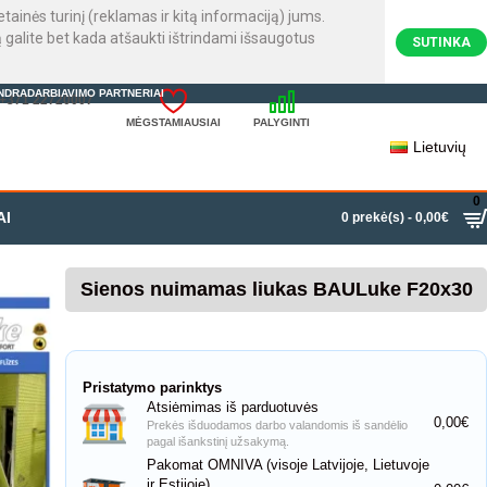
inės turinį (reklamas ir kitą informaciją) jums.
galite bet kada atšaukti ištrindami išsaugotus
SUTINKA
NDRADARBIAVIMO PARTNERIAI
: +371 22720007
MĖGSTAMIAUSIAI
PALYGINTI
Lietuvių
0
AI
0 prekė(s) - 0,00€
Sienos nuimamas liukas BAULuke F20x30
Pristatymo parinktys
Atsiėmimas iš parduotuvės
0,00€
Prekės išduodamos darbo valandomis iš sandėlio
pagal išankstinį užsakymą.
Pakomat OMNIVA (visoje Latvijoje, Lietuvoje
ir Estijoje)