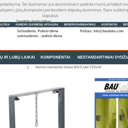
psilankymą. Šie duomenys yra anoniminiai ir padeda mums pritaikyti sveta
audojami į jūsų kompiuterį perduodami slapukų duomenys. Savo sutikimą 
slapukus.
Sandėlio darbo laikas
LITIKA
ASMENS DUOMENŲ APSAUGA
BENDRADARBIAVIMAS
KONTAKTAI
BE
tvija
Pirm. - Penktadienis. 9:00 - 17:00
Internetinės parduotuvės tel.
šeštadienis. Poilsio diena
Paštas:
info@bauluke.com
sekmadienis. - poilsio diena
Ų IR LUBŲ LIUKAI
KOMPONENTAI
NESTANDARTINIAI DYDŽI
Sienos nuimamas liukas BAULuke F20x30