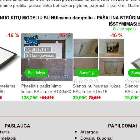
uminio profilio, puikiai tinka bet kokiai plytelei, paprasti ir patikimi. G
NUO KITŲ MODELIŲ SU NUimamu dangteliu - PAŠALINA STRŪG
IŠSTYMIMAS!!
Вы смотрели
-16 %
-25 %
-46 %
PUSH system
3D koregavimas
Sandėlyje
Sandėlyje
Sand
lytelėms
Plytelinis patikrinimo
Sienos nuimamas liukas
Sienos 
80
liukas BAULuke ST40x80
BAULuke F15x15
BAULuk
138,25€
39,99€
75,00€
€
184,34€
73,63€
PASLAUGA
PAPILDOMAI
tartis
Atsargos
emėlapis
Dovanų kuponai