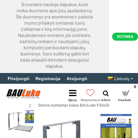
Ši svetainė naudoja slapukus, kurie
renka duomenis apie jūsų apsilankymą.
Šie duomenys yra anoniminiai ir padeda
mums pritaikyti svetainės turinį
(reklamas ir kitą informaciją) jums.
Naudodamiesi svetaine, jūs sutinkate,
SUTINKA
kad būtų renkami ir naudojami į jūsų
kompiuterį perduodami slapukų
duomenys. Savo sutikimą galite bet
kada atšaukti ištrindami išsaugotus
slapukus.
Prisijungti
Registracija
Atsijungti
Lietuvių
0
Sienos nuimamas liukas BAULuke F30x20