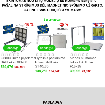
SKIRTUMAS NUO KITŲ MODELIŲ SU NUimamu dangteliu -
PAŠALINA STRŪGIMUS DĖL MAGNETINIO SPŪMIMO UŽRAKTO,
GALINGESNIS DURŲ IŠSTYMIMAS!!!
Вы смотрели
-16 %
-25 %
-46 %
Sandėlyje
Sandėlyje
Sandėlyje
Grindų liukas plytelėms
Plytelinis patikrinimo
Sienos nuimamas
BAULuke G80x80
liukas BAULuke
liukas BAULuke
539,97€
ST40x80
F15x15
639,96€
138,25€
39,99€
184,34€
73,63€
PASLAUGA