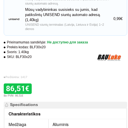
siuntų automato adresą.
Mūsų vadybininkas susisieks su jumis, kad
patikslintų UNISEND siuntų automato adresą.
0,99€
(1,40kg)
UNISEND siuntų terminalas (Latvija, Lietuva ir Estija) 1–2
dienos
Prieinamumas sandėlyje:
Не доступно для заказа
Prekės kodas:
BLF30x20
Svoris:
1.40kg
SKU:
BLF30x20
Peržiūrėta: 1417
86,51€
Be PVM: 86,51€
Specifications
Charakteristikos
Medžiaga
Aliuminis