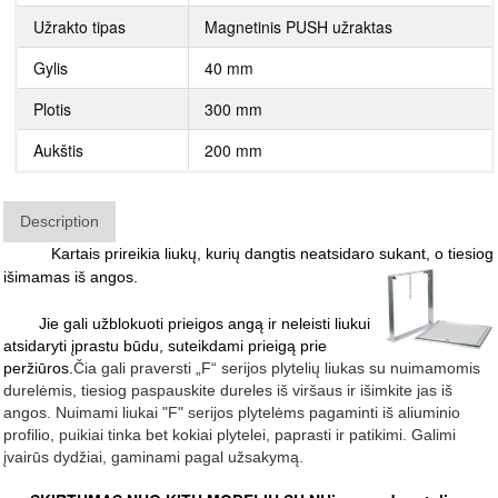
Užrakto tipas
Magnetinis PUSH užraktas
Gylis
40 mm
Plotis
300 mm
Aukštis
200 mm
Description
Kartais prireikia liukų, kurių dangtis neatsidaro sukant, o tiesiog
išimamas iš angos.
Jie gali užblokuoti prieigos angą ir neleisti liukui
atsidaryti įprastu būdu, suteikdami prieigą prie
peržiūros.
Čia gali praversti „F“ serijos plytelių liukas su nuimamomis
durelėmis, tiesiog paspauskite dureles iš viršaus ir išimkite jas iš
angos. Nuimami liukai "F" serijos plytelėms pagaminti iš aliuminio
profilio, puikiai tinka bet kokiai plytelei, paprasti ir patikimi. Galimi
įvairūs dydžiai, gaminami pagal užsakymą.