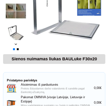
Sienos nuimamas liukas BAULuke F30x20
Pristatymo parinktys
Atsiėmimas iš parduotuvės
0,00€
Prekės išduodamos darbo valandomis iš sandėlio pagal
išankstinį užsakymą.
Pakomat OMNIVA (visoje Latvijoje, Lietuvoje ir
Estijoje)
0,00€
Mūsų vadybininkas susisieks su Jumis ir patikslins OMNIVA