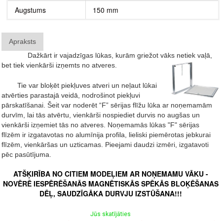
Augstums
150 mm
Apraksts
Dažkārt ir vajadzīgas lūkas, kurām griežot vāks netiek vaļā,
bet tiek vienkārši izņemts no atveres.
Tie var bloķēt piekļuves atveri un neļaut lūkai
atvērties parastajā veidā, nodrošinot piekļuvi
pārskatīšanai.
Šeit var noderēt “F” sērijas flīžu lūka ar noņemamām
durvīm, lai tās atvērtu, vienkārši nospiediet durvis no augšas un
vienkārši izņemiet tās no atveres. Noņemamās lūkas "F" sērijas
flīzēm ir izgatavotas no alumīnija profila, lieliski piemērotas jebkurai
flīzēm, vienkāršas un uzticamas. Pieejami daudzi izmēri, izgatavoti
pēc pasūtījuma.
ATŠĶIRĪBA NO CITIEM MODEĻIEM AR NOŅEMAMU VĀKU -
NOVĒRĒ IESPĒRĒŠANĀS MAGNĒTISKĀS SPĒKĀS BLOĶĒŠANAS
DĒĻ, SAUDZĪGĀKA DURVJU IZSTŪŠANA!!!
Jūs skatījāties