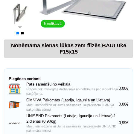
Ir noliktavā
Noņēmama sienas lūkas zem flīzēs BAULuke
F15x15
Piegādes varianti
Pats saņemšu no veikala
0,00€
Preces tiek izsniegtas darba laikā no noliktavas pēc iepriekšēja
pasūtījuma.
OMNIVA Pakomats (Latvija, Igaunija un Lietuva)
0,00€
Mūsu menedžeris ar Jums sazināsies, lai precizētu OMNIVA
pakomāta adresi
UNISEND Pakomats (Latvija, Igaunija un Lietuva) 1-
2 dienas (0,90kg)
0,99€
Mūsu menedžeris ar Jums sazināsies, lai precizētu UNISEND
pakomāta adresi