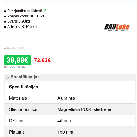
Pieejamība noliktavā:
3
Preces kods:
BLF15x15
Svars:
0.90kg
Artikuls:
BLF15x15
Skatīts: 2555
39,99€
73,63€
Bez PVN: 39,99€
Specifikācijas
Specifikācijas
Materiāls
Alumīnijs
Slēdzenes tips
Magnētiskā PUSH slēdzene
Dziļums
40 mm
Platums
150 mm