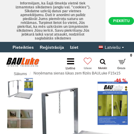
Informējam, ka šajā tīmekļa vietnē tiek
izmantotas sīkdatnes (angļu val. "cookies").
Sīkdatne uzkrāj datus par vietnes
apmeklējumu. Dati ir anonīmi un palīdz
piedāvāt Jums piemērotu saturu un
PIEKRĪTU
reklāmas. Turpinot lietot šo vietni, Jūs
piekrītat, ka mēs uzkrāsim un izmantosim
sīkdatnes Jūsu ierīcē. Savu piekrišanu Jūs
jebkurā laikā varat atsaukt, nodzēšot
saglabātās sīkdatnes
Pieteikties
Reģistrācija
Iziet
Latviešu
0
Noņēmama sienas lūkas zem flīzēs BAULuke F15x15
Sākums
-46 %