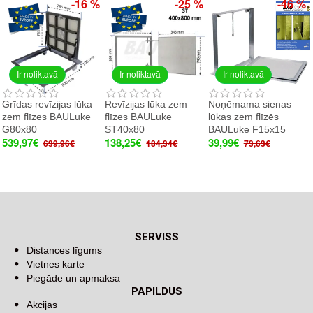
-16 %
-25 %
-46 %
Ir noliktavā
Ir noliktavā
Ir noliktavā
Grīdas revīzijas lūka
Revīzijas lūka zem
Noņēmama sienas
zem flīzes BAULuke
flīzes BAULuke
lūkas zem flīzēs
G80x80
ST40x80
BAULuke F15x15
539,97€
138,25€
39,99€
639,96€
184,34€
73,63€
SERVISS
Distances līgums
Vietnes karte
Piegāde un apmaksa
PAPILDUS
Akcijas