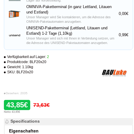
Lager auf Vorbestellung.
OMNIVA-Paketterminal (in ganz Lettland, Litauen
und Estland)
0,00€
Unser Manager wird Sie kontaktieren, um die Adresse des
OMNIVA-Paketautomaten anzugeben.
UNISEND-Paketterminal (Lettland, Litauen und
Estland) 1-2 Tage (1,10kg)
0,99€
Unser Manager wird sich mit Ihnen in Verbindung setzen, um
die Adresse des UNISEND-Paketautomaten anzugeben.
Verfügbarkeit auf Lager:
2
Produktcode:
BLF20x20
Gewicht:
1.10kg
SKU:
BLF20x20
Gesehen: 2035
43,85€
73,63€
Netto 43,85€
Specifications
Eigenschaften