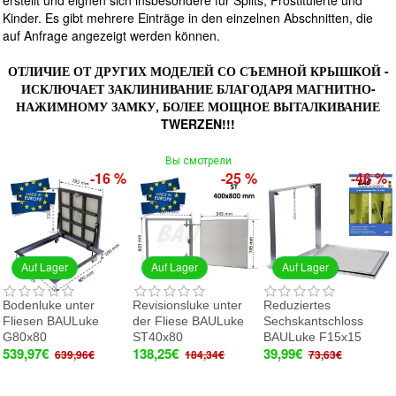
erstellt und eignen sich insbesondere für Splits, Prostituierte und
Kinder. Es gibt mehrere Einträge in den einzelnen Abschnitten, die
auf Anfrage angezeigt werden können.
ОТЛИЧИЕ ОТ ДРУГИХ МОДЕЛЕЙ СО СЪЕМНОЙ КРЫШКОЙ -
ИСКЛЮЧАЕТ ЗАКЛИНИВАНИЕ БЛАГОДАРЯ МАГНИТНО-
НАЖИМНОМУ ЗАМКУ, БОЛЕЕ МОЩНОЕ ВЫТАЛКИВАНИЕ
TWERZEN!!!
Вы смотрели
-16 %
-25 %
-46 %
Auf Lager
Auf Lager
Auf Lager
Bodenluke unter
Revisionsluke unter
Reduziertes
Fliesen BAULuke
der Fliese BAULuke
Sechskantschloss
G80x80
ST40x80
BAULuke F15x15
539,97€
138,25€
39,99€
639,96€
184,34€
73,63€