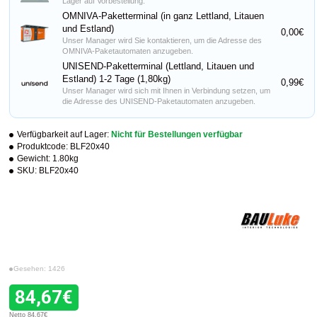
Lager auf Vorbestellung.
OMNIVA-Paketterminal (in ganz Lettland, Litauen
und Estland)
0,00€
Unser Manager wird Sie kontaktieren, um die Adresse des
OMNIVA-Paketautomaten anzugeben.
UNISEND-Paketterminal (Lettland, Litauen und
Estland) 1-2 Tage (1,80kg)
0,99€
Unser Manager wird sich mit Ihnen in Verbindung setzen, um
die Adresse des UNISEND-Paketautomaten anzugeben.
Verfügbarkeit auf Lager:
Nicht für Bestellungen verfügbar
Produktcode:
BLF20x40
Gewicht:
1.80kg
SKU:
BLF20x40
Gesehen: 1426
84,67€
Netto 84,67€