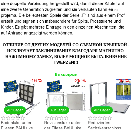
eine doppelte Verbindung hergestellt wird, damit dieser Käufer auf
eine zweite Generation zugreifen und sie verkaufen kann ee из
projema. Die beliebtesten Spiele der Serie „F“ sind aus einem Profil
erstellt und eignen sich insbesondere für Splits, Prostituierte und
Kinder. Es gibt mehrere Einträge in den einzelnen Abschnitten, die
auf Anfrage angezeigt werden können.
ОТЛИЧИЕ ОТ ДРУГИХ МОДЕЛЕЙ СО СЪЕМНОЙ КРЫШКОЙ -
ИСКЛЮЧАЕТ ЗАКЛИНИВАНИЕ БЛАГОДАРЯ МАГНИТНО-
НАЖИМНОМУ ЗАМКУ, БОЛЕЕ МОЩНОЕ ВЫТАЛКИВАНИЕ
TWERZEN!!!
Вы смотрели
-16 %
-25 %
-46 %
Auf Lager
Auf Lager
Auf Lager
Bodenluke unter
Revisionsluke unter
Reduziertes
Fliesen BAULuke
der Fliese BAULuke
Sechskantschloss