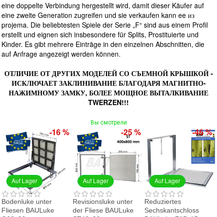
eine doppelte Verbindung hergestellt wird, damit dieser Käufer auf
eine zweite Generation zugreifen und sie verkaufen kann ee из
projema. Die beliebtesten Spiele der Serie „F“ sind aus einem Profil
erstellt und eignen sich insbesondere für Splits, Prostituierte und
Kinder. Es gibt mehrere Einträge in den einzelnen Abschnitten, die
auf Anfrage angezeigt werden können.
ОТЛИЧИЕ ОТ ДРУГИХ МОДЕЛЕЙ СО СЪЕМНОЙ КРЫШКОЙ -
ИСКЛЮЧАЕТ ЗАКЛИНИВАНИЕ БЛАГОДАРЯ МАГНИТНО-
НАЖИМНОМУ ЗАМКУ, БОЛЕЕ МОЩНОЕ ВЫТАЛКИВАНИЕ
TWERZEN!!!
Вы смотрели
-16 %
-25 %
-46 %
Auf Lager
Auf Lager
Auf Lager
Bodenluke unter
Revisionsluke unter
Reduziertes
Fliesen BAULuke
der Fliese BAULuke
Sechskantschloss