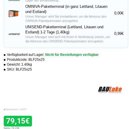
Lager auf Vorbestellung.
OMNIVA-Paketterminal (in ganz Lettland, Litauen
und Estland)
0,00€
Unser Manager wird Sie kontaktieren, um die Adresse des
OMNIVA-Paketautomaten anzugeben.
UNISEND-Paketterminal (Lettland, Litauen und
Estland) 1-2 Tage (1,40kg)
0,99€
Unser Manager wird sich mit Ihnen in Verbindung setzen, um
die Adresse des UNISEND-Paketautomaten anzugeben.
Verfügbarkeit auf Lager:
Nicht für Bestellungen verfügbar
Produktcode:
BLF25x25
Gewicht:
1.40kg
SKU:
BLF25x25
Gesehen: 1407
79,15€
Netto 79,15€