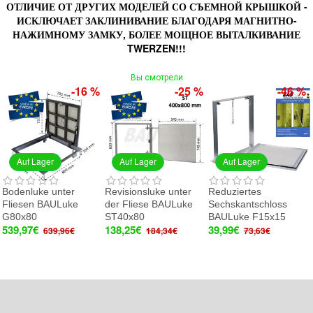
ОТЛИЧИЕ ОТ ДРУГИХ МОДЕЛЕЙ СО СЪЕМНОЙ КРЫШКОЙ -
ИСКЛЮЧАЕТ ЗАКЛИНИВАНИЕ БЛАГОДАРЯ МАГНИТНО-
НАЖИМНОМУ ЗАМКУ, БОЛЕЕ МОЩНОЕ ВЫТАЛКИВАНИЕ
TWERZEN!!!
Вы смотрели
-16 %
-25 %
-46 %
Auf Lager
Auf Lager
Auf Lager
Bodenluke unter
Revisionsluke unter
Reduziertes
Fliesen BAULuke
der Fliese BAULuke
Sechskantschloss
G80x80
ST40x80
BAULuke F15x15
539,97€
138,25€
39,99€
639,96€
184,34€
73,63€