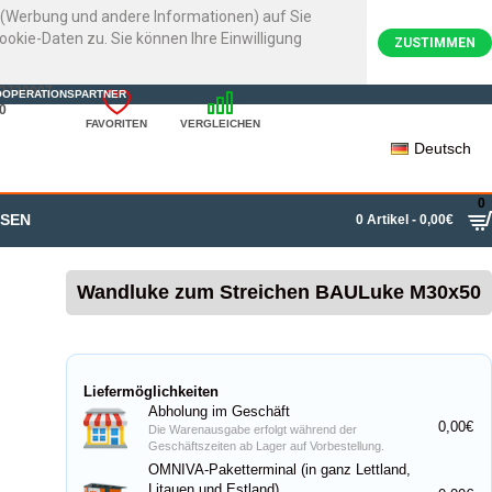
e (Werbung und andere Informationen) auf Sie
kie-Daten zu. Sie können Ihre Einwilligung
ZUSTIMMEN
22720007
OOPERATIONSPARTNER
0
FAVORITEN
VERGLEICHEN
Deutsch
0
SSEN
0 Artikel - 0,00€
Wandluke zum Streichen BAULuke M30x50
Liefermöglichkeiten
Abholung im Geschäft
0,00€
Die Warenausgabe erfolgt während der
Geschäftszeiten ab Lager auf Vorbestellung.
OMNIVA-Paketterminal (in ganz Lettland,
Litauen und Estland)