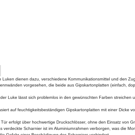
e Luken dienen dazu, verschiedene Kommunikationsmittel und den Zugan
nnwänden vorgesehen, die beide aus Gipskartonplatten (einfach, dopp
 der Luke lässt sich problemlos in den gewünschten Farben streichen 
siert auf feuchtigkeitsbeständigen Gipskartonplatten mit einer Dicke 
Tür erfolgt über hochwertige Druckschlösser, ohne den Einsatz von Gri
 verdeckte Scharnier ist im Aluminiumrahmen verborgen, was die Mo
 die Gefahr einer Beschädigung des Scharniers verhindert.