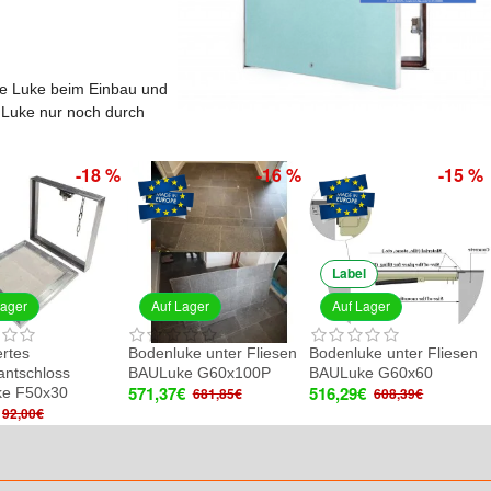
ie Luke beim Einbau und
r Luke nur noch durch
-18 %
-16 %
-15 %
Label
Lager
Auf Lager
Auf Lager
rtes
Bodenluke unter Fliesen
Bodenluke unter Fliesen
antschloss
BAULuke G60x100P
BAULuke G60x60
571,37€
516,29€
e F50x30
681,85€
608,39€
92,00€