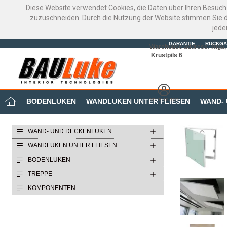
Diese Website verwendet Cookies, die Daten über Ihren Besuch
zuzuschneiden. Durch die Nutzung der Website stimmen Sie d
jede
GARANTIE
RÜCKGA
Warehouse address: Riga, 
Krustpils 6
MEIN BÜRO
BODENLUKEN
WANDLUKEN UNTER FLIESEN
WAND-
WAND- UND DECKENLUKEN
WANDLUKEN UNTER FLIESEN
BODENLUKEN
TREPPE
KOMPONENTEN