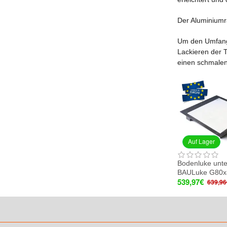
Der Aluminiumra
Um den Umfang 
Lackieren der T
einen schmalen
Auf Lager
Bodenluke unte
BAULuke G80x
539,97€
639,96