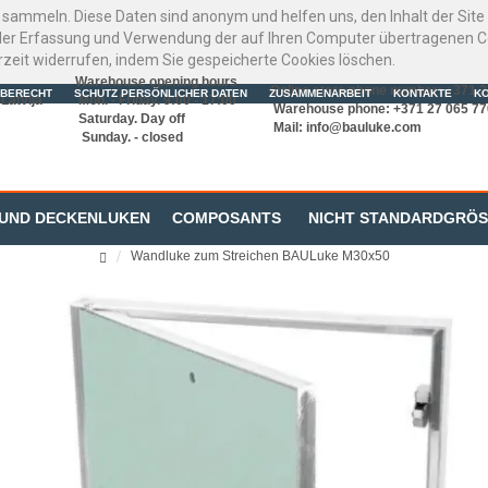
 sammeln. Diese Daten sind anonym und helfen uns, den Inhalt der Sit
er Erfassung und Verwendung der auf Ihren Computer übertragenen Coo
rzeit widerrufen, indem Sie gespeicherte Cookies löschen.
Warehouse opening hours
Online store phone number: +371 
BERECHT
SCHUTZ PERSÖNLICHER DATEN
ZUSAMMENARBEIT
KONTAKTE
K
Latvija
Mon. - Friday. 9:00 - 17:00
Warehouse phone: +371 27 065 77
Saturday. Day off
Mail:
info@bauluke.com
Sunday. - closed
 UND DECKENLUKEN
COMPOSANTS
NICHT STANDARDGRÖ
Wandluke zum Streichen BAULuke M30x50