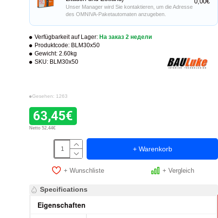
0,00€
Unser Manager wird Sie kontaktieren, um die Adresse
des OMNIVA-Paketautomaten anzugeben.
Verfügbarkeit auf Lager:
На заказ 2 недели
Produktcode:
BLM30x50
Gewicht:
2.60kg
SKU:
BLM30x50
Gesehen: 1263
63,45€
Netto 52,44€
+ Warenkorb
+ Wunschliste
+ Vergleich
Specifications
Eigenschaften