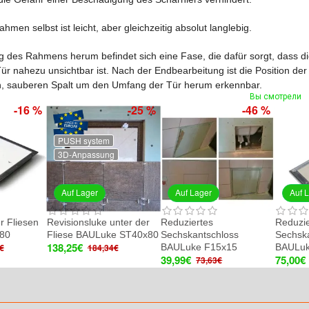
hmen selbst ist leicht, aber gleichzeitig absolut langlebig.
des Rahmens herum befindet sich eine Fase, die dafür sorgt, dass d
ür nahezu unsichtbar ist. Nach der Endbearbeitung ist die Position de
, sauberen Spalt um den Umfang der Tür herum erkennbar.
Вы смотрели
-16 %
-25 %
-46 %
PUSH system
3D-Anpassung
Auf Lager
Auf Lager
Auf 
r Fliesen
Revisionsluke unter der
Reduziertes
Reduzie
80
Fliese BAULuke ST40x80
Sechskantschloss
Sechsk
138,25€
BAULuke F15x15
BAULuk
€
184,34€
39,99€
75,00€
73,63€