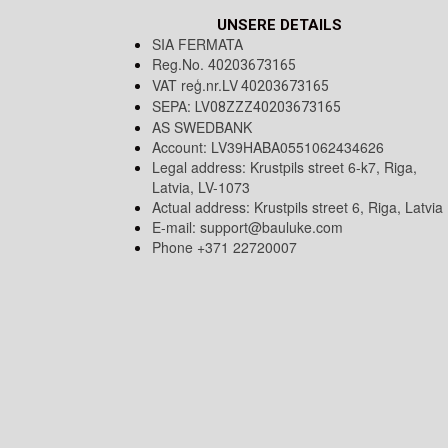
UNSERE DETAILS
SIA FERMATA
Reg.No.
40203673165
VAT reģ.nr.LV
40203673165
SEPA:
LV08ZZZ40203673165
AS SWEDBANK
Account: LV39HABA0551062434626
Legal address: Krustpils street 6-k7, Riga,
Latvia, LV-1073
Actual address: Krustpils street 6, Riga, Latvia
E-mail:
support@bauluke.com
Phone +371 22720007