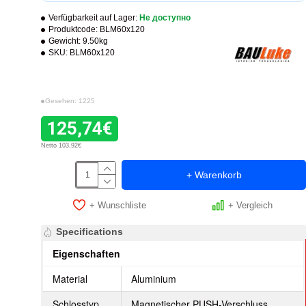
Verfügbarkeit auf Lager:
Не доступно
Produktcode:
BLM60x120
Gewicht:
9.50kg
SKU:
BLM60x120
Gesehen: 1225
125,74€
Netto 103,92€
+ Warenkorb
+ Wunschliste
+ Vergleich
Specifications
Eigenschaften
Material
Aluminium
Schlosstyp
Magnetischer PUSH-Verschluss