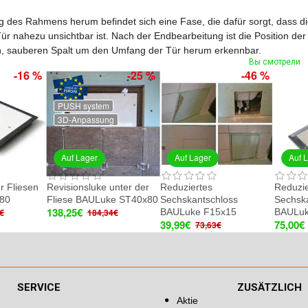
des Rahmens herum befindet sich eine Fase, die dafür sorgt, dass d
ür nahezu unsichtbar ist. Nach der Endbearbeitung ist die Position de
, sauberen Spalt um den Umfang der Tür herum erkennbar.
Вы смотрели
-16 %
-25 %
-46 %
PUSH system
3D-Anpassung
Auf Lager
Auf Lager
Auf 
r Fliesen
Revisionsluke unter der
Reduziertes
Reduzie
80
Fliese BAULuke ST40x80
Sechskantschloss
Sechsk
138,25€
BAULuke F15x15
BAULuk
€
184,34€
39,99€
75,00€
73,63€
SERVICE
ZUSÄTZLICH
Aktie