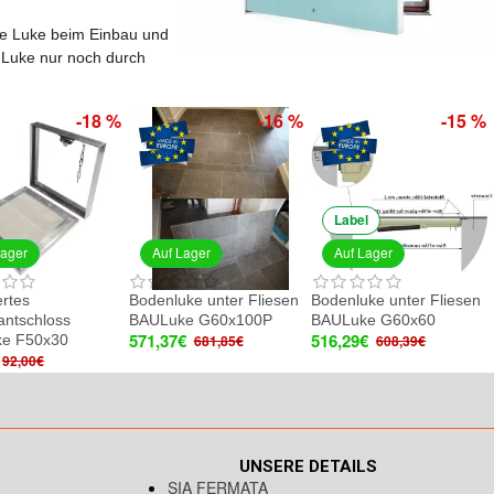
ie Luke beim Einbau und
r Luke nur noch durch
-18 %
-16 %
-15 %
Label
Lager
Auf Lager
Auf Lager
rtes
Bodenluke unter Fliesen
Bodenluke unter Fliesen
antschloss
BAULuke G60x100P
BAULuke G60x60
571,37€
516,29€
e F50x30
681,85€
608,39€
92,00€
UNSERE DETAILS
SIA FERMATA