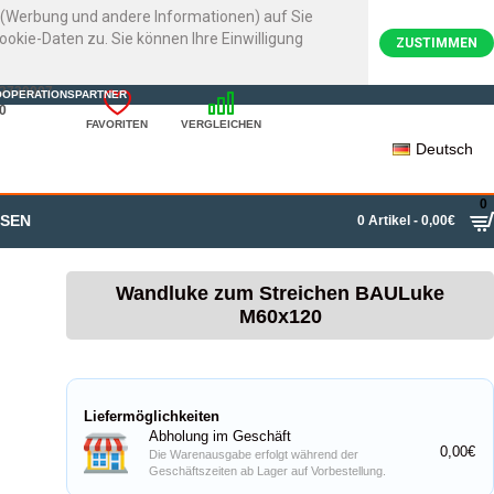
e (Werbung und andere Informationen) auf Sie
kie-Daten zu. Sie können Ihre Einwilligung
ZUSTIMMEN
22720007
OOPERATIONSPARTNER
0
FAVORITEN
VERGLEICHEN
Deutsch
0
SSEN
0 Artikel - 0,00€
Wandluke zum Streichen BAULuke
M60x120
Liefermöglichkeiten
Abholung im Geschäft
0,00€
Die Warenausgabe erfolgt während der
Geschäftszeiten ab Lager auf Vorbestellung.