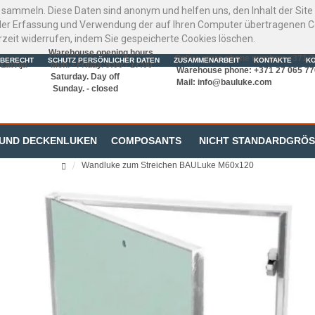
 sammeln. Diese Daten sind anonym und helfen uns, den Inhalt der Sit
er Erfassung und Verwendung der auf Ihren Computer übertragenen Coo
rzeit widerrufen, indem Sie gespeicherte Cookies löschen.
Warehouse opening hours
Online store phone number: +371 
BERECHT
SCHUTZ PERSÖNLICHER DATEN
ZUSAMMENARBEIT
KONTAKTE
K
Latvija
Mon. - Friday. 9:00 - 17:00
Warehouse phone: +371 27 065 77
Saturday. Day off
Mail:
info@bauluke.com
Sunday. - closed
 UND DECKENLUKEN
COMPOSANTS
NICHT STANDARDGRÖ
Wandluke zum Streichen BAULuke M60x120