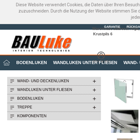
Diese Website verwendet Cookies, die Daten über Ihren Besuch
zuzuschneiden. Durch die Nutzung der Website stimmen Sie d
jede
GARANTIE
RÜCKGA
Warehouse address: Riga, 
Krustpils 6
MEIN BÜRO
BODENLUKEN
WANDLUKEN UNTER FLIESEN
WAND-
WAND- UND DECKENLUKEN
WANDLUKEN UNTER FLIESEN
BODENLUKEN
TREPPE
KOMPONENTEN