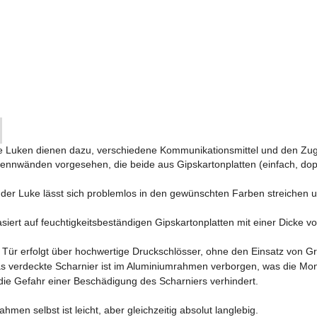
e Luken dienen dazu, verschiedene Kommunikationsmittel und den Zugan
nnwänden vorgesehen, die beide aus Gipskartonplatten (einfach, dopp
 der Luke lässt sich problemlos in den gewünschten Farben streichen 
siert auf feuchtigkeitsbeständigen Gipskartonplatten mit einer Dicke 
Tür erfolgt über hochwertige Druckschlösser, ohne den Einsatz von Gri
 verdeckte Scharnier ist im Aluminiumrahmen verborgen, was die Mo
 die Gefahr einer Beschädigung des Scharniers verhindert.
hmen selbst ist leicht, aber gleichzeitig absolut langlebig.