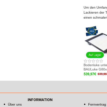
Um den Umfang 
Lackieren der T
einen schmalen
Auf Lager
Bodenluke unte
BAULuke G80x
539,97€
639,96
INFORMATION
Über uns
Fernvertrag