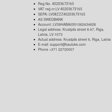
Reg.No.
40203673165
VAT reģ.nr.LV
40203673165
SEPA:
LV08ZZZ40203673165
AS SWEDBANK
Account: LV39HABA0551062434626
Legal address: Krustpils street 6-k7, Riga,
Latvia, LV-1073
Actual address: Krustpils street 6, Riga, Latvia
E-mail:
support@bauluke.com
Phone +371 22720007