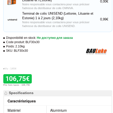
Lituanie et l'Estonie)
0,00€
Notre responsable vous contactera pour vous préciser
l'adresse du distributeur de colis OMNIVA.
Terminal de colis UNISEND (Lettonie, Lituanie et
Estonie) 1 à 2 jours (2,10kg)
0,99€
Notre responsable vous contactera pour vous préciser
l'adresse du distributeur de colis UNISEND.
Disponibilité en stock:
Не доступно для заказа
Code produit:
BLF30x30
Poids:
2.10kg
SKU:
BLF30x30
Vu : 1404
106,75€
Prix hors taxes : 106,75€
Specifications
Caractéristiques
Matériel
Aluminium