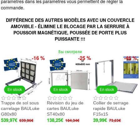
paramètres dans les paramètres vous permettent de régler la
commande.
DIFFÉRENCE DES AUTRES MODÈLES AVEC UN COUVERCLE
AMOVIBLE - ÉLIMINE LE BLOCAGE PAR LA SERRURE À
POUSSOIR MAGNÉTIQUE, POUSSÉE DE PORTE PLUS
PUISSANTE !!!
Вы смотрели
-16 %
-25 %
-46 %
En stock
En stock
En stock
Trappe de sol sous
Révision du jeu de
Collier de serrage
carrelage BAULuke
cartes BAULuke
rapide BAULuke
G80x80
ST40x80
F15x15
539,97€
138,25€
39,99€
639,96€
184,34€
73,63€