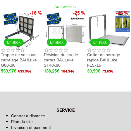
Вы смотрели
-16 %
-25 %
-46 %
En stock
En stock
En stock
Trappe de sol sous
Révision du jeu de
Collier de serrage
carrelage BAULuke
cartes BAULuke
rapide BAULuke
G80x80
ST40x80
F15x15
539,97€
138,25€
39,99€
639,96€
184,34€
73,63€
SERVICE
Contrat à distance
Plan du site
Livraison et paiement