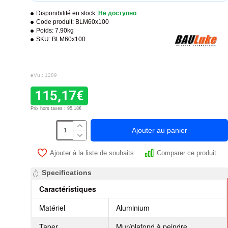
Disponibilité en stock:
Не доступно
Code produit:
BLM60x100
Poids:
7.90kg
SKU:
BLM60x100
Vu : 1289
115,17€
Prix hors taxes : 95,18€
Ajouter au panier
Ajouter à la liste de souhaits
Comparer ce produit
Specifications
Caractéristiques
Matériel
Aluminium
Taper
Mur/plafond à peindre