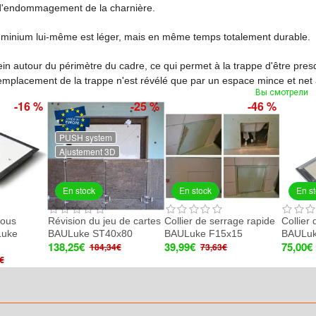
e d'endommagement de la charnière.
uminium lui-même est léger, mais en même temps totalement durable.
ein autour du périmètre du cadre, ce qui permet à la trappe d'être presque
, l'emplacement de la trappe n'est révélé que par un espace mince et net
Вы смотрели
-16 %
-25 %
-46 %
PUSH system
Ajustement 3D
En stock
En stock
En s
sous
Révision du jeu de cartes
Collier de serrage rapide
Collier
Luke
BAULuke ST40x80
BAULuke F15x15
BAULuk
138,25€
39,99€
75,00€
184,34€
73,63€
€