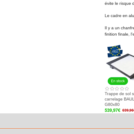
évite le risqu
Le cadre en al
Il y a un chanfr
finition finale
En stock
Trappe de sol 
carrelage BAU
G80x80
539,97€
639,96