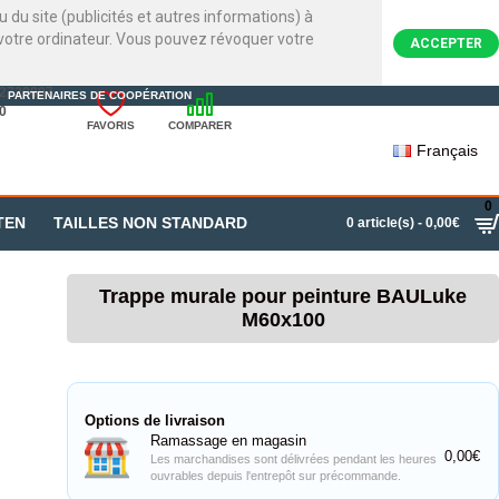
 du site (publicités et autres informations) à
ur votre ordinateur. Vous pouvez révoquer votre
ACCEPTER
22720007
PARTENAIRES DE COOPÉRATION
0
FAVORIS
COMPARER
Français
0
TEN
TAILLES NON STANDARD
0 article(s) - 0,00€
Trappe murale pour peinture BAULuke
M60x100
Options de livraison
Ramassage en magasin
0,00€
Les marchandises sont délivrées pendant les heures
ouvrables depuis l'entrepôt sur précommande.