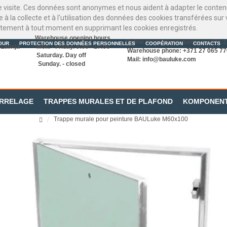
re visite. Ces données sont anonymes et nous aident à adapter le contenu
te à la collecte et à l'utilisation des données des cookies transférées s
tement à tout moment en supprimant les cookies enregistrés.
Warehouse opening hours
Online store phone number: +371 
OUR
PROTECTION DES DONNÉES PERSONNELLES
COOPÉRATION
CONTACTS
Latvija
Mon. - Friday. 9:00 - 17:00
Warehouse phone: +371 27 065 77
Saturday. Day off
Mail:
info@bauluke.com
Sunday. - closed
ARRELAGE
TRAPPES MURALES ET DE PLAFOND
KOMPONEN
Trappe murale pour peinture BAULuke M60x100