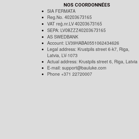
NOS COORDONNÉES
SIA FERMATA
Reg.No.
40203673165
VAT reģ.nr.LV
40203673165
SEPA:
LV08ZZZ40203673165
AS SWEDBANK
Account: LV39HABA0551062434626
Legal address: Krustpils street 6-k7, Riga,
Latvia, LV-1073
Actual address: Krustpils street 6, Riga, Latvia
E-mail:
support@bauluke.com
Phone +371
22720007