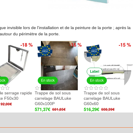
 invisible lors de l'installation et de la peinture de la porte ; après la
 autour du périmètre de la porte.
-18 %
-16 %
-15 %
Label
tock
En stock
En stock
 de serrage rapide
Trappe de sol sous
Trappe de sol sous
e F50x30
carrelage BAULuke
carrelage BAULuke
G60x100P
G60x60
92,00€
571,37€
516,29€
681,85€
608,39€