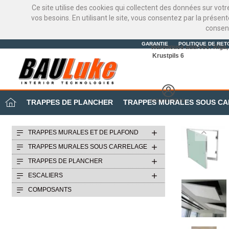
Ce site utilise des cookies qui collectent des données sur vot
vos besoins. En utilisant le site, vous consentez par la présen
consen
GARANTIE
POLITIQUE DE RET
Warehouse address: Riga, 
Krustpils 6
MON BUREAU
TRAPPES DE PLANCHER
TRAPPES MURALES SOUS C
TRAPPES MURALES ET DE PLAFOND
TRAPPES MURALES SOUS CARRELAGE
TRAPPES DE PLANCHER
ESCALIERS
COMPOSANTS