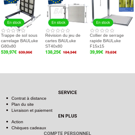
En stock
En stock
En stock
Trappe de sol sous
Révision du jeu de
Collier de serrage
carrelage BAULuke
cartes BAULuke
rapide BAULuke
G80x80
ST40x80
F15x15
539,97€
138,25€
39,99€
639,96€
184,34€
73,63€
SERVICE
Contrat à distance
Plan du site
Livraison et paiement
EN PLUS
Action
Chèques cadeaux
COMPTE PERSONNEL