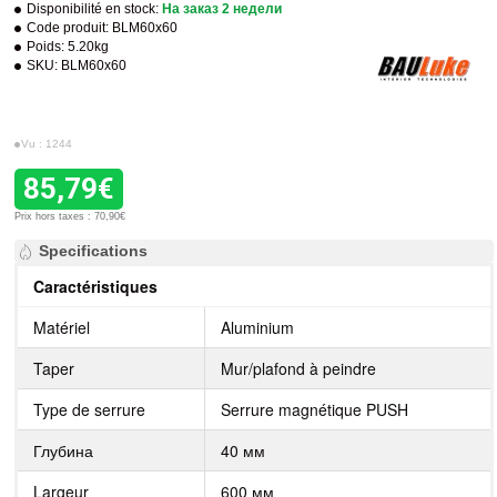
Disponibilité en stock:
На заказ 2 недели
Code produit:
BLM60x60
Poids:
5.20kg
SKU:
BLM60x60
Vu : 1244
85,79€
Prix hors taxes : 70,90€
Specifications
Caractéristiques
Matériel
Aluminium
Taper
Mur/plafond à peindre
Type de serrure
Serrure magnétique PUSH
Глубина
40 мм
Largeur
600 мм