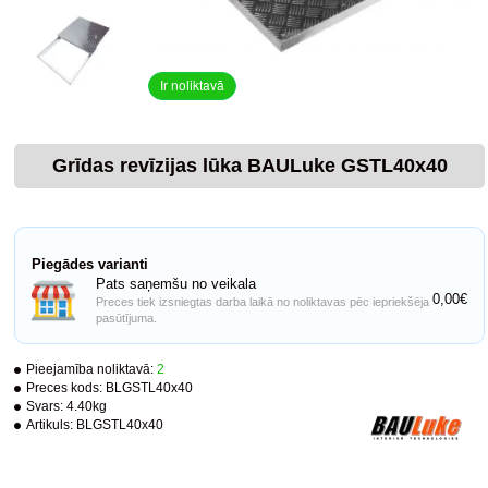
Ir noliktavā
Grīdas revīzijas lūka BAULuke GSTL40x40
Piegādes varianti
Pats saņemšu no veikala
0,00€
Preces tiek izsniegtas darba laikā no noliktavas pēc iepriekšēja
pasūtījuma.
Pieejamība noliktavā:
2
Preces kods:
BLGSTL40x40
Svars:
4.40kg
Artikuls:
BLGSTL40x40