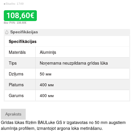
Skatīts: 1749
108,60€
Bez PVN: 108,60€
Specifikācijas
Specifikācijas
Materiāls
Aluminijs
Tips
Noņemama neuzpildama grīdas lūka
Dziļums
50 мм
Platums
400 мм
Garums
400 мм
Apraksts
Grīdas lūkas flīzēm BAULuke GS ir izgatavotas no 50 mm augstiem
alumīnija profiliem, izmantojot argona loka metināšanu.