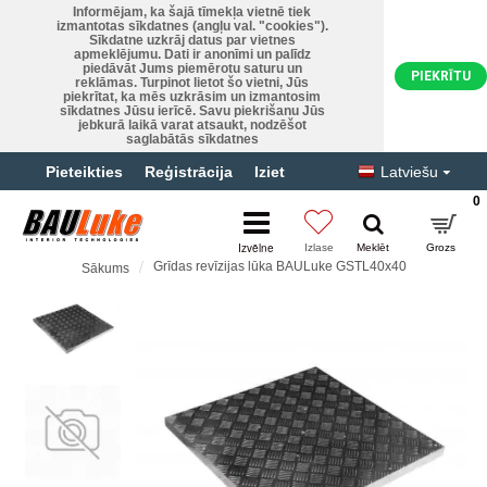
Informējam, ka šajā tīmekļa vietnē tiek
izmantotas sīkdatnes (angļu val. "cookies").
Sīkdatne uzkrāj datus par vietnes
apmeklējumu. Dati ir anonīmi un palīdz
piedāvāt Jums piemērotu saturu un
PIEKRĪTU
reklāmas. Turpinot lietot šo vietni, Jūs
piekrītat, ka mēs uzkrāsim un izmantosim
sīkdatnes Jūsu ierīcē. Savu piekrišanu Jūs
jebkurā laikā varat atsaukt, nodzēšot
saglabātās sīkdatnes
Pieteikties
Reģistrācija
Iziet
Latviešu
0
Grīdas revīzijas lūka BAULuke GSTL40x40
Sākums