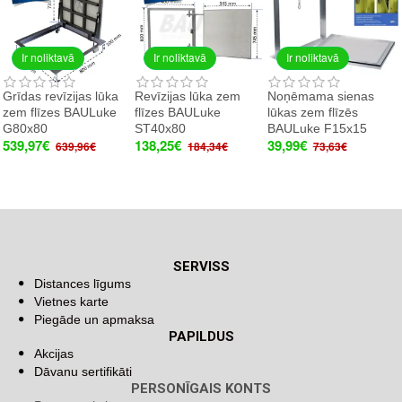
Ir noliktavā
Ir noliktavā
Ir noliktavā
Grīdas revīzijas lūka
Revīzijas lūka zem
Noņēmama sienas
zem flīzes BAULuke
flīzes BAULuke
lūkas zem flīzēs
G80x80
ST40x80
BAULuke F15x15
539,97€
138,25€
39,99€
639,96€
184,34€
73,63€
SERVISS
Distances līgums
Vietnes karte
Piegāde un apmaksa
PAPILDUS
Akcijas
Dāvanu sertifikāti
PERSONĪGAIS KONTS