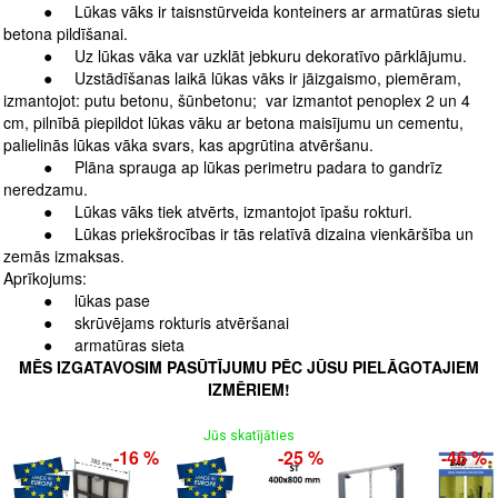
●
Lūkas vāks ir taisnstūrveida konteiners ar armatūras sietu
betona pildīšanai.
●
Uz lūkas vāka var uzklāt jebkuru dekoratīvo pārklājumu.
●
Uzstādīšanas laikā lūkas vāks ir jāizgaismo, piemēram,
izmantojot: putu betonu, šūnbetonu; var izmantot penoplex 2 un 4
cm, pilnībā piepildot lūkas vāku ar betona maisījumu un cementu,
palielinās lūkas vāka svars, kas apgrūtina atvēršanu.
●
Plāna sprauga ap lūkas perimetru padara to gandrīz
neredzamu.
●
Lūkas vāks tiek atvērts, izmantojot īpašu rokturi.
● Lūkas priekšrocības ir tās relatīvā dizaina vienkāršība un
zemās izmaksas.
Aprīkojums:
●
lūkas pase
●
skrūvējams rokturis atvēršanai
●
armatūras sieta
MĒS IZGATAVOSIM PASŪTĪJUMU PĒC JŪSU PIELĀGOTAJIEM
IZMĒRIEM!
Jūs skatījāties
-16 %
-25 %
-46 %