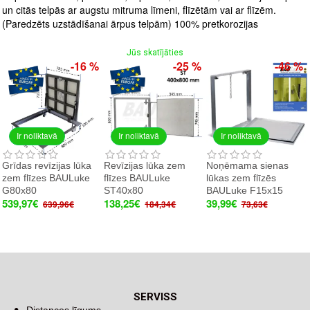
un citās telpās ar augstu mitruma līmeni, flīzētām vai ar flīzēm.
(Paredzēts uzstādīšanai ārpus telpām) 100% pretkorozijas
Jūs skatījāties
-16 %
-25 %
-46 %
Ir noliktavā
Ir noliktavā
Ir noliktavā
Grīdas revīzijas lūka
Revīzijas lūka zem
Noņēmama sienas
zem flīzes BAULuke
flīzes BAULuke
lūkas zem flīzēs
G80x80
ST40x80
BAULuke F15x15
539,97€
138,25€
39,99€
639,96€
184,34€
73,63€
SERVISS