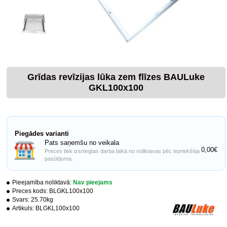
Grīdas revīzijas lūka zem flīzes BAULuke
GKL100x100
Piegādes varianti
Pats saņemšu no veikala
0,00€
Preces tiek izsniegtas darba laikā no noliktavas pēc iepriekšēja
pasūtījuma.
Pieejamība noliktavā:
Nav pieejams
Preces kods:
BLGKL100x100
Svars:
25.70kg
Artikuls:
BLGKL100x100