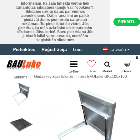
Informējam, ka šajā tīmekļa vietnē tiek
izmantotas sīkdatnes (angļu val. "cookies").
Sīkdatne uzkrāj datus par vietnes
apmeklējumu. Dati ir anonīmi un palīdz
piedāvāt Jums piemērotu saturu un
PIEKRĪTU
reklāmas. Turpinot lietot šo vietni, Jūs
piekrītat, ka mēs uzkrāsim un izmantosim
sīkdatnes Jūsu ierīcē. Savu piekrišanu Jūs
jebkurā laikā varat atsaukt, nodzēšot
saglabātās sīkdatnes
Pieteikties
Reģistrācija
Iziet
Latviešu
0
Grīdas revīzijas lūka zem flīzes BAULuke GKL100x100
Sākums