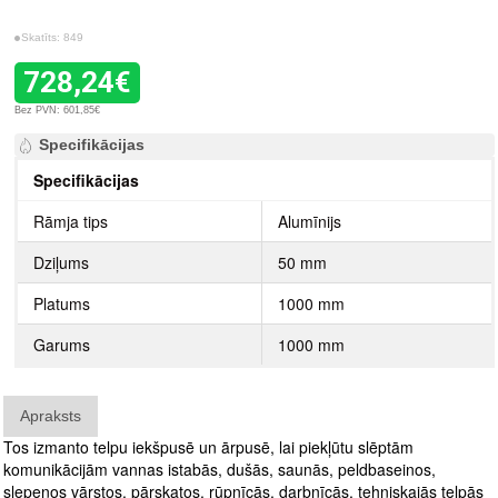
Skatīts: 849
728,24€
Bez PVN: 601,85€
Specifikācijas
Specifikācijas
Rāmja tips
Alumīnijs
Dziļums
50 mm
Platums
1000 mm
Garums
1000 mm
Apraksts
Tos izmanto telpu iekšpusē un ārpusē, lai piekļūtu slēptām
komunikācijām vannas istabās, dušās, saunās, peldbaseinos,
slepenos vārstos, pārskatos, rūpnīcās, darbnīcās, tehniskajās telpās